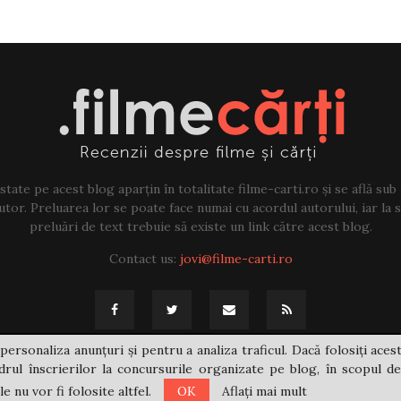
tate pe acest blog aparțin în totalitate filme-carti.ro și se află sub
tor. Preluarea lor se poate face numai cu acordul autorului, iar la sf
preluări de text trebuie să existe un link către acest blog.
Contact us:
jovi@filme-carti.ro
personaliza anunțuri și pentru a analiza traficul. Dacă folosiți acest
rul înscrierilor la concursurile organizate pe blog, în scopul de
 nu vor fi folosite altfel.
OK
Aflați mai mult
@2021 - filme-carti.ro