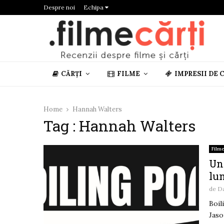
Despre noi
Echipa
CĂRȚI
FILME
IMPRESII DE 
Home
Hannah Walters
Tag : Hannah Walters
Film
Un 
lun
de
D
Boil
Jaso