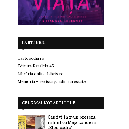
PARTENERI
Cartepedia.ro
Editura Paralela 45
Librăria online Libris.ro
Memoria – revista gândirii arestate
CELE MAI NOI ARTICOLE
Captivi într-un prezent
infinit cu Maja Lunde în
„Stop-cadru”