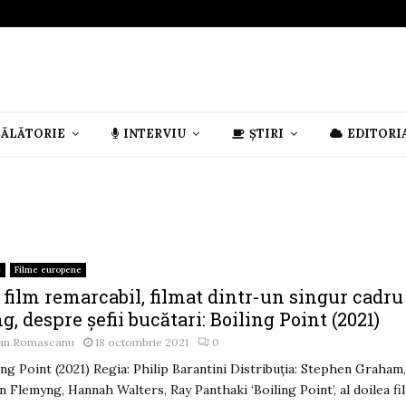
CĂLĂTORIE
INTERVIU
ȘTIRI
EDITORI
e
Filme europene
film remarcabil, filmat dintr-un singur cadru
g, despre șefii bucătari: Boiling Point (2021)
an Romascanu
18 octombrie 2021
0
ing Point (2021) Regia: Philip Barantini Distribuția: Stephen Graham
n Flemyng, Hannah Walters, Ray Panthaki ‘Boiling Point’, al doilea fi