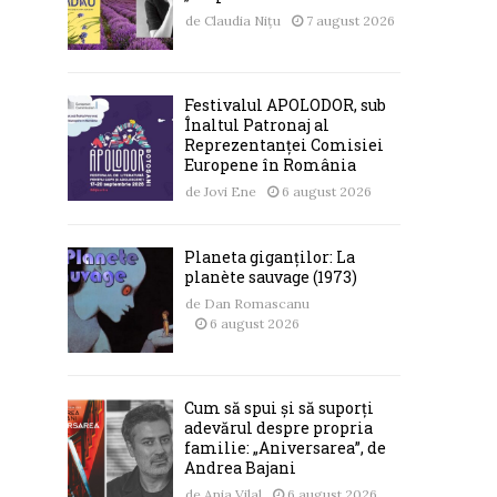
de
Claudia Nițu
7 august 2026
Festivalul APOLODOR, sub
Înaltul Patronaj al
Reprezentanței Comisiei
Europene în România
de
Jovi Ene
6 august 2026
Planeta giganților: La
planète sauvage (1973)
de
Dan Romascanu
6 august 2026
Cum să spui și să suporți
adevărul despre propria
familie: „Aniversarea”, de
Andrea Bajani
de
Ania Vilal
6 august 2026