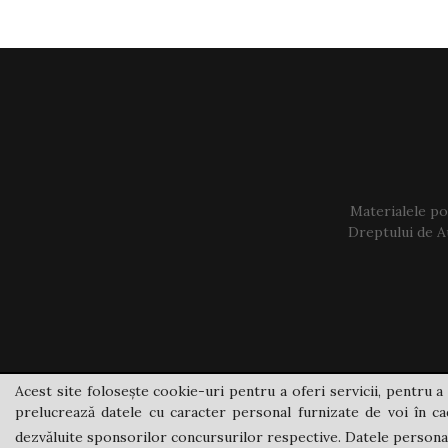
Materialele pos
Dreptului de Au
Acest site folosește cookie-uri pentru a oferi servicii, pentru a 
prelucrează datele cu caracter personal furnizate de voi în cad
dezvăluite sponsorilor concursurilor respective. Datele personale