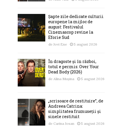
Șapte zile dedicate culturii
europene la mijloc de
august: Festivalul
Cinemascop revine la
Eforie Sud
de
Jovi Ene
5 august 2026
În dragoste și în război,
totul e permis: Over Your
Dead Body (2026)
de
Alina Mușina
5 august 2026
„scrisoare de restituire”, de
Andreea Catrina:
simplitatea frumuseții și
sinele restituit
de
Carina Josan
5 august 2026