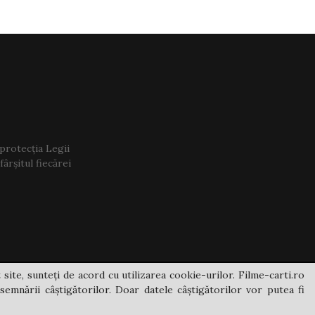
 protecția Legii
ârșitul fiecărei
 site, sunteți de acord cu utilizarea cookie-urilor. Filme-carti.ro
semnării câștigătorilor. Doar datele câștigătorilor vor putea fi