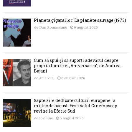
Planeta giganților: La planète sauvage (1973)
de
Dan Romascanu
6 august 2026
Cum să spui și să suporți adevărul despre
propria familie: „Aniversarea”, de Andrea
Bajani
de
Ania Vilal
6 august 2026
Șapte zile dedicate culturii europene la
mijloc de august: Festivalul Cinemascop
revine la Eforie Sud
de
Jovi Ene
5 august 2026