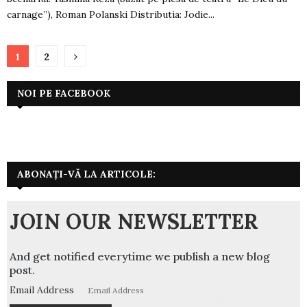
carnage”), Roman Polanski Distributia: Jodie...
Paginație
1
2
articole
NOI PE FACEBOOK
ABONAȚI-VĂ LA ARTICOLE:
JOIN OUR NEWSLETTER
And get notified everytime we publish a new blog
post.
Email Address