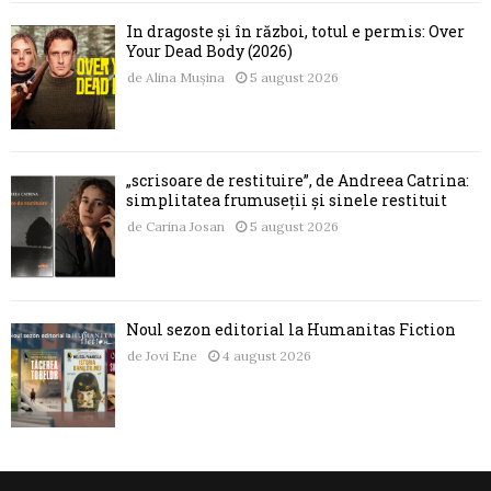
În dragoste și în război, totul e permis: Over
Your Dead Body (2026)
de
Alina Mușina
5 august 2026
„scrisoare de restituire”, de Andreea Catrina:
simplitatea frumuseții și sinele restituit
de
Carina Josan
5 august 2026
Noul sezon editorial la Humanitas Fiction
de
Jovi Ene
4 august 2026