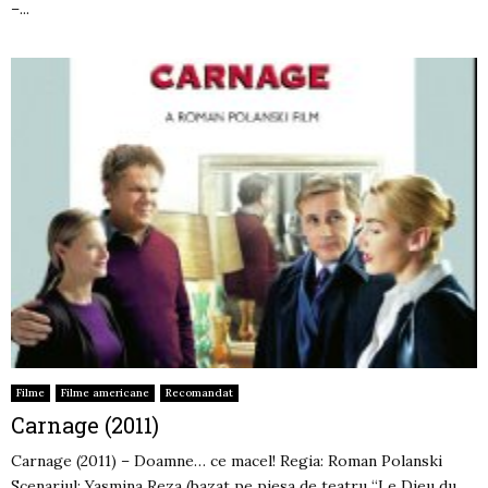
–...
Filme
Filme americane
Recomandat
Carnage (2011)
Carnage (2011) – Doamne… ce macel! Regia: Roman Polanski
Scenariul: Yasmina Reza (bazat pe piesa de teatru “Le Dieu du