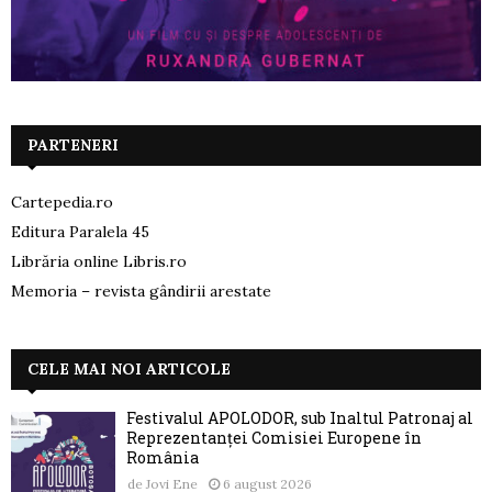
PARTENERI
Cartepedia.ro
Editura Paralela 45
Librăria online Libris.ro
Memoria – revista gândirii arestate
CELE MAI NOI ARTICOLE
Festivalul APOLODOR, sub Înaltul Patronaj al
Reprezentanței Comisiei Europene în
România
de
Jovi Ene
6 august 2026