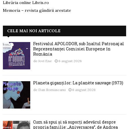
Librăria online Libris.ro
Memoria – revista gândirii arestate
CELE MAI NOI ARTICOLE
Festivalul APOLODOR, sub Înaltul Patronaj al
Reprezentanței Comisiei Europene în
România
de
Jovi Ene
6 august 2026
Planeta giganților: La planète sauvage (1973)
de
Dan Romascanu
6 august 2026
Cum să spui și să suporți adevărul despre
propria familie: „Aniversarea”, de Andrea