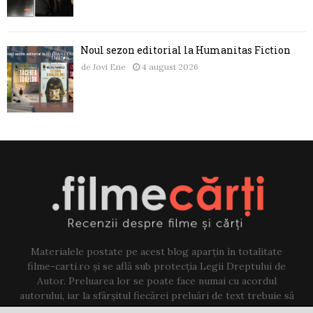
Noul sezon editorial la Humanitas Fiction
de
Jovi Ene
4 august 2026
Materialele postate pe acest blog aparțin în totalitate
filme-carti.ro și se află sub protecția Legii Dreptului de
Autor. Preluarea lor se poate face numai cu acordul
autorului, iar la sfârșitul fiecărei preluări de text trebuie să
existe un link către acest blog.