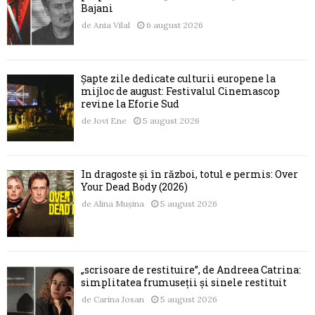
Bajani
de
Ania Vilal
6 august 2026
Șapte zile dedicate culturii europene la
mijloc de august: Festivalul Cinemascop
revine la Eforie Sud
de
Jovi Ene
5 august 2026
În dragoste și în război, totul e permis: Over
Your Dead Body (2026)
de
Alina Mușina
5 august 2026
„scrisoare de restituire”, de Andreea Catrina:
simplitatea frumuseții și sinele restituit
de
Carina Josan
5 august 2026