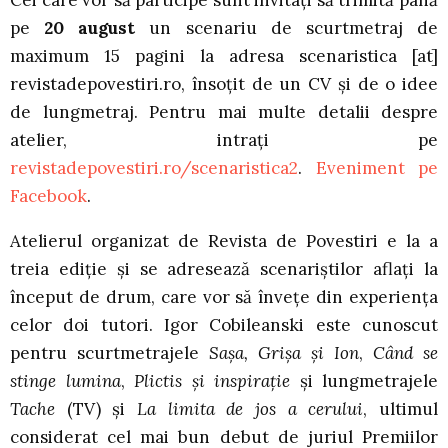
pe
20 august
un scenariu de scurtmetraj de
maximum 15 pagini la adresa scenaristica [at]
revistadepovestiri.ro, însoțit de un CV și de o idee
de lungmetraj. Pentru mai multe detalii despre
atelier, intrați pe
revistadepovestiri.ro/scenaristica2
.
Eveniment pe
Facebook
.
Atelierul organizat de Revista de Povestiri e la a
treia ediție și se adresează scenariștilor aflați la
început de drum, care vor să învețe din experiența
celor doi tutori. Igor Cobileanski este cunoscut
pentru scurtmetrajele
Sașa, Grișa și Ion
,
Când se
stinge lumina
,
Plictis și inspirație
și lungmetrajele
Tache
(TV) și
La limita de jos a cerului
, ultimul
considerat cel mai bun debut de juriul Premiilor