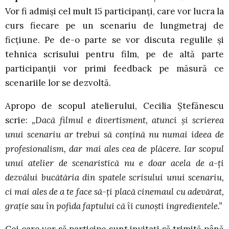
Vor fi admiși cel mult 15 participanți, care vor lucra la
curs fiecare pe un scenariu de lungmetraj de
ficțiune. Pe de-o parte se vor discuta regulile și
tehnica scrisului pentru film, pe de altă parte
participanții vor primi feedback pe măsură ce
scenariile lor se dezvoltă.
Apropo de scopul atelierului, Cecilia Ștefănescu
scrie:
„Dacă filmul e divertisment, atunci şi scrierea
unui scenariu ar trebui să conţină nu numai ideea de
profesionalism, dar mai ales cea de plăcere. Iar scopul
unui atelier de scenaristică nu e doar acela de a-ţi
dezvălui bucătăria din spatele scrisului unui scenariu,
ci mai ales de a te face să-ţi placă cinemaul cu adevărat,
graţie sau în pofida faptului că îi cunoşti ingredientele.”
Cei care vor să participe sunt invitați să trimită până