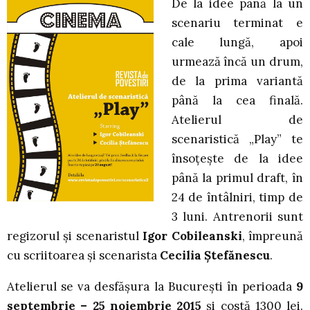
De la idee până la un
scenariu terminat e
cale lungă, apoi
urmează încă un drum,
de la prima variantă
până la cea finală.
Atelierul de
scenaristică „Play” te
însoțește de la idee
până la primul draft, în
24 de întâlniri, timp de
3 luni. Antrenorii sunt
regizorul și scenaristul
Igor Cobileanski
, împreună
cu scriitoarea și scenarista
Cecilia Ștefănescu
.
Atelierul se va desfășura la București în perioada
9
septembrie – 25 noiembrie 2015
și costă 1300 lei.