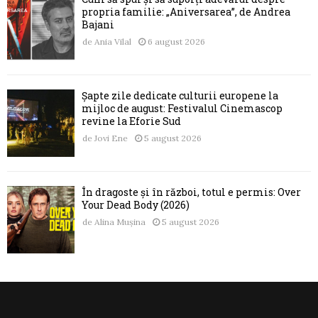
propria familie: „Aniversarea”, de Andrea
Bajani
de
Ania Vilal
6 august 2026
Șapte zile dedicate culturii europene la
mijloc de august: Festivalul Cinemascop
revine la Eforie Sud
de
Jovi Ene
5 august 2026
În dragoste și în război, totul e permis: Over
Your Dead Body (2026)
de
Alina Mușina
5 august 2026