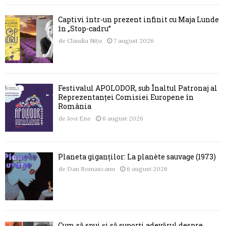
Captivi într-un prezent infinit cu Maja Lunde
în „Stop-cadru”
de
Claudia Nițu
7 august 2026
Festivalul APOLODOR, sub Înaltul Patronaj al
Reprezentanței Comisiei Europene în
România
de
Jovi Ene
6 august 2026
Planeta giganților: La planète sauvage (1973)
de
Dan Romascanu
6 august 2026
Cum să spui și să suporți adevărul despre