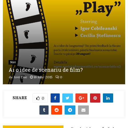
Stiri
Ai o idee de scenariu de film?
de
Jovi Ene
16 iulie 2015
0
SHARE
0