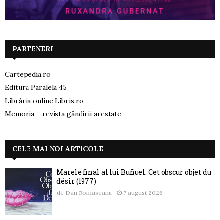
PARTENERI
Cartepedia.ro
Editura Paralela 45
Librăria online Libris.ro
Memoria – revista gândirii arestate
CELE MAI NOI ARTICOLE
Marele final al lui Buñuel: Cet obscur objet du
désir (1977)
de
Dan Romascanu
7 august 2026