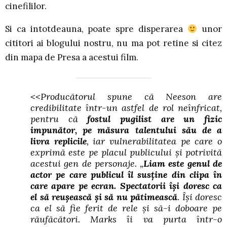
cinefililor.
Si ca intotdeauna, poate spre disperarea
unor
cititori ai blogului nostru, nu ma pot retine si citez
din mapa de Presa a acestui film.
<<
Producătorul spune că Neeson are
credibilitate într-un astfel de rol neînfricat,
pentru că
fostul pugilist are un fizic
impunător, pe măsura talentului său de a
livra replicile
, iar vulnerabilitatea pe care o
exprimă este pe placul publicului şi potrivită
acestui gen de personaje. „
Liam este genul de
actor pe care publicul îl susţine din clipa în
care apare pe ecran. Spectatorii îşi doresc ca
el să reuşească şi să nu pătimească
. Îşi doresc
ca el să fie ferit de rele şi să-i doboare pe
răufăcători. Marks îi va purta într-o