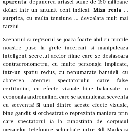
aparenta
: depunerea uriasei sume de 150 milioane
dolari intr-un anumit cont indicat.
Miza reala
…
surpriza, cu multa tensiune … devoalata mult mai
tarziu!
Scenariul si regizorul se joaca foarte abil cu mintile
noastre puse la grele incercari si manipuleaza
inteligent secretul acelor filme care se desfasoara
contracronometru, cu multe personaje implicate,
intr-un spatiu redus, cu nenumarate banuieli, cu
abaterea atentiei spectatorului catre false
certitudini, cu efecte vizuale bine balansate in
economia andrenalinei care se acumuleaza secventa
cu secventa! Si unul dintre aceste efecte vizuale,
bine gandit si orchestrat o reprezinta maniera prin
care spectatorul ia la cunostinta de corpusul
mesajelor telefonice schimbate intre Bill Marks si