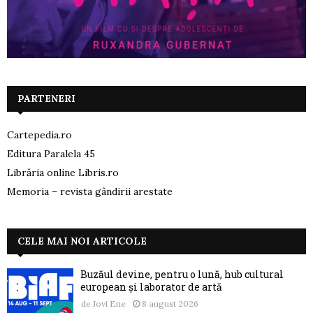
PARTENERI
Cartepedia.ro
Editura Paralela 45
Librăria online Libris.ro
Memoria – revista gândirii arestate
CELE MAI NOI ARTICOLE
Buzăul devine, pentru o lună, hub cultural
european și laborator de artă
de
Jovi Ene
8 august 2026