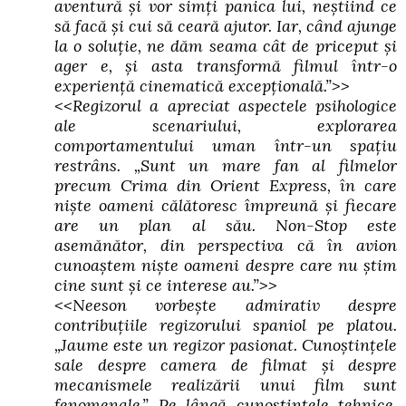
aventură şi vor simţi panica lui, neştiind ce
să facă şi cui să ceară ajutor. Iar, când ajunge
la o soluţie, ne dăm seama cât de priceput şi
ager e, şi asta transformă filmul într-o
experienţă cinematică excepţională.”>>
<<Regizorul a apreciat aspectele psihologice
ale scenariului, explorarea
comportamentului uman într-un spaţiu
restrâns. „Sunt un mare fan al filmelor
precum Crima din Orient Express, în care
nişte oameni călătoresc împreună şi fiecare
are un plan al său. Non-Stop este
asemănător, din perspectiva că în avion
cunoaştem nişte oameni despre care nu ştim
cine sunt şi ce interese au.”>>
<<Neeson vorbeşte admirativ despre
contribuţiile regizorului spaniol pe platou.
„Jaume este un regizor pasionat. Cunoştinţele
sale despre camera de filmat şi despre
mecanismele realizării unui film sunt
fenomenale.” Pe lângă cunoştinţele tehnice,