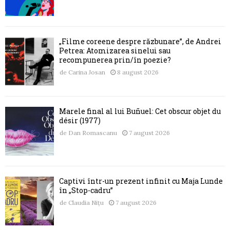
„Filme coreene despre răzbunare”, de Andrei
Petrea: Atomizarea sinelui sau
recompunerea prin/în poezie?
de
Carina Josan
8 august 2026
Marele final al lui Buñuel: Cet obscur objet du
désir (1977)
de
Dan Romascanu
7 august 2026
Captivi într-un prezent infinit cu Maja Lunde
în „Stop-cadru”
de
Claudia Nițu
7 august 2026