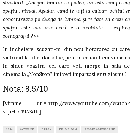
standard. „Am pus lumini în podea, iar asta comprimă
spaţiul, vizual. Aşadar, când te uiţi la culoar, ochiul se
concentrează pe dunga de lumină şi te face să crezi că
spaţiul este mai mic decât e în realitate.” – explică
scenograful
.?>>
In incheiere, scuzati-mi din nou hotararea cu care
va trimit la film, dar o fac, pentru ca sunt convinsa ca
in sinea voastra, cei care veti merge in sala de
cinema la „NonStop”, imi veti impartasi entuziasmul.
Nota: 8.5/10
[yframe url=’http://www.youtube.com/watch?
v=jiHDJ19A3dk’]
2014
ACTIUNE
DELIA
FILME 2014
FILME AMERICANE