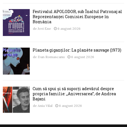
Festivalul APOLODOR, sub Înaltul Patronaj al
Reprezentanței Comisiei Europene în
România
de
Jovi Ene
6 august 2026
Planeta giganților: La planète sauvage (1973)
de
Dan Romascanu
6 august 2026
Cum să spui și să suporți adevărul despre
propria familie: „Aniversarea”, de Andrea
Bajani
de
Ania Vilal
6 august 2026