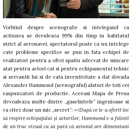
Vorbind despre scenografie si intelegand ca
actiunea se deruleaza 99% din timp in habitatul
strict al aeronavei, spectatorul poate ca nu intelege
cate probleme specifice se pun in fata echipei de
realizatori pentru a oferi spatiu adecvat de miscare
atat pentru actori cat si pentru echipamentul tehnic
si servantii lui si de cata inventivitate a dat dovada
Alexander Hammond (scenograful) alaturi de toti cei
raspunzatori de productie. Aceeasi Mapa de Presa
devoaleaza multe dintre „gaselnitele” ingenioase si
va citez doar un mic „secret”: <<
După ce le-a oferit loc
să respire echipajului şi actorilor, Hammond s-a folosit
de un truc vizual ca să pară că avionul are dimensiuni