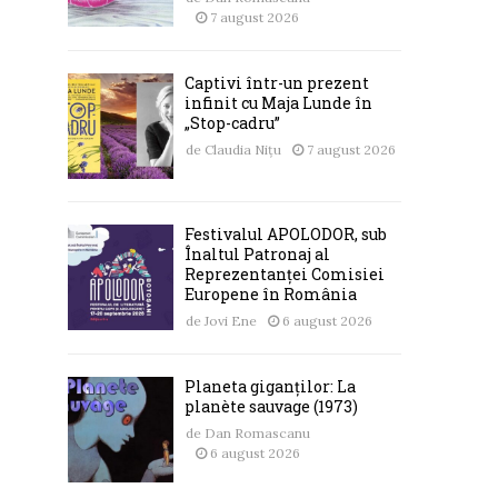
7 august 2026
Captivi într-un prezent
infinit cu Maja Lunde în
„Stop-cadru”
de
Claudia Nițu
7 august 2026
Festivalul APOLODOR, sub
Înaltul Patronaj al
Reprezentanței Comisiei
Europene în România
de
Jovi Ene
6 august 2026
Planeta giganților: La
planète sauvage (1973)
de
Dan Romascanu
6 august 2026