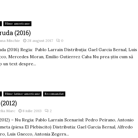
e
Filme americane
ruda (2016)
ana Mischie
28 august 2017
0
da (2016) Regia: Pablo Larrain Distribuția: Gael Garcia Bernal, Luis
co, Mercedes Moran, Emilio Gutierrez Caba Nu prea știu cum să
p un text despre...
e
Filme latino-americane
Recomandat
(2012)
lia Marc
8 iulie 2013
2
2012) – Nu Regia: Pablo Larrain Scenariul: Pedro Peirano, Antonio
meta (piesa El Plebiscito) Distributia: Gael Garcia Bernal, Alfredo
ro, Luis Gnecco, Antonia Zegers...