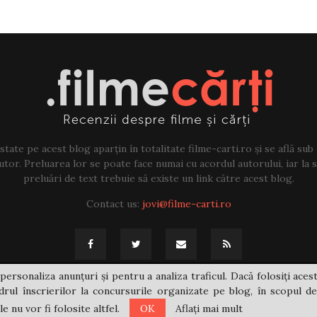
tate pe acest blog aparțin în totalitate filme-carti.ro și se află sub
tor. Preluarea lor se poate face numai cu acordul autorului, iar la sf
preluări de text trebuie să existe un link către acest blog.
Contact us:
jovi@filme-carti.ro
personaliza anunțuri și pentru a analiza traficul. Dacă folosiți acest
rul înscrierilor la concursurile organizate pe blog, în scopul de
 nu vor fi folosite altfel.
OK
Aflați mai mult
@2021 - filme-carti.ro