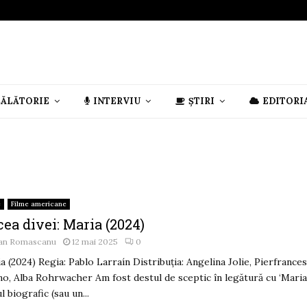
CĂLĂTORIE
INTERVIU
ȘTIRI
EDITORI
e
Filme americane
ea divei: Maria (2024)
an Romascanu
12 mai 2025
0
a (2024) Regia: Pablo Larraín Distribuția: Angelina Jolie, Pierfrance
no, Alba Rohrwacher Am fost destul de sceptic în legătură cu ‘Maria’
l biografic (sau un...