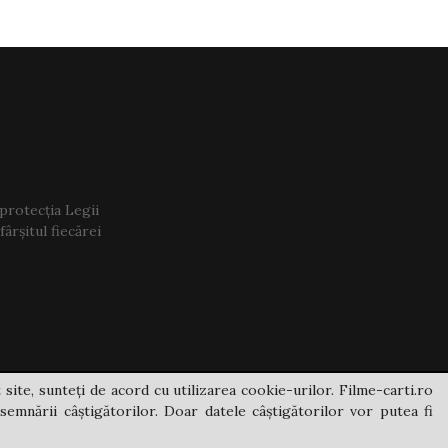
 protecția Legii
ârșitul fiecărei
 site, sunteți de acord cu utilizarea cookie-urilor. Filme-carti.ro
semnării câștigătorilor. Doar datele câștigătorilor vor putea fi