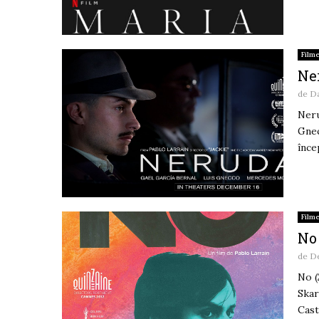
Film
Ne
de
D
Neru
Gnec
înce
Film
No 
de
De
No (
Skar
Cast