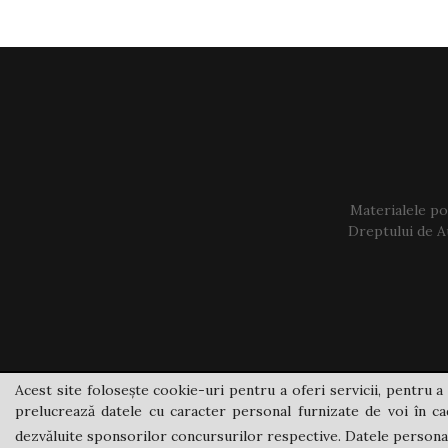
Materialele pos
Dreptului de Au
Acest site folosește cookie-uri pentru a oferi servicii, pentru a 
prelucrează datele cu caracter personal furnizate de voi în cad
dezvăluite sponsorilor concursurilor respective. Datele personale