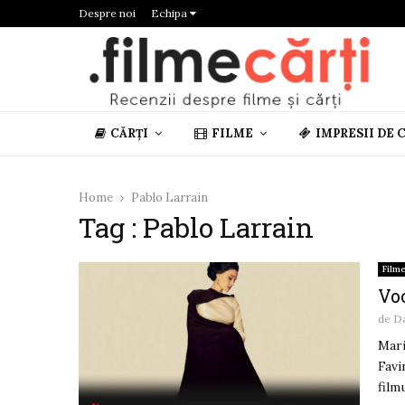
Despre noi
Echipa
CĂRȚI
FILME
IMPRESII DE 
Home
Pablo Larrain
Tag : Pablo Larrain
Film
Voc
de
D
Mari
Favi
filmu