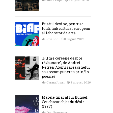
de
Stella Popa
9 august 2026
Buzăul devine, pentru o
lună, hub cultural european
și laborator de artă
de
Jovi Ene
8 august 2026
„Filme coreene despre
răzbunare”, de Andrei
Petrea: Atomizarea sinelui
sau recompunerea prin/în
poezie?
de
Carina Josan
8 august 2026
Marele final al lui Buñuel:
Cet obscur objet du désir
(1977)
de
Dan Romascanu