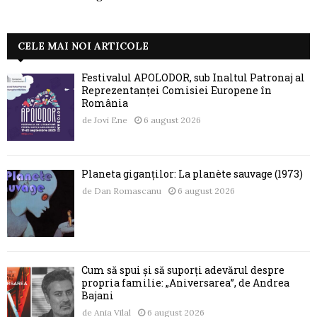
CELE MAI NOI ARTICOLE
Festivalul APOLODOR, sub Înaltul Patronaj al
Reprezentanței Comisiei Europene în
România
de
Jovi Ene
6 august 2026
Planeta giganților: La planète sauvage (1973)
de
Dan Romascanu
6 august 2026
Cum să spui și să suporți adevărul despre
propria familie: „Aniversarea”, de Andrea
Bajani
de
Ania Vilal
6 august 2026