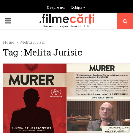
Despre noi
Echipa
PRIMARY
MENU
Home
Melita Jurisic
Tag : Melita Jurisic