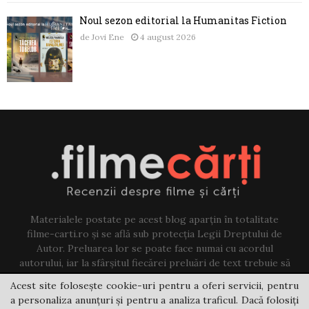
Noul sezon editorial la Humanitas Fiction
de
Jovi Ene
4 august 2026
Materialele postate pe acest blog aparțin în totalitate
filme-carti.ro și se află sub protecția Legii Dreptului de
Autor. Preluarea lor se poate face numai cu acordul
autorului, iar la sfârșitul fiecărei preluări de text trebuie să
existe un link către acest blog.
Acest site folosește cookie-uri pentru a oferi servicii, pentru
a personaliza anunțuri și pentru a analiza traficul. Dacă folosiți
Contact us:
jovi@filme-carti.ro