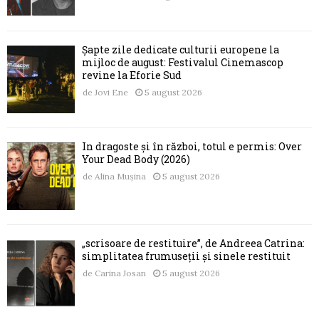
Șapte zile dedicate culturii europene la
mijloc de august: Festivalul Cinemascop
revine la Eforie Sud
de
Jovi Ene
5 august 2026
În dragoste și în război, totul e permis: Over
Your Dead Body (2026)
de
Alina Mușina
5 august 2026
„scrisoare de restituire”, de Andreea Catrina:
simplitatea frumuseții și sinele restituit
de
Carina Josan
5 august 2026