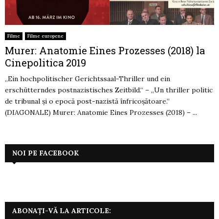
Filme
Filme europene
Murer: Anatomie Eines Prozesses (2018) la
Cinepolitica 2019
„Ein hochpolitischer Gerichtssaal-Thriller und ein
erschütterndes postnazistisches Zeitbild.“ – „Un thriller politic
de tribunal și o epocă post-nazistă înfricoșătoare.”
(DIAGONALE) Murer: Anatomie Eines Prozesses (2018) – ...
NOI PE FACEBOOK
ABONAȚI-VĂ LA ARTICOLE: