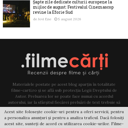
Șapte zile dedicate culturii europene la
mijloc de august: Festivalul Cinemascop
revine la Eforie Sud
de
Jovi Ene
5 august 2026
Materialele postate pe acest blog aparțin în totalitate
filme-carti.ro și se află sub protecția Legii Dreptului de
Autor. Preluarea lor se poate face numai cu acordul
autorului, iar la sfârșitul fiecărei preluări de text trebuie să
existe un link către acest blog.
Acest site folosește cookie-uri pentru a oferi servicii, pentru
a personaliza anunțuri și pentru a analiza traficul. Dacă folosiți
Contact us:
jovi@filme-carti.ro
acest site, sunteți de acord cu utilizarea cookie-urilor. Filme-