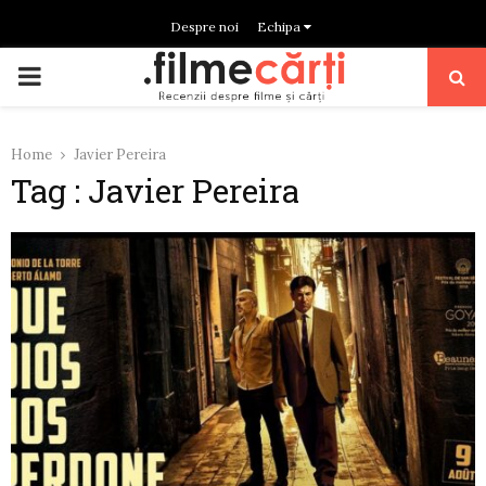
Despre noi
Echipa
PRIMARY
MENU
Home
Javier Pereira
Tag : Javier Pereira