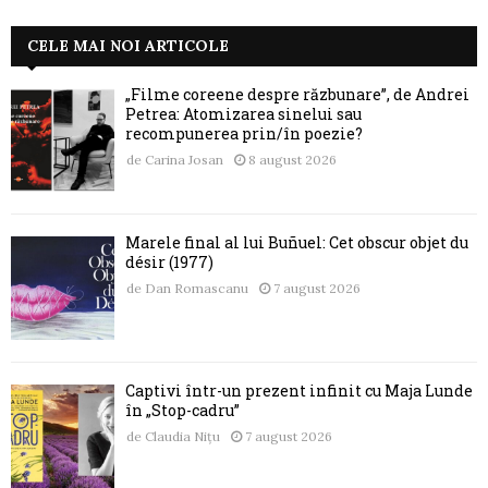
CELE MAI NOI ARTICOLE
„Filme coreene despre răzbunare”, de Andrei
Petrea: Atomizarea sinelui sau
recompunerea prin/în poezie?
de
Carina Josan
8 august 2026
Marele final al lui Buñuel: Cet obscur objet du
désir (1977)
de
Dan Romascanu
7 august 2026
Captivi într-un prezent infinit cu Maja Lunde
în „Stop-cadru”
de
Claudia Nițu
7 august 2026