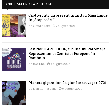
CELE MAI NOI ARTICOLE
Captivi într-un prezent infinit cu Maja Lunde
în „Stop-cadru”
de
Claudia Nițu
7 august 2026
Festivalul APOLODOR, sub Înaltul Patronaj al
Reprezentanței Comisiei Europene în
România
de
Jovi Ene
6 august 2026
Planeta giganților: La planète sauvage (1973)
de
Dan Romascanu
6 august 2026