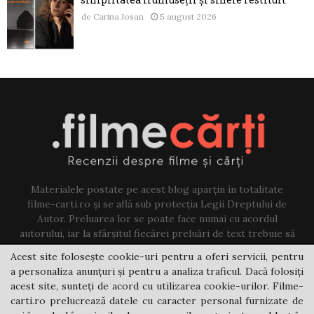
de
Carina Josan
5 august 2026
Materialele postate pe acest blog aparțin în totalitate
filme-carti.ro și se află sub protecția Legii Dreptului de
Autor. Preluarea lor se poate face numai cu acordul
autorului, iar la sfârșitul fiecărei preluări de text trebuie să
existe un link către acest blog.
Acest site folosește cookie-uri pentru a oferi servicii, pentru
a personaliza anunțuri și pentru a analiza traficul. Dacă folosiți
Contact us:
jovi@filme-carti.ro
acest site, sunteți de acord cu utilizarea cookie-urilor. Filme-
carti.ro prelucrează datele cu caracter personal furnizate de