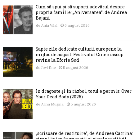
Cum să spui și să suporți adevărul despre
propria familie: „Aniversarea”, de Andrea
Bajani
de
Ania Vilal
6 august 2026
Șapte zile dedicate culturii europene la
mijloc de august: Festivalul Cinemascop
revine la Eforie Sud
de
Jovi Ene
5 august 2026
În dragoste și în război, totul e permis: Over
Your Dead Body (2026)
de
Alina Mușina
5 august 2026
„scrisoare de restituire”, de Andreea Catrina:
simplitatea frumuseții și sinele restituit