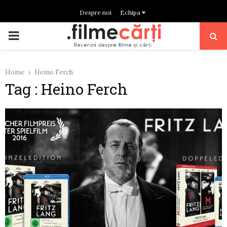
Despre noi
Echipa
PRIMARY
MENU
Home
Heino Ferch
Tag : Heino Ferch