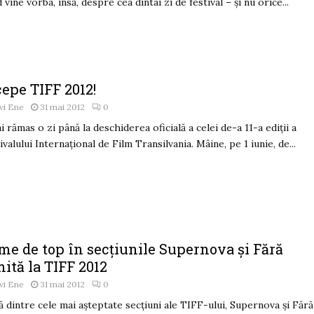
 vine vorba, însă, despre cea dintâi zi de festival – și nu orice...
epe TIFF 2012!
vi Ene
31 mai 2012
0
i rămas o zi până la deschiderea oficială a celei de-a 11-a ediţii a
ivalului Internaţional de Film Transilvania. Mâine, pe 1 iunie, de...
me de top în secțiunile Supernova și Fără
ită la TIFF 2012
vi Ene
31 mai 2012
0
 dintre cele mai așteptate secțiuni ale TIFF-ului, Supernova și Fără