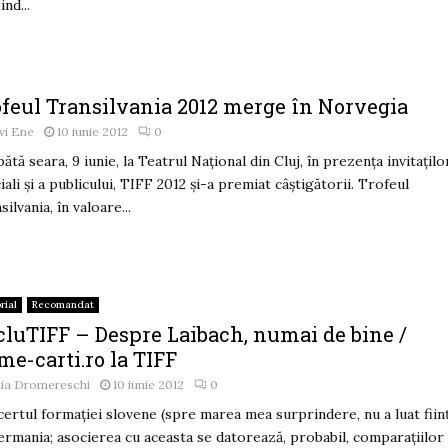
ind...
ofeul Transilvania 2012 merge în Norvegia
vi Ene
10 iunie 2012
0
ătă seara, 9 iunie, la Teatrul Naţional din Cluj, în prezenţa invitaţilo
iali şi a publicului, TIFF 2012 şi-a premiat câştigătorii. Trofeul
silvania, în valoare...
rial
Recomandat
cluTIFF – Despre Laibach, numai de bine /
me-carti.ro la TIFF
lia Dromereschi
10 iunie 2012
0
ertul formaţiei slovene (spre marea mea surprindere, nu a luat fiin
ermania; asocierea cu aceasta se datorează, probabil, comparaţiilor