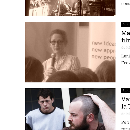
cons
Edito
Mas
fil
de
Iu
Luni
Froz
Edito
Var
la 
de
Iu
Pe 3
turi