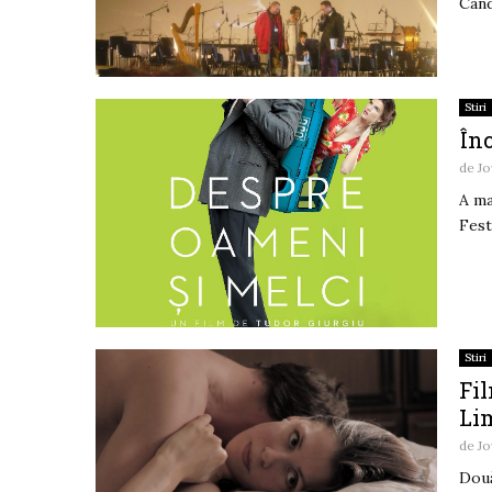
Când
Stiri
Înc
de
Jo
A ma
Fest
Stiri
Fil
Lim
de
Jo
Două