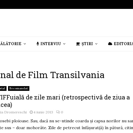
CĂLĂTORIE
INTERVIU
ȘTIRI
EDITORI
ional de Film Transilvania
rial
Recomandat
IFFuială de zile mari (retrospectivă de ziua a
ncea)
lia Dromereschi
4 iunie 2013
0
osebi ploioase. Sau, dacă nu se-ntinde coarda şi capsa norilor nu sa
te sus – doar mohorâte. Zile de petrecut înfăşurat(ă) în pătură, citin