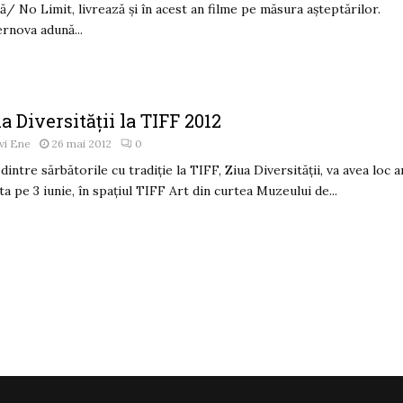
tă/ No Limit, livrează și în acest an filme pe măsura așteptărilor.
rnova adună...
a Diversităţii la TIFF 2012
vi Ene
26 mai 2012
0
dintre sărbătorile cu tradiţie la TIFF, Ziua Diversităţii, va avea loc a
ta pe 3 iunie, în spaţiul TIFF Art din curtea Muzeului de...