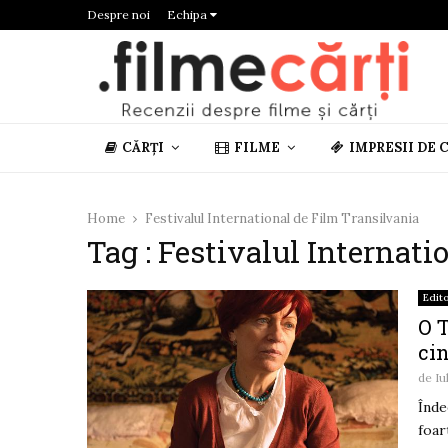
Despre noi
Echipa
CĂRȚI
FILME
IMPRESII DE 
Home
Festivalul International de Film Transilvania
Tag : Festivalul Internat
Edito
O T
ci
de
Iu
Înde
foar