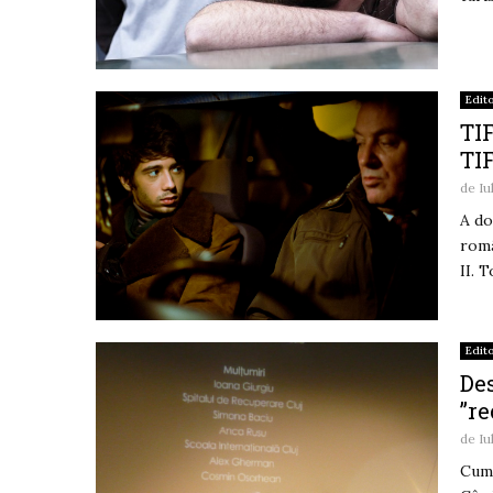
Edito
TIF
TI
de
Iu
A do
româ
II. 
Edito
Des
”re
de
Iu
Cum 