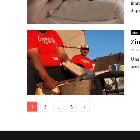
limi
Supe
Stiri
Ziu
de
Jo
Una 
aces
Paginație
1
2
…
5
articole