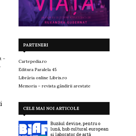
PARTENERI
t –
Cartepedia.ro
.
Editura Paralela 45
Librăria online Libris.ro
Memoria – revista gândirii arestate
i
CELE MAI NOI ARTICOLE
Buzăul devine, pentru o
lună, hub cultural european
și laborator de artă