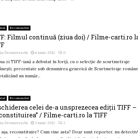
rial
Recomandat
F: Filmul continuă (ziua doi) / Filme-carti.ro l
FF
lia Dromereschi
4 iunie 2012
0
ua zi TIFF-iană a debutat în forţă, cu o selecţie de scurtmetraje
neşti, prezentate sub denumirea generică de Scurtmetraje române
Totalizând un număr...
rial
Recomandat
chiderea celei de-a unsprezecea ediții TIFF –
constituirea” / Filme-carti.ro la TIFF
lia Dromereschi
3 iunie 2012
2
așa, reconstituire? Cum vine asta? Doar sunt reporter, nu detectiv