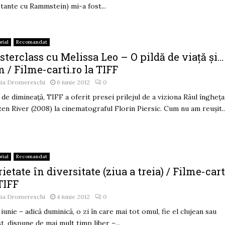
tante cu Rammstein) mi-a fost...
rial
Recomandat
terclass cu Melissa Leo – O pildă de viaţă şi…
m / Filme-carti.ro la TIFF
lia Dromereschi
6 iunie 2012
0
 de dimineaţă, TIFF a oferit presei prilejul de a viziona Râul îngheţa
en River (2008) la cinematograful Florin Piersic. Cum nu am reuşit..
rial
Recomandat
ietate în diversitate (ziua a treia) / Filme-cart
TIFF
lia Dromereschi
4 iunie 2012
0
 iunie – adică duminică, o zi în care mai tot omul, fie el clujean sau
st, dispune de mai mult timp liber –...