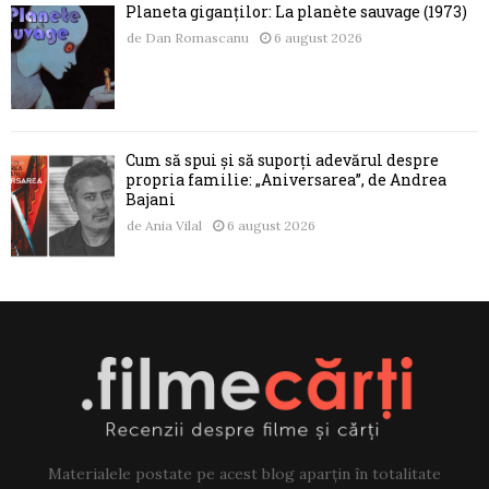
Planeta giganților: La planète sauvage (1973)
de
Dan Romascanu
6 august 2026
Cum să spui și să suporți adevărul despre
propria familie: „Aniversarea”, de Andrea
Bajani
de
Ania Vilal
6 august 2026
Materialele postate pe acest blog aparțin în totalitate