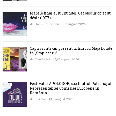
Marele final al lui Buñuel: Cet obscur objet du
désir (1977)
de
Dan Romascanu
7 august 2026
Captivi într-un prezent infinit cu Maja Lunde
în „Stop-cadru”
de
Claudia Nițu
7 august 2026
Festivalul APOLODOR, sub Înaltul Patronaj al
Reprezentanței Comisiei Europene în
România
de
Jovi Ene
6 august 2026