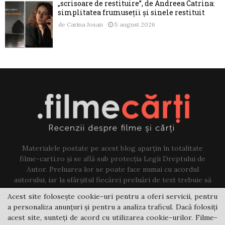
„scrisoare de restituire”, de Andreea Catrina:
simplitatea frumuseții și sinele restituit
de
Carina Josan
5 august 2026
Materialele postate pe acest blog aparțin în totalitate
filme-carti.ro și se află sub protecția Legii Dreptului de
Autor. Preluarea lor se poate face numai cu acordul
autorului, iar la sfârșitul fiecărei preluări de text trebuie să
existe un link către acest blog.
Acest site folosește cookie-uri pentru a oferi servicii, pentru
a personaliza anunțuri și pentru a analiza traficul. Dacă folosiți
Contact us:
jovi@filme-carti.ro
acest site, sunteți de acord cu utilizarea cookie-urilor. Filme-