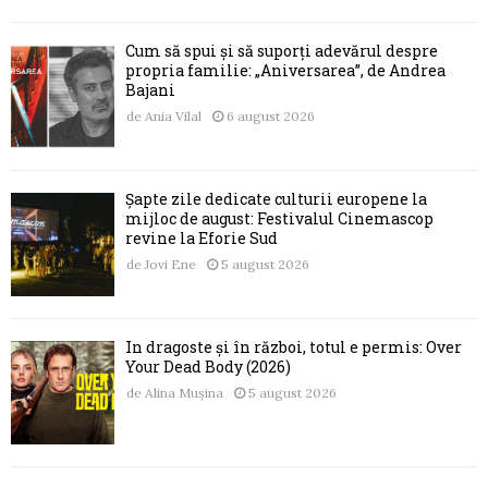
Cum să spui și să suporți adevărul despre
propria familie: „Aniversarea”, de Andrea
Bajani
de
Ania Vilal
6 august 2026
Șapte zile dedicate culturii europene la
mijloc de august: Festivalul Cinemascop
revine la Eforie Sud
de
Jovi Ene
5 august 2026
În dragoste și în război, totul e permis: Over
Your Dead Body (2026)
de
Alina Mușina
5 august 2026