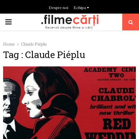
Despre noi
Echipa
PRIMARY
MENU
Home
Claude Piéplu
Tag : Claude Piéplu