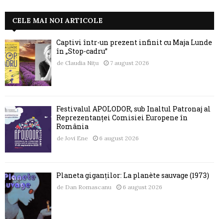
CELE MAI NOI ARTICOLE
Captivi într-un prezent infinit cu Maja Lunde
în „Stop-cadru”
de
Claudia Nițu
7 august 2026
Festivalul APOLODOR, sub Înaltul Patronaj al
Reprezentanței Comisiei Europene în
România
de
Jovi Ene
6 august 2026
Planeta giganților: La planète sauvage (1973)
de
Dan Romascanu
6 august 2026