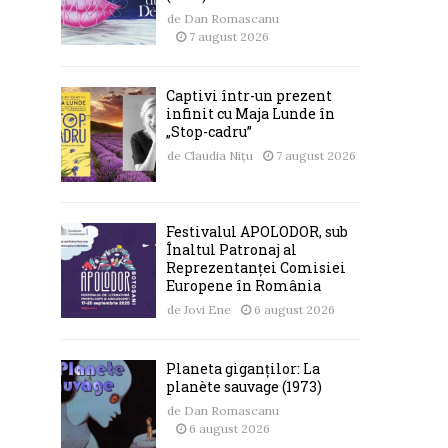
de
Dan Romascanu
7 august 2026
Captivi într-un prezent
infinit cu Maja Lunde în
„Stop-cadru”
de
Claudia Nițu
7 august 2026
Festivalul APOLODOR, sub
Înaltul Patronaj al
Reprezentanței Comisiei
Europene în România
de
Jovi Ene
6 august 2026
Planeta giganților: La
planète sauvage (1973)
de
Dan Romascanu
6 august 2026