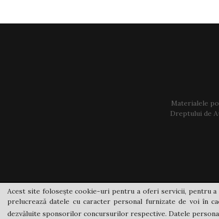
Materialele pos
Dreptului de Au
Acest site folosește cookie-uri pentru a oferi servicii, pentru a 
prelucrează datele cu caracter personal furnizate de voi în cad
dezvăluite sponsorilor concursurilor respective. Datele personale