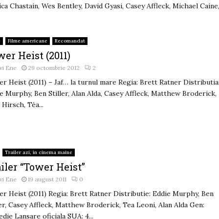
ica Chastain, Wes Bentley, David Gyasi, Casey Affleck, Michael Caine,.
e
Filme americane
Recomandat
er Heist (2011)
vi Ene
29 octombrie 2012
2
r Heist (2011) – Jaf… la turnul mare Regia: Brett Ratner Distributia
e Murphy, Ben Stiller, Alan Alda, Casey Affleck, Matthew Broderick,
 Hirsch, Téa...
Trailer azi, in cinema maine
iler “Tower Heist”
vi Ene
19 august 2011
0
r Heist (2011) Regia: Brett Ratner Distributie: Eddie Murphy, Ben
ler, Casey Affleck, Matthew Broderick, Tea Leoni, Alan Alda Gen:
die Lansare oficiala SUA: 4...