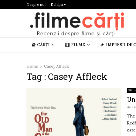
Despre noi
Echipa
CĂRȚI
FILME
IMPRESII DE 
Home
Casey Affleck
Tag : Casey Affleck
Film
Un
de
D
The 
Redf
este 