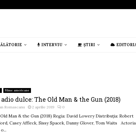
CĂLĂTORIE
INTERVIU
ȘTIRI
EDITORI
e
Filme americane
 adio dulce: The Old Man & the Gun (2018)
an Romascanu
2 aprilie 2019
0
Old Man & the Gun (2018) Regia: David Lowery Distribuția: Robert
ord, Casey Affleck, Sissy Spacek, Danny Glover, Tom Waits Actoria
o...