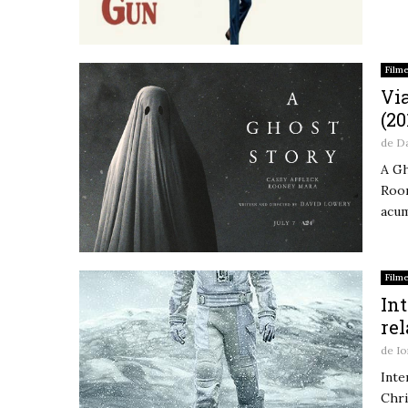
Film
Via
(20
de
D
A Gh
Roon
acum
Film
Int
rel
de
Io
Inte
Chri