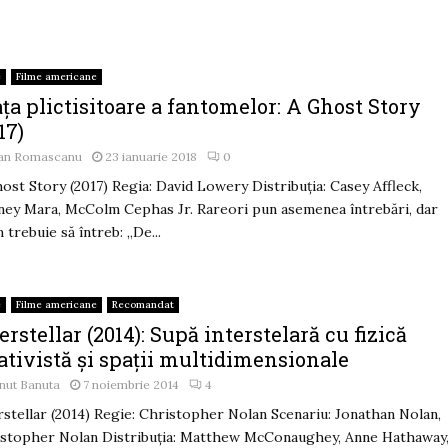
e
Filme americane
ța plictisitoare a fantomelor: A Ghost Story
17)
an Romascanu
23 ianuarie 2018
0
ost Story (2017) Regia: David Lowery Distribuția: Casey Affleck,
ey Mara, McColm Cephas Jr. Rareori pun asemenea întrebări, dar
 trebuie să întreb: „De...
e
Filme americane
Recomandat
erstellar (2014): Supă interstelară cu fizică
ativistă și spații multidimensionale
nut Banuta
7 noiembrie 2014
4
rstellar (2014) Regie: Christopher Nolan Scenariu: Jonathan Nolan,
stopher Nolan Distribuția: Matthew McConaughey, Anne Hathaway