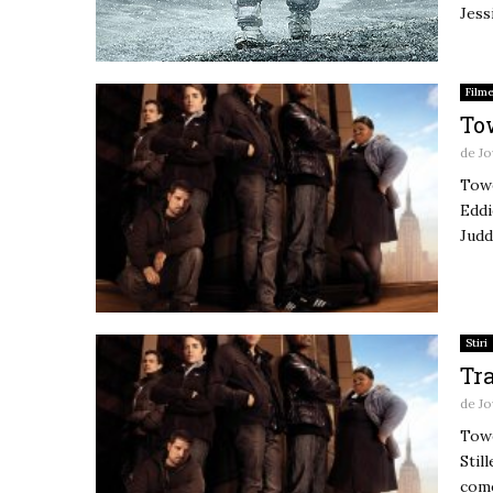
Jess
Film
Tow
de
Jo
Towe
Eddi
Judd
Stiri
Tra
de
Jo
Towe
Stil
come