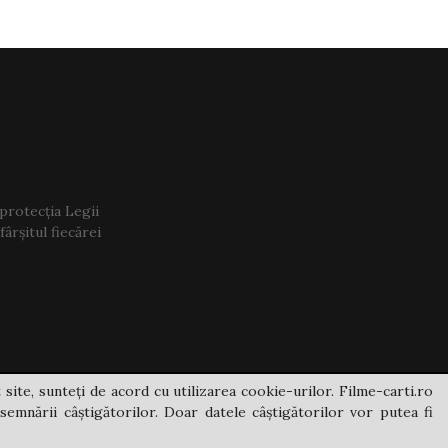
 protecția Legii
ârșitul fiecărei
 site, sunteți de acord cu utilizarea cookie-urilor. Filme-carti.ro
semnării câștigătorilor. Doar datele câștigătorilor vor putea fi