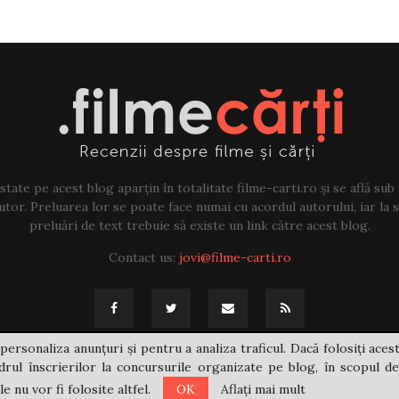
tate pe acest blog aparțin în totalitate filme-carti.ro și se află sub
tor. Preluarea lor se poate face numai cu acordul autorului, iar la sf
preluări de text trebuie să existe un link către acest blog.
Contact us:
jovi@filme-carti.ro
personaliza anunțuri și pentru a analiza traficul. Dacă folosiți acest
rul înscrierilor la concursurile organizate pe blog, în scopul de
 nu vor fi folosite altfel.
OK
Aflați mai mult
@2021 - filme-carti.ro