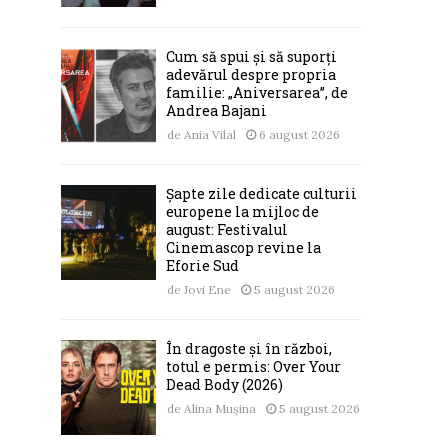
Cum să spui și să suporți
adevărul despre propria
familie: „Aniversarea”, de
Andrea Bajani
de
Ania Vilal
6 august 2026
Șapte zile dedicate culturii
europene la mijloc de
august: Festivalul
Cinemascop revine la
Eforie Sud
de
Jovi Ene
5 august 2026
În dragoste și în război,
totul e permis: Over Your
Dead Body (2026)
de
Alina Mușina
5 august 2026