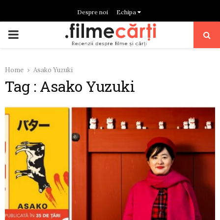
Despre noi
Echipa
PRIMARY
MENU
Home
Asako Yuzuki
Tag : Asako Yuzuki