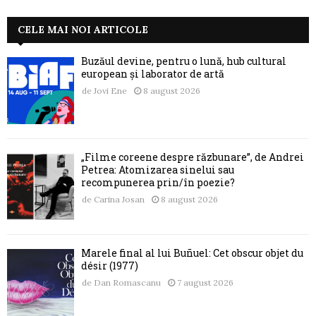
CELE MAI NOI ARTICOLE
Buzăul devine, pentru o lună, hub cultural
european și laborator de artă
de
Jovi Ene
8 august 2026
„Filme coreene despre răzbunare”, de Andrei
Petrea: Atomizarea sinelui sau
recompunerea prin/în poezie?
de
Carina Josan
8 august 2026
Marele final al lui Buñuel: Cet obscur objet du
désir (1977)
de
Dan Romascanu
7 august 2026