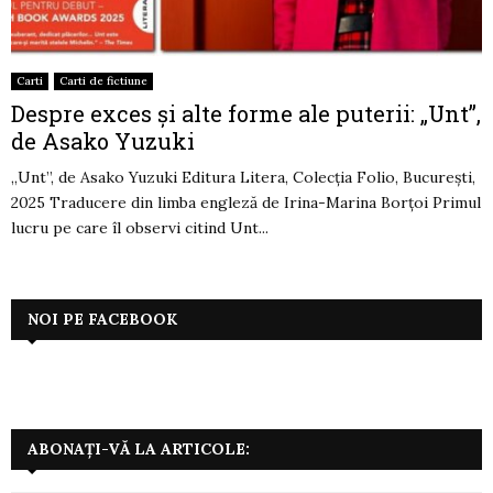
Carti
Carti de fictiune
Despre exces și alte forme ale puterii: „Unt”,
de Asako Yuzuki
„Unt”, de Asako Yuzuki Editura Litera, Colecția Folio, București,
2025 Traducere din limba engleză de Irina-Marina Borțoi Primul
lucru pe care îl observi citind Unt...
NOI PE FACEBOOK
ABONAȚI-VĂ LA ARTICOLE: