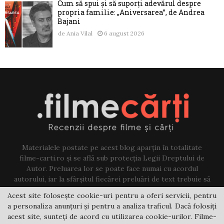
Cum să spui și să suporți adevărul despre
propria familie: „Aniversarea”, de Andrea
Bajani
de
Ania Vilal
6 august 2026
Materialele postate pe acest blog aparțin în totalitate
filme-carti.ro și se află sub protecția Legii Dreptului de
Autor. Preluarea lor se poate face numai cu acordul
autorului, iar la sfârșitul fiecărei preluări de text trebuie să
existe un link către acest blog.
Acest site folosește cookie-uri pentru a oferi servicii, pentru
a personaliza anunțuri și pentru a analiza traficul. Dacă folosiți
Contact us:
jovi@filme-carti.ro
acest site, sunteți de acord cu utilizarea cookie-urilor. Filme-