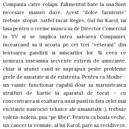
Compania catre colaps. Falimentul bate la usa.Sunt
necesare masuri dure. Acest “dolce farniente”
trebuie stopat. Astfel incat Regev, fiul lui Karol, isi
lasa pentru o vreme munca sa de Director Comercial
in TV si se implica intru salvarea Companiei,
incearcand sa ii scoata pe cei trei “veterani” din
lentoarea gandirii si miscarilor lor. Si ceea ce
urmeaza inseamna secvente extrem de amuzante,
chiar si atunci cand se suprapun peste probleme
grele de sanatate si de existenta. Pentru ca Moshe –
un vasnic functionar capabil doar sa marunteasca
straifuri de hartie la aparatul de tocat – cu
concentrarea si exaltarea unui pusti in fata celei mai
excitante nascociri tehnice ale umanitatii :), trebuie
volens-nolens, pus “pe liber”. Pentru ca boala veche,
un cancer in remisie, al lui Karol, pare sa recidiveze.