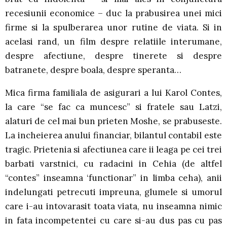
recesiunii economice – duc la prabusirea unei mici
firme si la spulberarea unor rutine de viata. Si in
acelasi rand, un film despre relatiile interumane,
despre afectiune, despre tinerete si despre
batranete, despre boala, despre speranta…
Mica firma familiala de asigurari a lui Karol Contes,
la care “se fac ca muncesc” si fratele sau Latzi,
alaturi de cel mai bun prieten Moshe, se prabuseste.
La incheierea anului financiar, bilantul contabil este
tragic. Prietenia si afectiunea care ii leaga pe cei trei
barbati varstnici, cu radacini in Cehia (de altfel
“contes” inseamna ‘functionar” in limba ceha), anii
indelungati petrecuti impreuna, glumele si umorul
care i-au intovarasit toata viata, nu inseamna nimic
in fata incompetentei cu care si-au dus pas cu pas