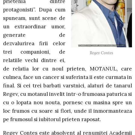
prietenia dintre
protagonisti”. Dupa cum
spuneam, sunt scene de
un extraordinar umor,
generate de
dezvalurirea firii celor
trei companioni, de
Regev Contes
relatiile vechi dintre ei,
de relatia lor cu noul prieten, MOTANUL, care
culmea, face un cancer si suferinta ii este curmata in
final. Si cei trei barbati varstnici, alaturi de tanarul
Regev, cu motanul invelit intr-o frumoasa paturica si
cu o lopata nou nouta, pornesc cu masina spre un
loc frumos cu soare si flori, unde il inmormanteaza
pe frumosul si iubitorul prieten raposat.
Regev Contes este absolvent al renumitei Academii