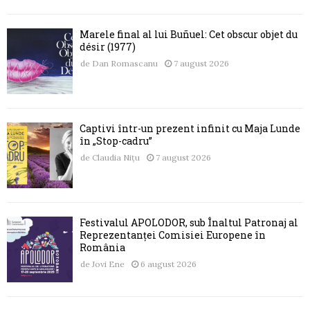
Marele final al lui Buñuel: Cet obscur objet du
désir (1977)
de
Dan Romascanu
7 august 2026
Captivi într-un prezent infinit cu Maja Lunde
în „Stop-cadru”
de
Claudia Nițu
7 august 2026
Festivalul APOLODOR, sub Înaltul Patronaj al
Reprezentanței Comisiei Europene în
România
de
Jovi Ene
6 august 2026