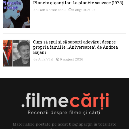
Planeta giganților: La planète sauvage (1973)
de
Dan Romascanu
6 august 2026
Cum să spui și să suporți adevărul despre
propria familie: „Aniversarea”, de Andrea
Bajani
de
Ania Vilal
6 august 2026
Materialele postate pe acest blog aparțin în totalitate