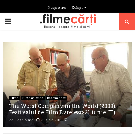
Despre noi
Echipa
PRIMARY
MENU
Filme
Filme asiatice
Recomandat
The Worst Company in the World (2009):
Festivalul de Film Evreiesc-21 iunie (II)
de
Delia Marc
28 iunie 2011
1