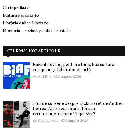
Cartepedia.ro
Editura Paralela 45
Librăria online Libris.ro
Memoria – revista gândirii arestate
CELE MAI NOI ARTICOLE
Buzăul devine, pentru o lună, hub cultural
european și laborator de artă
de
Jovi Ene
8 august 2026
„Filme coreene despre răzbunare”, de Andrei
Petrea: Atomizarea sinelui sau
recompunerea prin/în poezie?
de
Carina Josan
8 august 2026