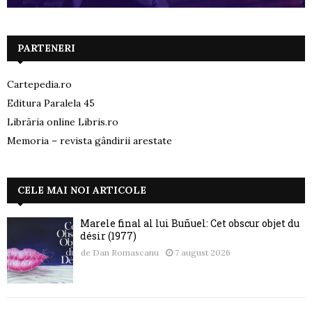
PARTENERI
Cartepedia.ro
Editura Paralela 45
Librăria online Libris.ro
Memoria – revista gândirii arestate
CELE MAI NOI ARTICOLE
Marele final al lui Buñuel: Cet obscur objet du
désir (1977)
de
Dan Romascanu
7 august 2026