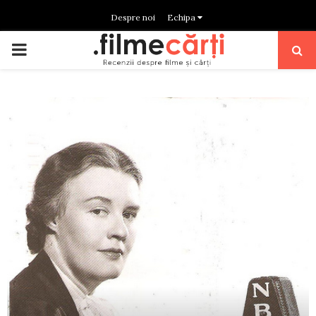
Despre noi
Echipa
PRIMARY
MENU