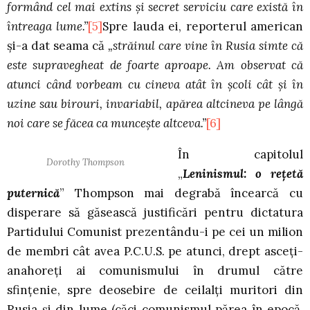
formând cel mai extins şi secret serviciu care există în
întreaga lume.”
[5]
Spre lauda ei, reporterul american
şi-a dat seama că
„străinul care vine în Rusia simte că
este supravegheat de foarte aproape. Am observat că
atunci când vorbeam cu cineva atât în şcoli cât şi în
uzine sau birouri, invariabil, apărea altcineva pe lângă
noi care se făcea ca munceşte altceva.”
[6]
În capitolul
Dorothy Thompson
„
Leninismul: o reţetă
puternică
” Thompson mai degrabă încearcă cu
disperare să găsească justificări pentru dictatura
Partidului Comunist prezentându-i pe cei un milion
de membri cât avea P.C.U.S. pe atunci, drept asceţi-
anahoreţi ai comunismului în drumul către
sfinţenie, spre deosebire de ceilalţi muritori din
Rusia şi din lume (căci comunismul părea în epocă,