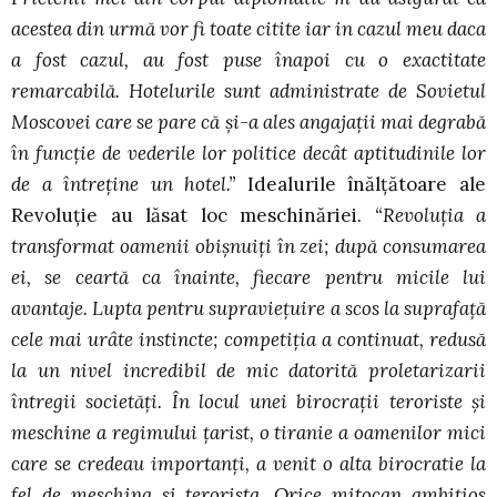
acestea din urmă vor fi toate citite iar in cazul meu daca
a fost cazul, au fost puse înapoi cu o exactitate
remarcabilă. Hotelurile sunt administrate de Sovietul
Moscovei care se pare că şi-a ales angajaţii mai degrabă
în funcţie de vederile lor politice decât aptitudinile lor
de a întreţine un hotel.”
Idealurile înălţătoare ale
Revoluţie au lăsat loc meschinăriei.
“Revoluţia a
transformat oamenii obişnuiţi în zei; după consumarea
ei, se ceartă ca înainte, fiecare pentru micile lui
avantaje. Lupta pentru supravieţuire a scos la suprafaţă
cele mai urâte instincte; competiţia a continuat, redusă
la un nivel incredibil de mic datorită proletarizarii
întregii societăţi. În locul unei birocraţii teroriste şi
meschine a regimului ţarist, o tiranie a oamenilor mici
care se credeau importanţi, a venit o alta birocratie la
fel de meschina si terorista. Orice mitocan ambiţios