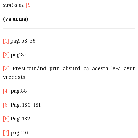
sunt ales.”
[9]
(va urma)
[1]
pag. 58-59
[2]
pag.84
[3]
Presupunând prin absurd că acesta le-a avut
vreodată!
[4]
pag.88
[5]
Pag. 180-181
[6]
Pag. 182
[7]
pag.116