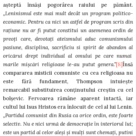
aşteptă însăşi pogorârea raiului pe pământ.
„Leninismul este mai mult decât un program politico-
economic. Pentru ca nici un astfel de program scris din
raţiune nu ar fi putut constitui un asemenea ordin de
preoţi care, devotaţi ateismului aduc comunismului
pasiune, disciplina, sacrificiu si spirit de abandon al
oricărui drept individual al omului pe care numai
marile mişcări religioase le-au putut genera.”
[8]
Însă
compararea misticii comuniste cu cea religioasa nu
este fără fundament, Thompson intuieşte
remarcabil substituirea conţinutului creştin cu cel
bolşevic. Fervoarea rămâne aparent intactă, iar
cultul lui Isus Hristos era înlocuit de cel al lui Lenin.
„Partidul comunist din Rusia ca orice ordin, este foarte
selectiv. Nu e nici urmă de democraţie în interiorul lui;
este un partid al celor aleşi şi mulţi sunt chemaţi, putini