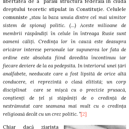
libertatea de a parasi structura federala in ciuda
dreptului teoretic stipulat in Constituţie. Celulele
comuniste
„stau la baza unuia dintre cel mai uimitor
sistem de spionaj politic. (…) Aceste milioane de
membrii răspândiţi în celule în întreaga Rusie sunt
oameni căliţi. Credinţa lor în cauză este deasupra
oricăror interese personale iar supunerea lor fata de
ordine este absoluta fiind dovedita încontinuu iar
fiecare deviere de la ea pedepsita. In interiorul unei ţări
analfabete, needucate care a fost lipsită de orice altă
conducere, ei reprezintă o clasă elitistă; un corp
disciplinat care se mişcă cu o precizie prusacă,
conştienţi de ţel şi stăpâniţi de o credinţă de
nestrămutat care seamana mai mult cu o credinţa
religioasă decât cu un crez politic. ”
[2]
Chiar dacă ziarista