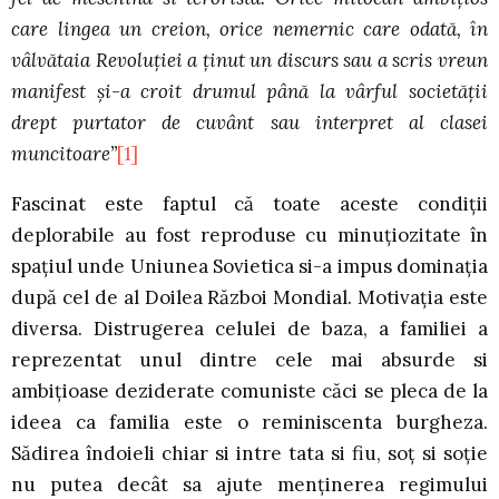
care lingea un creion, orice nemernic care odată, în
vâlvătaia Revoluţiei a ţinut un discurs sau a scris vreun
manifest şi-a croit drumul până la vârful societăţii
drept purtator de cuvânt sau interpret al clasei
muncitoare”
[1]
Fascinat este faptul că toate aceste condiţii
deplorabile au fost reproduse cu minuţiozitate în
spaţiul unde Uniunea Sovietica si-a impus dominaţia
după cel de al Doilea Război Mondial. Motivaţia este
diversa. Distrugerea celulei de baza, a familiei a
reprezentat unul dintre cele mai absurde si
ambiţioase deziderate comuniste căci se pleca de la
ideea ca familia este o reminiscenta burgheza.
Sădirea îndoieli chiar si intre tata si fiu, soţ si soţie
nu putea decât sa ajute menţinerea regimului