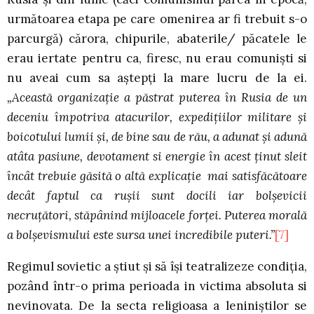
următoarea etapa pe care omenirea ar fi trebuit s-o
parcurgă) cărora, chipurile, abaterile/ păcatele le
erau iertate pentru ca, firesc, nu erau comunişti si
nu aveai cum sa aştepţi la mare lucru de la ei.
„Această organizaţie a păstrat puterea în Rusia de un
deceniu împotriva atacurilor, expediţiilor militare şi
boicotului lumii şi, de bine sau de rău, a adunat şi adună
atâta pasiune, devotament si energie în acest ţinut sleit
încât trebuie găsită o altă explicaţie mai satisfăcătoare
decât faptul ca ruşii sunt docili iar bolşevicii
necruţători, stăpânind mijloacele forţei. Puterea morală
a bolşevismului este sursa unei incredibile puteri.”
[7]
Regimul sovietic a ştiut şi să îşi teatralizeze condiţia,
pozând într-o prima perioada in victima absoluta si
nevinovata. De la secta religioasa a leniniştilor se