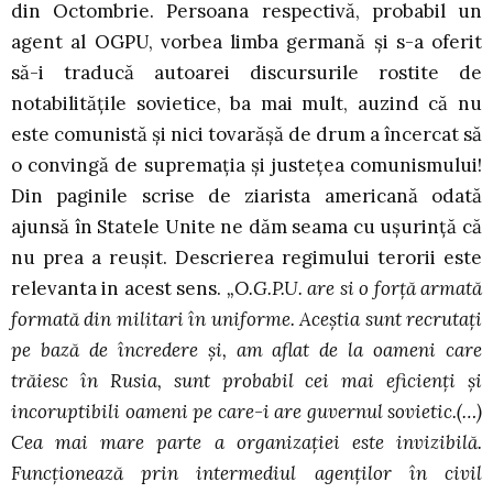
din Octombrie. Persoana respectivă, probabil un
agent al OGPU, vorbea limba germană şi s-a oferit
să-i traducă autoarei discursurile rostite de
notabilităţile sovietice, ba mai mult, auzind că nu
este comunistă şi nici tovarăşă de drum a încercat să
o convingă de supremaţia şi justeţea comunismului!
Din paginile scrise de ziarista americană odată
ajunsă în Statele Unite ne dăm seama cu uşurinţă că
nu prea a reuşit. Descrierea regimului terorii este
relevanta in acest sens.
„O.G.P.U. are si o forţă armată
formată din militari în uniforme. Aceştia sunt recrutaţi
pe bază de încredere şi, am aflat de la oameni care
trăiesc în Rusia, sunt probabil cei mai eficienţi şi
incoruptibili oameni pe care-i are guvernul sovietic.(…)
Cea mai mare parte a organizaţiei este invizibilă.
Funcţionează prin intermediul agenţilor în civil