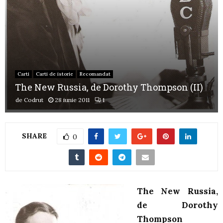
Carti
Carti de istorie
Recomandat
The New Russia, de Dorothy Thompson (II)
de
Codrut
28 iunie 2011
1
SHARE
0
The New Russia,
de Dorothy
Thompson