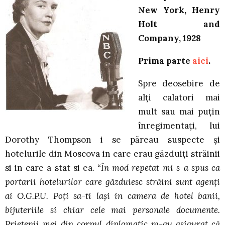
New York, Henry
Holt and
Company, 1928
Prima parte
aici
.
Spre deosebire de
alţi calatori mai
mult sau mai puţin
înregimentaţi, lui
Dorothy Thompson i se păreau suspecte şi
hotelurile din Moscova in care erau găzduiţi străinii
si in care a stat si ea.
“În mod repetat mi s-a spus ca
portarii hotelurilor care găzduiesc străini sunt agenţi
ai O.G.P.U. Poţi sa-ti laşi in camera de hotel banii,
bijuteriile si chiar cele mai personale documente.
Prietenii mei din corpul diplomatic m-au asigurat că