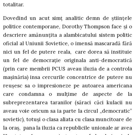
totalitar.
Dovedind un acut simţ analitic demn de ştiinţele
politice contemporane, Dorothy Thompson face şi o
descriere amănunţita a alambicatului sistem politic
oficial al Uniunii Sovietice, o imensă mascaradă fără
nici un fel de putere reala, care dorea să instituie
un fel de democraţie originala anti-democratică
(prin care membrii PCUS aveau iluzia de a controla
maşinăria) insa cercurile concentrice de putere nu
reuşesc sa o impresioneze pe autoarea americana
care condamna o mulţime de aspecte de la
subreprezentarea taranilor (săraci căci kulacii nu
aveau voie oricum sa ia parte la circul „democratic”
sovietic), totuşi o clasa aliata cu clasa muncitoare de
la oraş, pana la iluzia ca republicile unionale ar avea