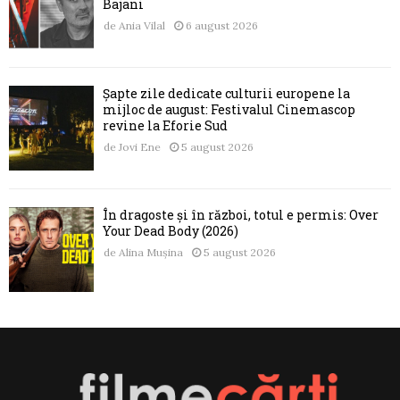
Bajani
de
Ania Vilal
6 august 2026
Șapte zile dedicate culturii europene la
mijloc de august: Festivalul Cinemascop
revine la Eforie Sud
de
Jovi Ene
5 august 2026
În dragoste și în război, totul e permis: Over
Your Dead Body (2026)
de
Alina Mușina
5 august 2026