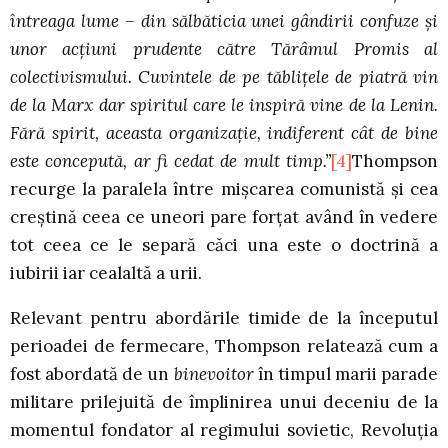
întreaga lume – din sălbăticia unei gândirii confuze şi
unor acţiuni prudente către Tărâmul Promis al
colectivismului. Cuvintele de pe tăbliţele de piatră vin
de la Marx dar spiritul care le inspiră vine de la Lenin.
Fără spirit, aceasta organizaţie, indiferent cât de bine
este concepută, ar fi cedat de mult timp.”
[4]
Thompson
recurge la paralela între mişcarea comunistă şi cea
creştină ceea ce uneori pare forţat având în vedere
tot ceea ce le separă căci una este o doctrină a
iubirii iar cealaltă a urii.
Relevant pentru abordările timide de la începutul
perioadei de fermecare, Thompson relatează cum a
fost abordată de un
binevoitor
în timpul marii parade
militare prilejuită de împlinirea unui deceniu de la
momentul fondator al regimului sovietic, Revoluţia