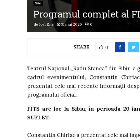
Stiri
Programul complet al FIT
de
Jovi Ene
31 mai 2026
0
SHARE
0
Teatrul Național „Radu Stanca” din Sibiu a 
cadrul evenimentului, Constantin Chiriac
prezentat cele mai recente informații despr
programului oficial.
FITS are loc la Sibiu, în perioada 20 iun
SUFLET.
Constantin Chiriac a prezentat cele mai impo