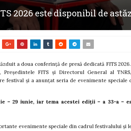
S 2026 este disponibil de astăz
găzduit a doua conferință de presă dedicată FITS 2026.
, Președintele FITS și Directorul General al TNRS
e festival și a anunțat seria de evenimente speciale 
ie – 29 iunie, iar tema acestei ediții – a 33-a – e
rtante evenimente speciale din cadrul festivalului și l