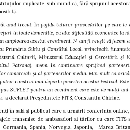
ituțiilor implicate, subliniind că, fără sprijinul acestora
osibilă.
t anul trecut. În pofida tuturor provocărilor pe care le
reţuri
în toate domeniile, cu alte dificultăţi economice la ni
 an amploarea acestui eveniment. N-am fi reuşit să facem a
cu Primăria Sibiu şi Consiliul Local, principalii finanţato
erul Culturii, Ministerul Educației și Cercetării și I
ltul Patronaj, avem în continuare sprijinul parteneri
rilor comerciali şi al partenerilor media. Mai mult ca oricâ
putem construi mai departe povestea acestui Festival. Este
au pus SUFLET pentru un eveniment care este de mulţi ani
a.”
a declarat Preşedintele FITS, Constantin Chiriac.
nţi în sală şi publicul care a urmărit conferinţa online,
jele transmise de ambasadori ai țărilor cu care FITS 
a, Germania, Spania, Norvegia, Japonia, Marea Britan