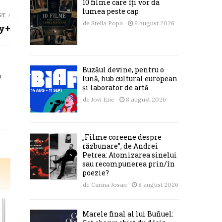
10 filme care îți vor da
lumea peste cap
ST
de
Stella Popa
9 august 2026
ey+
Buzăul devine, pentru o
a
lună, hub cultural european
și laborator de artă
de
Jovi Ene
8 august 2026
„Filme coreene despre
răzbunare”, de Andrei
Petrea: Atomizarea sinelui
sau recompunerea prin/în
poezie?
de
Carina Josan
8 august 2026
Marele final al lui Buñuel: