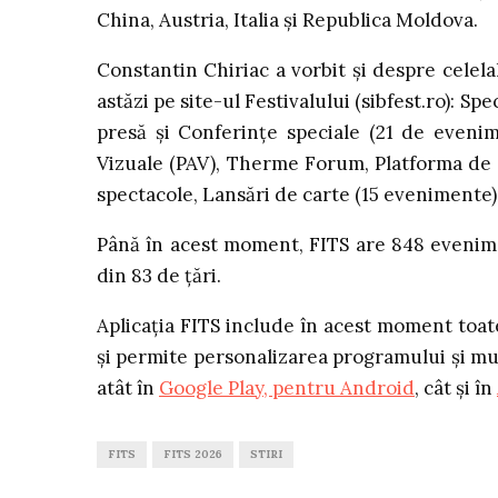
China, Austria, Italia și Republica Moldova.
Constantin Chiriac a vorbit şi despre celel
astăzi pe site-ul Festivalului (sibfest.ro): 
presă și Conferințe speciale (21 de evenim
Vizuale (PAV), Therme Forum, Platforma de C
spectacole, Lansări de carte (15 evenimente),
Până în acest moment, FITS are 848 evenime
din 83 de țări.
Aplicația FITS include în acest moment toat
şi permite personalizarea programului şi multe
atât în
Google Play, pentru Android
, cât și în
FITS
FITS 2026
STIRI