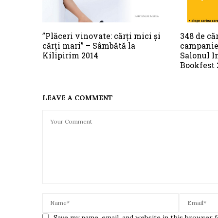
”Plăceri vinovate: cărți mici și
348 de că
cărți mari” – Sâmbătă la
campaniei
Kilipirim 2014
Salonul I
Bookfest 
LEAVE A COMMENT
Save my name, email, and website in this browser 