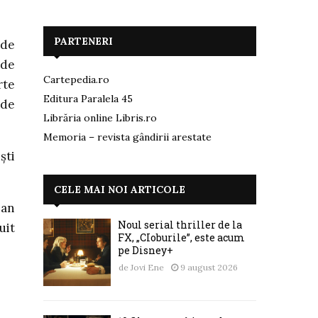
PARTENERI
 de
 de
Cartepedia.ro
rte
Editura Paralela 45
 de
Librăria online Libris.ro
Memoria – revista gândirii arestate
şti
CELE MAI NOI ARTICOLE
 an
Noul serial thriller de la
uit
FX, „CIoburile”, este acum
pe Disney+
de
Jovi Ene
9 august 2026