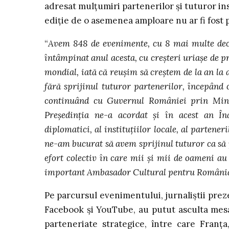
adresat mulțumiri partenerilor și tuturor inst
ediție de o asemenea amploare nu ar fi fost p
“
Avem 848 de evenimente, cu 8 mai multe decâ
întâmpinat anul acesta, cu creşteri uriaşe de p
mondial, iată că reuşim să creştem de la an la
fără sprijinul tuturor partenerilor, începând 
continuând cu Guvernul României prin Minist
Preşedinţia ne-a acordat şi în acest an Îna
diplomatici, al instituţiilor locale, al partene
ne-am bucurat să avem sprijinul tuturor ca să 
efort colectiv în care mii şi mii de oameni 
important Ambasador Cultural pentru Români
Pe parcursul evenimentului, jurnaliştii preze
Facebook şi YouTube, au putut asculta mesa
parteneriate strategice, între care Franț