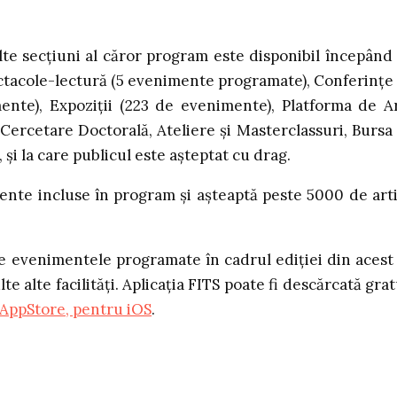
alte secțiuni al căror program este disponibil începând
Spectacole-lectură (5 evenimente programate), Conferințe
ente), Expoziții (223 de evenimente), Platforma de A
ercetare Doctorală, Ateliere și Masterclassuri, Bursa
 și la care publicul este așteptat cu drag.
nte incluse în program și așteaptă peste 5000 de arti
e evenimentele programate în cadrul ediţiei din acest
 alte facilități. Aplicaţia FITS poate fi descărcată grat
AppStore, pentru iOS
.