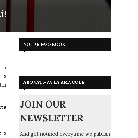
i!
NOI PE FACEBOOK
 În
, a
ABONAȚI-VĂ LA ARTICOLE:
din
JOIN OUR
ste
NEWSLETTER
e-a
And get notified everytime we publish