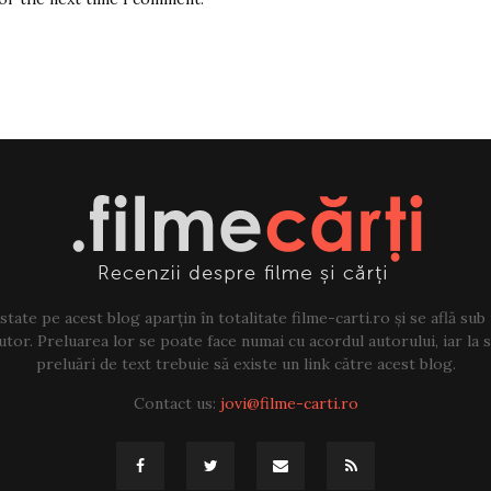
tate pe acest blog aparțin în totalitate filme-carti.ro și se află sub
tor. Preluarea lor se poate face numai cu acordul autorului, iar la sf
preluări de text trebuie să existe un link către acest blog.
Contact us:
jovi@filme-carti.ro