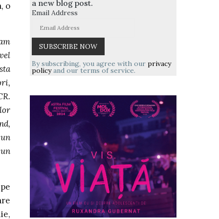
a new blog post.
, o
Email Address
-am
vel
By subscribing, you agree with our
privacy
sta
policy
and our terms of service.
ri,
CR.
lor
nd,
 un
 un
 pe
are
ie,