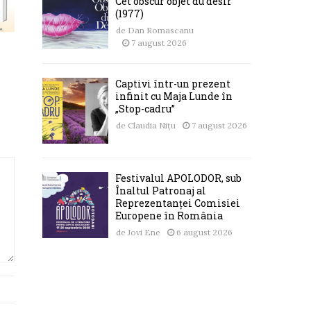
Cet obscur objet du désir
(1977)
de
Dan Romascanu
7 august 2026
Captivi într-un prezent
infinit cu Maja Lunde în
„Stop-cadru”
de
Claudia Nițu
7 august 2026
Festivalul APOLODOR, sub
Înaltul Patronaj al
Reprezentanței Comisiei
Europene în România
de
Jovi Ene
6 august 2026