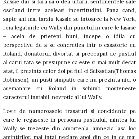
Kassie dar si fara sa o dea uitarii, sentimentele sale
osciland intre aceleasi incertitudini. Pana cand,
sapte ani mai tarziu Kassie se intoarce la New York,
reia legaturile cu Wally din punctul in care le lasase
– acela de prieteni buni, incepe o idila cu
perspective de a se concretiza intr-o casatorie cu
Roland, donatorul, divortat si preocupat de pustiul
al carui tata se presupune ca este si mai mult decat
atat, il prezinta celor doi pe fiul ei Sebastian(Thomas
Robinson), un pusti simpatic care nu prezinta nici o
asemanare cu Roland in schimb mosteneste
caracterul instabil, nevrotic al lui Wally.
Lovit de numeroasele trasaturi si concidente pe
care le regaseste in persoana pustiului, mintea lui
Wally se trezeste din amorteala, amnezia lasa loc
amintirilor, mai intai neclare apoi din ce in ce mai