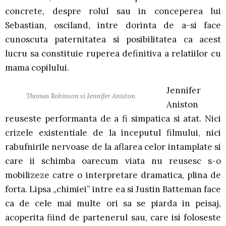
concrete, despre rolul sau in conceperea lui
Sebastian, osciland, intre dorinta de a-si face
cunoscuta paternitatea si posibilitatea ca acest
lucru sa constituie ruperea definitiva a relatiilor cu
mama copilului.
Jennifer
Thomas Robinson si Jennifer Aniston
Aniston
reuseste performanta de a fi simpatica si atat. Nici
crizele existentiale de la inceputul filmului, nici
rabufnirile nervoase de la aflarea celor intamplate si
care ii schimba oarecum viata nu reusesc s-o
mobilizeze catre o interpretare dramatica, plina de
forta. Lipsa „chimiei” intre ea si Justin Batteman face
ca de cele mai multe ori sa se piarda in peisaj,
acoperita fiind de partenerul sau, care isi foloseste