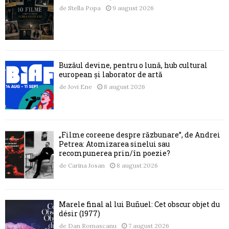
de
Stella Popa
9 august 2026
Buzăul devine, pentru o lună, hub cultural
european și laborator de artă
de
Jovi Ene
8 august 2026
„Filme coreene despre răzbunare”, de Andrei
Petrea: Atomizarea sinelui sau
recompunerea prin/în poezie?
de
Carina Josan
8 august 2026
Marele final al lui Buñuel: Cet obscur objet du
désir (1977)
de
Dan Romascanu
7 august 2026