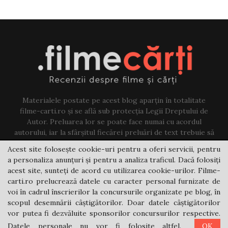
Materialele postate pe acest blog aparțin în totalitate
filme-carti.ro și se află sub protecția Legii Dreptului de
Autor. Preluarea lor se poate face numai cu acordul
autorului, iar la sfârșitul fiecărei preluări de text trebuie să
existe un link către acest blog.
Acest site folosește cookie-uri pentru a oferi servicii, pentru
a personaliza anunțuri și pentru a analiza traficul. Dacă folosiți
Contact us:
jovi@filme-carti.ro
acest site, sunteți de acord cu utilizarea cookie-urilor. Filme-
carti.ro prelucrează datele cu caracter personal furnizate de
voi în cadrul înscrierilor la concursurile organizate pe blog, în
scopul desemnării câștigătorilor. Doar datele câștigătorilor
vor putea fi dezvăluite sponsorilor concursurilor respective.
Datele personale nu vor fi folosite altfel.
OK