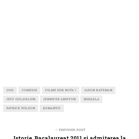
2010
COMEDIE
FILME SUB NOTA 7
JASON BATEMAN
JEFF GOLDBLUM
JENNIFER ANISTON
MIHAELA
PATRICK WILSON
ROMANTIC
PREVIOUS POST
Istorie. Bacalaureat 2011 si admiterea la