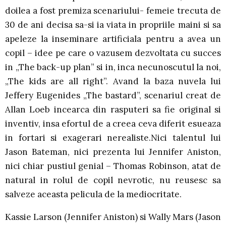
doilea a fost premiza scenariului- femeie trecuta de
30 de ani decisa sa-si ia viata in propriile maini si sa
apeleze la inseminare artificiala pentru a avea un
copil – idee pe care o vazusem dezvoltata cu succes
in „The back-up plan” si in, inca necunoscutul la noi,
„The kids are all right”. Avand la baza nuvela lui
Jeffery Eugenides „The bastard”, scenariul creat de
Allan Loeb incearca din rasputeri sa fie original si
inventiv, insa efortul de a creea ceva diferit esueaza
in fortari si exagerari nerealiste.Nici talentul lui
Jason Bateman, nici prezenta lui Jennifer Aniston,
nici chiar pustiul genial – Thomas Robinson, atat de
natural in rolul de copil nevrotic, nu reusesc sa
salveze aceasta pelicula de la mediocritate.
Kassie Larson (Jennifer Aniston) si Wally Mars (Jason