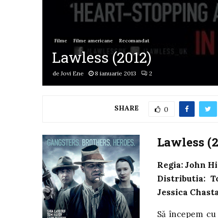
Filme
Filme americane
Recomandat
Lawless (2012)
de
Jovi Ene
8 ianuarie 2013
2
SHARE
0
Lawless (2
Regia: John Hi
Distributia: 
Jessica Chast
Să începem cu 