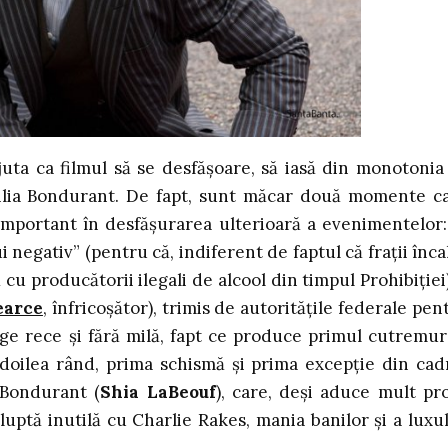
juta ca filmul să se desfășoare, să iasă din monotonia
milia Bondurant. De fapt, sunt măcar două momente c
important în desfășurarea ulterioară a evenimentelor:
 negativ” (pentru că, indiferent de faptul că frații înca
u producătorii ilegali de alcool din timpul Prohibiției)
earce
, înfricoșător), trimis de autoritățile federale pen
ânge rece și fără milă, fapt ce produce primul cutremur
l doilea rând, prima schismă și prima excepție din cad
 Bondurant (
Shia LaBeouf
), care, deși aduce mult pro
 luptă inutilă cu Charlie Rakes, mania banilor și a luxul