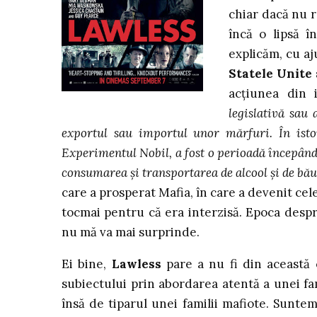
chiar dacă nu r
încă o lipsă î
explicăm, cu a
Statele Unite 
acțiunea din 
legislativă sau
exportul sau importul unor mărfuri. În ist
Experimentul Nobil, a fost o perioadă începând
consumarea și transportarea de alcool și de băut
care a prosperat Mafia, în care a devenit cel
tocmai pentru că era interzisă. Epoca despr
nu mă va mai surprinde.
Ei bine,
Lawless
pare a nu fi din această 
subiectului prin abordarea atentă a unei f
însă de tiparul unei familii mafiote. Sunte