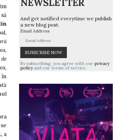
NEWSLETTER
rim
 să
And get notified everytime we publish
din
a new blog post.
Email Address
al,
ură
ea,
 de
By subscribing, you agree with our
privacy
ea,
policy
and our terms of service.
 în
ată
nul
pra
-se
,
a