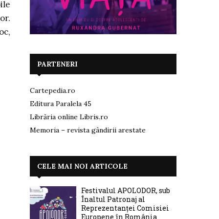
ile
or.
oc,
PARTENERI
Cartepedia.ro
Editura Paralela 45
Librăria online Libris.ro
Memoria – revista gândirii arestate
CELE MAI NOI ARTICOLE
Festivalul APOLODOR, sub
Înaltul Patronaj al
Reprezentanței Comisiei
Europene în România