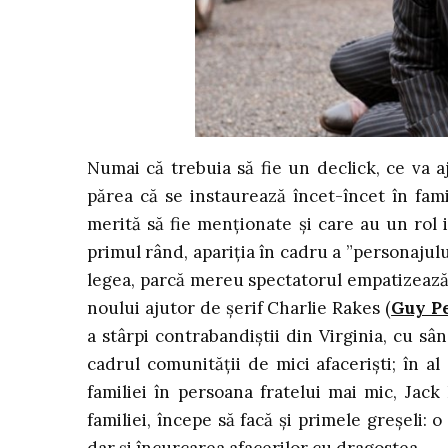
Numai că trebuia să fie un declick, ce va a
părea că se instaurează încet-încet în fa
merită să fie menționate și care au un rol 
primul rând, apariția în cadru a ”personajului
legea, parcă mereu spectatorul empatizează c
noului ajutor de șerif Charlie Rakes (
Guy P
a stârpi contrabandiștii din Virginia, cu s
cadrul comunității de mici afaceriști; în a
familiei în persoana fratelui mai mic, Jack
familiei, începe să facă și primele greșeli: o
dar și încurcarea afacerilor cu dragostea.