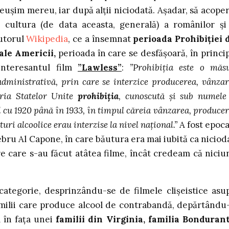
eușim mereu, iar după alții niciodată. Așadar, să acope
n cultura (de data aceasta, generală) a românilor și
jutorul
Wikipedia
, ce a însemnat
perioada Prohibiției 
ale Americii,
perioada în care se desfășoară, în princip
interesantul film
”Lawless”
:
”Prohibiția este o măs
 administrativă, prin care se interzice producerea, vânzar
oria Statelor Unite
prohibiția
, cunoscută și sub numele
 cu 1920 până în 1933, în timpul căreia vânzarea, producer
uri alcoolice erau interzise la nivel național.”
A fost epoca
ebru Al Capone, în care băutura era mai iubită ca niciod
e care s-au făcut atâtea filme, încât credeam că niciu
categorie, desprinzându-se de filmele clișeistice asu
amilii care produce alcool de contrabandă, depărtându
m în fața unei
familii din Virginia, familia Bondurant