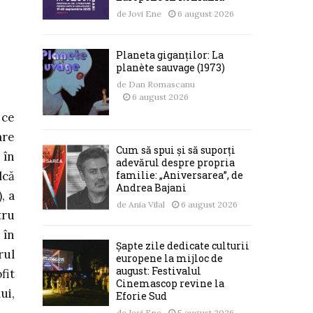
de
Jovi Ene
6 august 2026
Planeta giganților: La
planète sauvage (1973)
de
Dan Romascanu
6 august 2026
 ce
are
Cum să spui și să suporți
 în
adevărul despre propria
lcă
familie: „Aniversarea”, de
Andrea Bajani
, a
de
Ania Vilal
6 august 2026
tru
 în
Șapte zile dedicate culturii
rul
europene la mijloc de
august: Festivalul
fit
Cinemascop revine la
ui,
Eforie Sud
de
Jovi Ene
5 august 2026