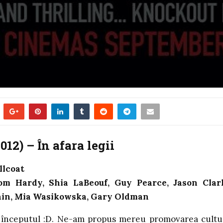
012) – În afara legii
llcoat
Tom Hardy, Shia LaBeouf, Guy Pearce, Jason Clar
ain, Mia Wasikowska, Gary Oldman
începutul :D. Ne-am propus mereu promovarea cultur