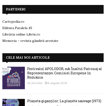
PARTENERI
Cartepedia.ro
Editura Paralela 45
Librăria online Libris.ro
Memoria – revista gândirii arestate
CELE MAI NOI ARTICOLE
Festivalul APOLODOR, sub Înaltul Patronaj al
Reprezentanței Comisiei Europene în
România
de
Jovi Ene
6 august 2026
Planeta giganților: La planète sauvage (1973)