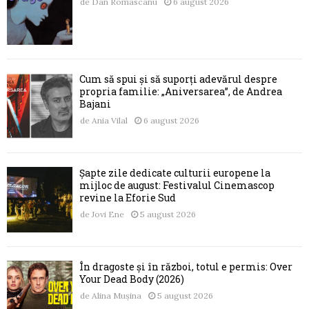
de
Dan Romascanu
6 august 2026
Cum să spui și să suporți adevărul despre
propria familie: „Aniversarea”, de Andrea
Bajani
de
Ania Vilal
6 august 2026
Șapte zile dedicate culturii europene la
mijloc de august: Festivalul Cinemascop
revine la Eforie Sud
de
Jovi Ene
5 august 2026
În dragoste și în război, totul e permis: Over
Your Dead Body (2026)
de
Alina Mușina
5 august 2026