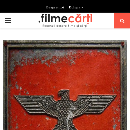
Despre noi
Echipa
PRIMARY
MENU