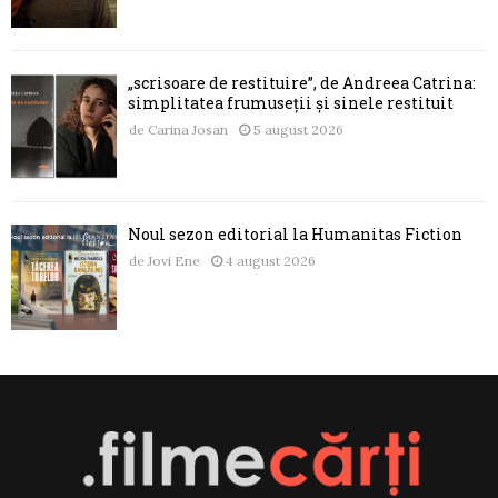
„scrisoare de restituire”, de Andreea Catrina:
simplitatea frumuseții și sinele restituit
de
Carina Josan
5 august 2026
Noul sezon editorial la Humanitas Fiction
de
Jovi Ene
4 august 2026