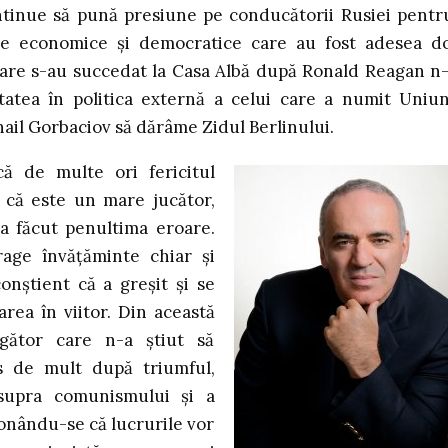
ontinue să pună presiune pe conducătorii Rusiei pentr
me economice și democratice care au fost adesea d
care s-au succedat la Casa Albă după Ronald Reagan n
itatea în politica externă a celui care a numit Uniu
ihail Gorbaciov să dărâme Zidul Berlinului.
ă de multe ori fericitul
 că este un mare jucător,
 a făcut penultima eroare.
rage învățăminte chiar și
conștient că a greșit și se
rea în viitor. Din această
ngător care n-a știut să
s de mult după triumful,
asupra comunismului și a
ionându-se că lucrurile vor