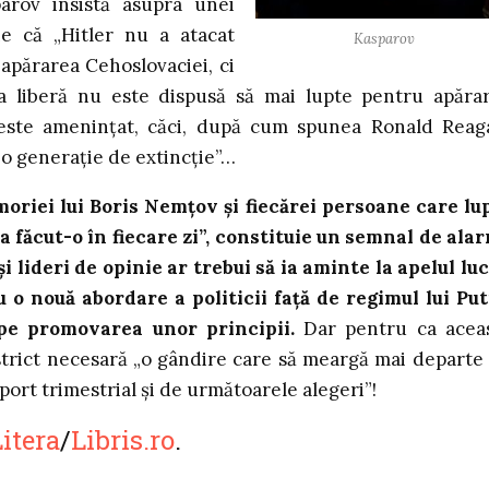
arov insistă asupra unei
ne că „Hitler nu a atacat
Kasparov
n apărarea Cehoslovaciei, ci
a liberă nu este dispusă să mai lupte pentru apăra
eia este amenințat, căci, după cum spunea Ronald Reag
 o generație de extincție”…
oriei lui Boris Nemțov și fiecărei persoane care lu
a făcut-o în fiecare zi”, constituie un semnal de ala
i lideri de opinie ar trebui să ia aminte la apelul luc
 o nouă abordare a politicii față de regimul lui Put
pe promovarea unor principii.
Dar pentru ca acea
 strict necesară „o gândire care să meargă mai departe
ort trimestrial și de următoarele alegeri”!
itera
/
Libris.ro
.