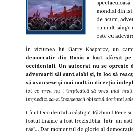
spectaculoasă
mondial din ist
de acum, adver
cu mult sânge r
este cu adevăr
În viziunea lui Garry Kasparov, un cam
democratic din Rusia a luat sfârșit pe f
occidentali. Un autocrat nu se oprește d
adversarii săi sunt slabi și, în loc să rea
să avanseze și mai mult în direcția îndepl
tot ce vrea nu-l împiedică să vrea mai mult,
împiedici să-și însușească obiectul dorinței sal
Când Occidentul a câștigat Războiul Rece și 
fostul inamic a fost irezistibilă. Într-un ast
râs”… Dar momentul de glorie al democrației ș