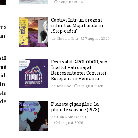
7 august 2026
Captivi într-un prezent
infinit cu Maja Lunde în
rea
„Stop-cadru”
an,
de
Claudia Nițu
7 august 2026
ptă
Festivalul APOLODOR, sub
rmă
Înaltul Patronaj al
Reprezentanței Comisiei
id,
Europene în România
in,
de
Jovi Ene
6 august 2026
stă
 de
Planeta giganților: La
planète sauvage (1973)
de
Dan Romascanu
6 august 2026