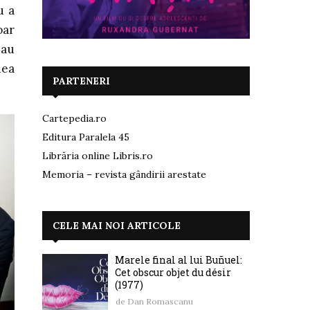
u a
oar
-au
nea
PARTENERI
Cartepedia.ro
Editura Paralela 45
Librăria online Libris.ro
Memoria – revista gândirii arestate
CELE MAI NOI ARTICOLE
Marele final al lui Buñuel:
Cet obscur objet du désir
(1977)
de
Dan Romascanu