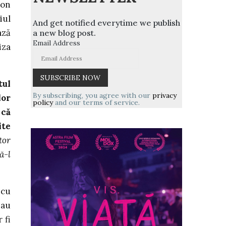
ion
iul
And get notified everytime we publish
ază
a new blog post.
Email Address
iza
tul
By subscribing, you agree with our
privacy
lor
policy
and our terms of service.
 că
ite
tor
ă-l
 cu
 au
 fi