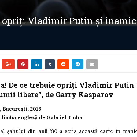
 opriți Vladimir Putin și inamici
a! De ce trebuie opriți Vladimir Putin 
umii libere”, de Garry Kasparov
, București, 2016
 limba engleză de Gabriel Tudor
l al șahului din anii ’80 a scris această carte în mani