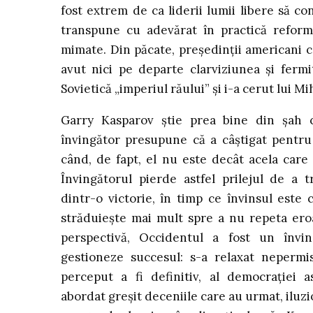
fost extrem de
ca liderii lumii libere să c
transpune cu adevărat în practică refor
mimate. Din păcate, președinții americani 
avut nici pe departe clarviziunea și ferm
Sovietică „imperiul răului” și i-a cerut lui M
Garry Kasparov știe prea bine din șah c
învingător presupune că a câștigat pentru
când, de fapt, el nu este decât acela care
Învingătorul pierde astfel prilejul de a t
dintr-o victorie, în timp ce învinsul este 
străduiește mai mult spre a nu repeta eroa
perspectivă, Occidentul a fost un învi
gestioneze succesul: s-a relaxat nepermi
perceput a fi definitiv, al democrației 
abordat greșit deceniile care au urmat, iluz