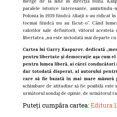
merge de la sine în direcția bună. Kasp
paralele istorice interesante, amintindu-
Polonia în 1939 fiindcă Aliații s-au ridicat î
tocmai fiindcă nu au făcut-o”. Când lume
valorilor sale definitorii, viitorul acest
libertatea „nu este niciodată mai departe cu
Cartea lui Garry Kasparov, dedicată „mem
pentru libertate și democrație așa cum el 
pentru lumea liberă, ai cărei conducători ș
dar totodată disperat, al autorului pentru
care să fie bazată în mai mare măsură 
schimbare de atitudine să fie posibilă este
următorul sondaj de opinie, de următorul rap
Puteți cumpăra cartea:
Editura L