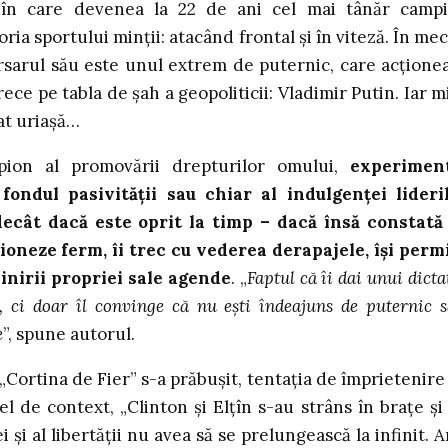
 în care devenea la 22 de ani cel mai tânăr camp
oria sportului minții: atacând frontal și în viteză. În mec
sarul său este unul extrem de puternic, care acțione
ece pe tabla de șah a geopoliticii: Vladimir Putin. Iar m
at uriașă…
pion al promovării drepturilor omului,
experimen
ondul pasivității sau chiar al indulgenței lideri
ecât dacă este oprit la timp – dacă însă constată
cționeze ferm, îi trec cu vederea derapajele, își perm
inirii propriei sale agende
. „
Faptul că îi dai unui dicta
 ci doar îl convinge că nu ești îndeajuns de puternic s
e
”, spune autorul.
„Cortina de Fier” s-a prăbușit, tentația de împrietenire
fel de context, „Clinton și Elțîn s-au strâns în brațe și
i al libertății nu avea să se prelungească la infinit. Ar