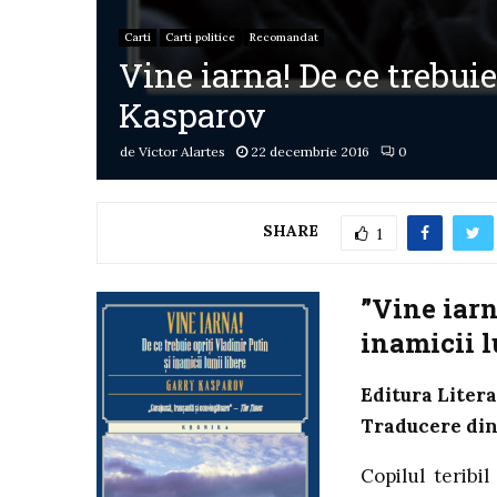
Carti
Carti politice
Recomandat
Vine iarna! De ce trebuie
Kasparov
de
Victor Alartes
22 decembrie 2016
0
SHARE
1
”Vine iarn
inamicii l
Editura Litera
Traducere din
Copilul teribi