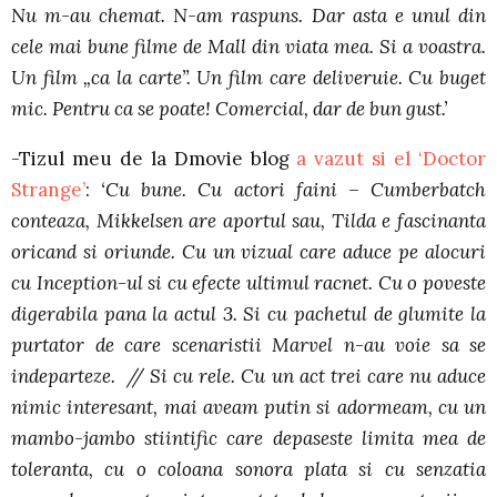
Nu m-au chemat. N-am raspuns. Dar asta e unul din
cele mai bune filme de Mall din viata mea. Si a voastra.
Un film „ca la carte”. Un film care deliveruie. Cu buget
mic. Pentru ca se poate! Comercial, dar de bun gust.’
-Tizul meu de la Dmovie blog
a vazut si el ‘Doctor
Strange’
:
‘Cu bune. Cu actori faini – Cumberbatch
conteaza, Mikkelsen are aportul sau, Tilda e fascinanta
oricand si oriunde. Cu un vizual care aduce pe alocuri
cu Inception-ul si cu efecte ultimul racnet. Cu o poveste
digerabila pana la actul 3. Si cu pachetul de glumite la
purtator de care scenaristii Marvel n-au voie sa se
indeparteze. // Si cu rele. Cu un act trei care nu aduce
nimic interesant, mai aveam putin si adormeam, cu un
mambo-jambo stiintific care depaseste limita mea de
toleranta, cu o coloana sonora plata si cu senzatia