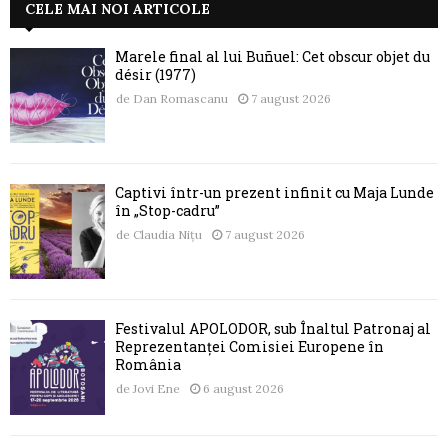
CELE MAI NOI ARTICOLE
Marele final al lui Buñuel: Cet obscur objet du
désir (1977)
de
Dan Romascanu
7 august 2026
Captivi într-un prezent infinit cu Maja Lunde
în „Stop-cadru”
de
Claudia Nițu
7 august 2026
Festivalul APOLODOR, sub Înaltul Patronaj al
Reprezentanței Comisiei Europene în
România
de
Jovi Ene
6 august 2026