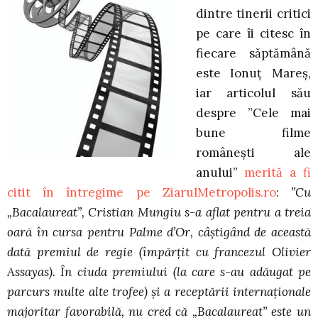
dintre tinerii critici
pe care îi citesc în
fiecare săptămână
este Ionuț Mareș,
iar articolul său
despre ”Cele mai
bune filme
românești ale
anului”
merită a fi
citit în întregime pe ZiarulMetropolis.ro
:
”Cu
„Bacalaureat”, Cristian Mungiu s-a aflat pentru a treia
oară în cursa pentru Palme d’Or, câştigând de această
dată premiul de regie (împărţit cu francezul Olivier
Assayas). În ciuda premiului (la care s-au adăugat pe
parcurs multe alte trofee) şi a receptării internaţionale
majoritar favorabilă, nu cred că „Bacalaureat” este un