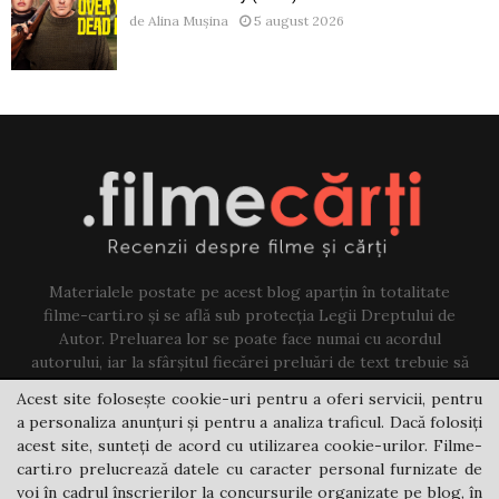
de
Alina Mușina
5 august 2026
Materialele postate pe acest blog aparțin în totalitate
filme-carti.ro și se află sub protecția Legii Dreptului de
Autor. Preluarea lor se poate face numai cu acordul
autorului, iar la sfârșitul fiecărei preluări de text trebuie să
existe un link către acest blog.
Acest site folosește cookie-uri pentru a oferi servicii, pentru
a personaliza anunțuri și pentru a analiza traficul. Dacă folosiți
Contact us:
jovi@filme-carti.ro
acest site, sunteți de acord cu utilizarea cookie-urilor. Filme-
carti.ro prelucrează datele cu caracter personal furnizate de
voi în cadrul înscrierilor la concursurile organizate pe blog, în