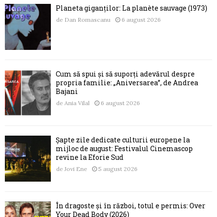
Planeta giganților: La planète sauvage (1973)
de
Dan Romascanu
6 august 2026
Cum să spui și să suporți adevărul despre
propria familie: „Aniversarea”, de Andrea
Bajani
de
Ania Vilal
6 august 2026
Șapte zile dedicate culturii europene la
mijloc de august: Festivalul Cinemascop
revine la Eforie Sud
de
Jovi Ene
5 august 2026
În dragoste și în război, totul e permis: Over
Your Dead Body (2026)