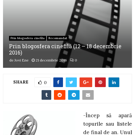
Prin blogosfera cinefila
Recomandat
Prin blogosfera cinefilă (12 – 18 decembrie
2016)
de
Jovi Ene
21 decembrie 2016
0
SHARE
0
-Încep să apară
topurile sau listele
de final de an. Unul