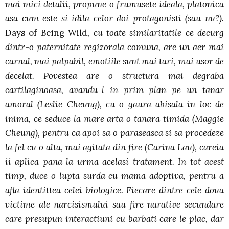
mai mici detalii, propune o frumusete ideala, platonica
asa cum este si idila celor doi protagonisti (sau nu?).
Days of Being Wild
, cu toate similaritatile ce decurg
dintr-o paternitate regizorala comuna, are un aer mai
carnal, mai palpabil, emotiile sunt mai tari, mai usor de
decelat. Povestea are o structura mai degraba
cartilaginoasa, avandu-l in prim plan pe un tanar
amoral (Leslie Cheung), cu o gaura abisala in loc de
inima, ce seduce la mare arta o tanara timida (Maggie
Cheung), pentru ca apoi sa o paraseasca si sa procedeze
la fel cu o alta, mai agitata din fire (Carina Lau), careia
ii aplica pana la urma acelasi tratament. In tot acest
timp, duce o lupta surda cu mama adoptiva, pentru a
afla identittea celei biologice. Fiecare dintre cele doua
victime ale narcisismului sau fire narative secundare
care presupun interactiuni cu barbati care le plac, dar