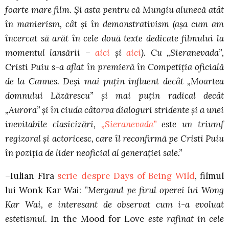
foarte mare film. Şi asta pentru că Mungiu alunecă atât
în manierism, cât şi în demonstrativism (aşa cum am
încercat să arăt în cele două texte dedicate filmului la
momentul lansării –
aici
şi
aici
). Cu „Sieranevada”,
Cristi Puiu s-a aflat în premieră în Competiţia oficială
de la Cannes. Deşi mai puţin influent decât „Moartea
domnului Lăzărescu” şi mai puţin radical decât
„Aurora” şi în ciuda câtorva dialoguri stridente şi a unei
inevitabile clasicizări,
„Sieranevada”
este un triumf
regizoral şi actoricesc, care îl reconfirmă pe Cristi Puiu
în poziţia de lider neoficial al generaţiei sale.”
–
Iulian Fira
scrie despre Days of Being Wild
, filmul
lui Wonk Kar Wai: ”
Mergand pe firul operei lui Wong
Kar Wai, e interesant de observat cum i-a evoluat
estetismul.
In the Mood for Love
este rafinat in cele