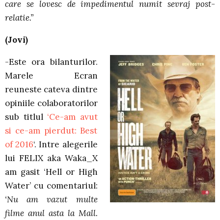
care se lovesc de impedimentul numit sevraj post-
relatie.”
(Jovi)
-Este ora bilanturilor.
Marele Ecran
reuneste cateva dintre
opiniile colaboratorilor
sub titlul
‘Ce-am avut
si ce-am pierdut: Best
of 2016
‘. Intre alegerile
lui FELIX aka Waka_X
am gasit ‘Hell or High
Water’ cu comentariul:
‘Nu am vazut multe
filme anul asta la Mall.