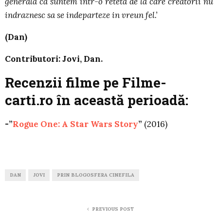
generala ca suntem intr-o reteta de la care creatorii nu
indraznesc sa se indeparteze in vreun fel.’
(Dan)
Contributori: Jovi, Dan.
Recenzii filme pe Filme-
carti.ro în această perioadă:
-”
Rogue One: A Star Wars Story
”
(2016)
DAN
JOVI
PRIN BLOGOSFERA CINEFILA
PREVIOUS POST