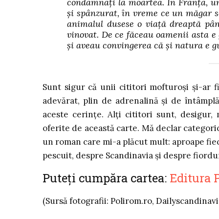
condamnați la moartea. În Franța, un
și spânzurat, în vreme ce un măgar 
animalul dusese o viață dreaptă pân
vinovat. De ce făceau oamenii asta e 
și aveau convingerea că și natura e g
Sunt sigur că unii cititori mofturoși și-ar
adevărat, plin de adrenalină și de întâmplă
aceste cerințe. Alți cititori sunt, desigur
oferite de această carte. Mă declar categoric
un roman care mi-a plăcut mult: aproape fiec
pescuit, despre Scandinavia și despre fiordu
Puteți cumpăra cartea:
Editura 
(Sursă fotografii: Polirom.ro, Dailyscandinav