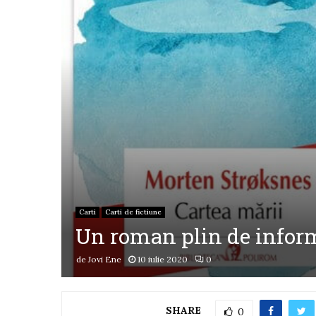
Carti
Carti de fictiune
Un roman plin de inform
de
Jovi Ene
10 iulie 2020
0
SHARE
0