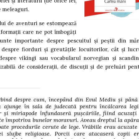
iei și literaturii (de orice fel,
e meleaguri.
ui de aventuri se estompează
informații care ne pot îmbogăți
nunte importante despre pescuitul și peștii din măr
despre fiorduri și greutățile locuitorilor, cât și lucr
spre vikingi sau vocabularul norvegian și scandin
izabilă de considerații, de discuții și de preluări pen
rbind despre cum, începând din Evul Mediu și până
u ajunge în sala de judecată pentru încălcarea legi
ar și miriapode înfundaseră pușcăriile, fiind acuzați
ate împotriva bunelor moravuri. Aveau dreptul la apăra
oate procedurile cerute de lege. Vrăbiile erau acuzate
i slujbe religioase. Porcii care atacaseră copii e