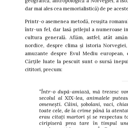
geografică, antropologică a Norvegiei, a istor
dar mai ales cea memorialistică) de pe acest
Printr-o asemenea metodă, reușita romanul
într-un fel, dar lasă prilejul a numeroase 
cultura generală. Aflăm, astfel, atât amă
nordice, despre clima și istoria Norvegiei, 
amuzante despre Evul Mediu european, de
Cărțile luate la pescuit sunt o sursă inepu
cititori, precum:
”Într-o după-amiază, mă trezesc vo
secolul al XIX-lea, animalele putea
omenești. Câini, șobolani, vaci, chi
toate cele, de la crime până la atent
erau citați martori și se respectau t
ciripiseră prea tare în timpul une