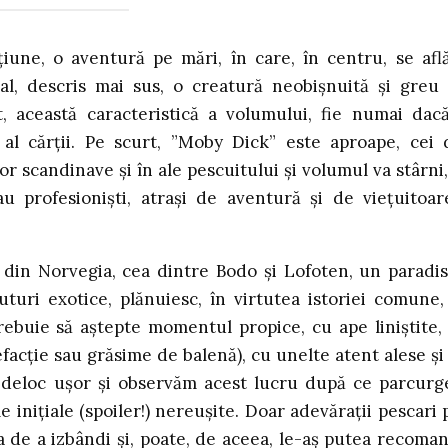
une, o aventură pe mări, în care, în centru, se afl
al, descris mai sus, o creatură neobișnuită și greu
, această caracteristică a volumului, fie numai dacă
 al cărții. Pe scurt, ”Moby Dick” este aproape, cei 
r scandinave și în ale pescuitului și volumul va stârni,
u profesioniști, atrași de aventură și de viețuitoar
e din Norvegia, cea dintre Bodo și Lofoten, un paradis
uturi exotice, plănuiesc, în virtutea istoriei comune,
ebuie să aștepte momentul propice, cu ape liniștite,
acție sau grăsime de balenă), cu unelte atent alese și
, deloc ușor și observăm acest lucru după ce parcur
e inițiale (spoiler!) nereușite. Doar adevărații pescari 
a de a izbândi și, poate, de aceea, le-aș putea recoma