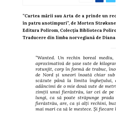
”Cartea mării sau Arta de a prinde un re
în patru anotimpuri”, de Morten Strøksne
Editura Polirom, Colecția Biblioteca Poliro
Traducere din limba norvegiană de Diana
”Wanted. Un rechin boreal mediu, 
aproximativă de șase sute de kilogra
rotunjit, corp în formă de trabuc, îno
de Nord și uneori înoată chiar sub 
scăzute până la limita înghețului,
adâncimi de o mie două sute de metri
zimții unui fierăstrău, iar cei de pe
lungi, ca să poate străpunge prada 
fierăstrău, are, ca și alți rechini, bu
mai mari ca să le mestece. Și fiecare 