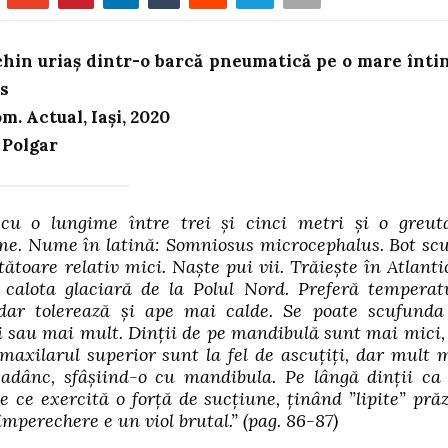
chin uriaș dintr-o barcă pneumatică pe o mare înti
s
m. Actual, Iași, 2020
 Polgar
cu o lungime între trei și cinci metri și o greut
me. Nume în latină: Somniosus microcephalus. Bot scu
tătoare relativ mici. Naște pui vii. Trăiește în Atlanti
calota glaciară de la Polul Nord. Preferă temperat
 dar tolerează și ape mai calde. Se poate scufunda
 sau mai mult. Dinții de pe mandibulă sunt mai mici,
 maxilarul superior sunt la fel de ascuțiți, dar mult 
adânc, sfâșiind-o cu mandibula. Pe lângă dinții ca
ze ce exercită o forță de sucțiune, ținând ”lipite” prăz
împerechere e un viol brutal.”
(pag. 86-87)