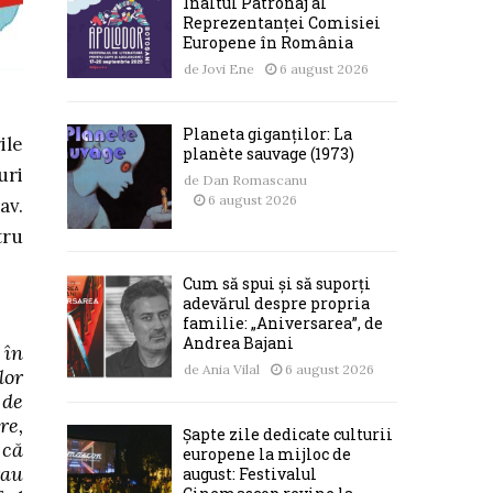
Înaltul Patronaj al
Reprezentanței Comisiei
Europene în România
de
Jovi Ene
6 august 2026
Planeta giganților: La
ile
planète sauvage (1973)
uri
de
Dan Romascanu
6 august 2026
av.
tru
Cum să spui și să suporți
adevărul despre propria
familie: „Aniversarea”, de
Andrea Bajani
 în
de
Ania Vilal
6 august 2026
lor
 de
re,
Șapte zile dedicate culturii
 că
europene la mijloc de
rau
august: Festivalul