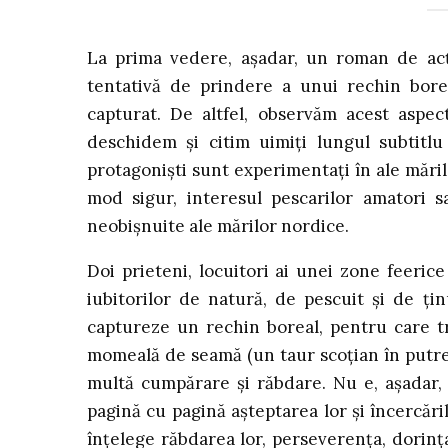
La prima vedere, așadar, un roman de acți
tentativă de prindere a unui rechin bore
capturat. De altfel, observăm acest aspect
deschidem și citim uimiți lungul subtitlu
protagoniști sunt experimentați în ale mărilo
mod sigur, interesul pescarilor amatori sa
neobișnuite ale mărilor nordice.
Doi prieteni, locuitori ai unei zone feeric
iubitorilor de natură, de pescuit și de țin
captureze un rechin boreal, pentru care tr
momeală de seamă (un taur scoțian în putref
multă cumpărare și răbdare. Nu e, așadar
pagină cu pagină așteptarea lor și încercăril
înțelege răbdarea lor, perseverența, dorinț