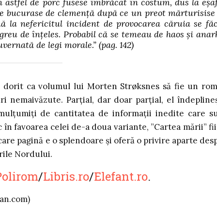
 astfel de porc fusese îmbrăcat în costum, dus la eșa
se bucurase de clemență după ce un preot mărturisise
ă la nefericitul incident de provocarea căruia se fă
greu de înțeles. Probabil că se temeau de haos și anar
uvernată de legi morale.”
(pag. 142)
 fi dorit ca volumul lui Morten Strøksnes să fie un ro
ri nemaivăzute. Parțial, dar doar parțial, el îndepline
, mulțumiți de cantitatea de informații inedite care s
 în favoarea celei de-a doua variante, ”Cartea mării” fi
are pagină e o splendoare și oferă o privire aparte des
rile Nordului.
Polirom
/
Libris.ro
/
Elefant.ro
.
ian.com)