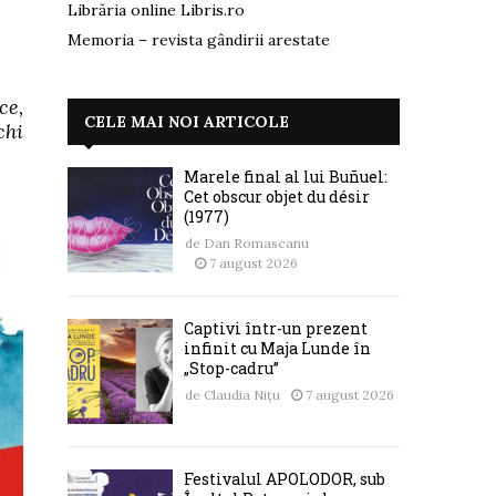
Librăria online Libris.ro
Memoria – revista gândirii arestate
ce,
CELE MAI NOI ARTICOLE
chi
Marele final al lui Buñuel:
Cet obscur objet du désir
(1977)
de
Dan Romascanu
7 august 2026
Captivi într-un prezent
infinit cu Maja Lunde în
„Stop-cadru”
de
Claudia Nițu
7 august 2026
Festivalul APOLODOR, sub