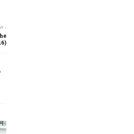
ST
The
6)
a