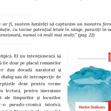
e-ar fi, suntem hotărâți să capturăm un monstru fero
uție, cu toxine potențial letale în sânge, paraziți în o
imensionată, numai că mult mai mulți.”
(pag. 22)
ipică. El nu intenționează să
ă fie doar pe placul romanelor
re dau dovadă naratorul și
dialog sau de introspecție de
eptările dese pentru vreme
ru lectură, pentru imersiune
 ale timpurilor și locurilor.
-o pseudo-cronică istorică,