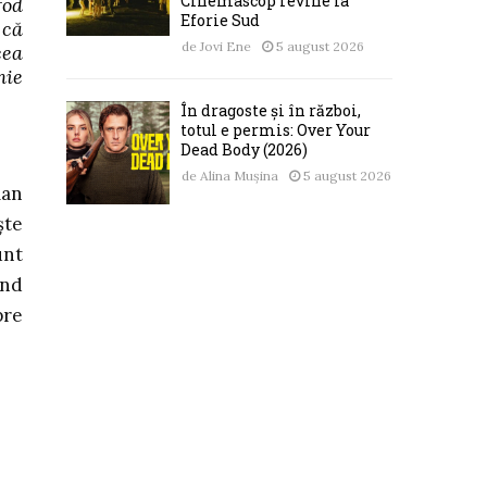
Cinemascop revine la
fod
Eforie Sud
 că
de
Jovi Ene
5 august 2026
cea
hie
În dragoste și în război,
totul e permis: Over Your
Dead Body (2026)
de
Alina Mușina
5 august 2026
man
ște
unt
ind
pre