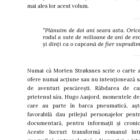
mai ales lor acest volum.
”Plănuim de doi ani seara asta. Oric
rodul a sute de milioane de ani de evol
și dinți ca o capcană de fier suprad
Numai că Morten Strøksnes scrie o carte at
ofere numai acțiune sau nu intenționează s
de aventuri pescărești. Răbdarea de ca
prietenul său, Hugo Aasjord, momentele de 
care au parte în barca pneumatică, așt
favorabilă dau prilejul personajelor pent
documentară, pentru informații și cronici
Aceste lucruri transformă romanul într