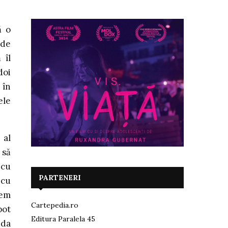
ă o
 de
 îl
doi
 în
ele
 al
 să
 cu
PARTENERI
 cu
gem
Cartepedia.ro
pot
Editura Paralela 45
nda