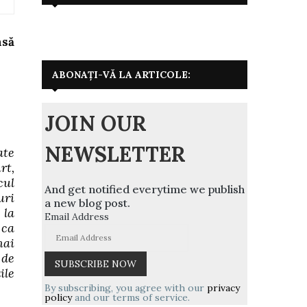
nsă
ABONAȚI-VĂ LA ARTICOLE:
JOIN OUR
NEWSLETTER
ate
rt,
cul
And get notified everytime we publish
uri
a new blog post.
 la
Email Address
 ca
mai
 de
ile
By subscribing, you agree with our
privacy
policy
and our terms of service.