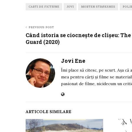
CARTI DE FICTIUNE
JOVI
MORTEN STRØKSNES
POLI
PREVIOUS POST
Când istoria se ciocnește de clișeu: The
Guard (2020)
Jovi Ene
Îmi place să citesc, pe scurt. Așa că
mea pentru cărți și filme se material
pasionat de filme, nicidecum un criti
ARTICOLE SIMILARE