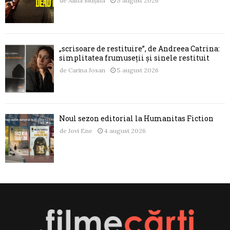
de
Alina Mușina
5 august 2026
„scrisoare de restituire”, de Andreea Catrina:
simplitatea frumuseții și sinele restituit
de
Carina Josan
5 august 2026
Noul sezon editorial la Humanitas Fiction
de
Jovi Ene
4 august 2026