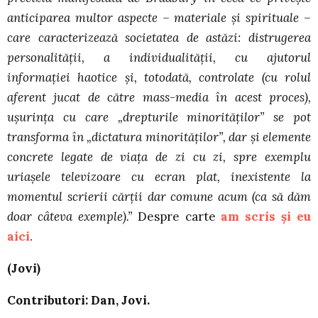
anticiparea multor aspecte – materiale şi spirituale –
care caracterizează societatea de astăzi: distrugerea
personalităţii, a individualităţii, cu ajutorul
informaţiei haotice şi, totodată, controlate (cu rolul
aferent jucat de către mass-media în acest proces),
uşurinţa cu care „drepturile minorităţilor” se pot
transforma în „dictatura minorităţilor”, dar şi elemente
concrete legate de viaţa de zi cu zi, spre exemplu
uriaşele televizoare cu ecran plat, inexistente la
momentul scrierii cărţii dar comune acum (ca să dăm
doar câteva exemple).”
Despre carte
am scris și eu
aici
.
(Jovi)
Contributori: Dan, Jovi.