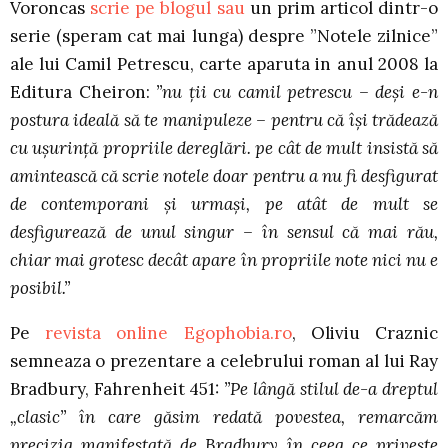
Voroncas
scrie pe blogul sau
un prim articol dintr-o
serie (speram cat mai lunga) despre ”Notele zilnice”
ale lui Camil Petrescu, carte aparuta in anul 2008 la
Editura Cheiron:
”nu ții cu camil petrescu – deși e-n
postura ideală să te manipuleze – pentru că își trădează
cu ușurință propriile dereglări. pe cât de mult insistă să
amintească că scrie notele doar pentru a nu fi desfigurat
de contemporani și urmași, pe atât de mult se
desfigurează de unul singur – în sensul că mai rău,
chiar mai grotesc decât apare în propriile note nici nu e
posibil.”
Pe
revista online Egophobia.ro
, Oliviu Craznic
semneaza o prezentare a celebrului roman al lui Ray
Bradbury, Fahrenheit 451:
”Pe lângă stilul de-a dreptul
„clasic” în care găsim redată povestea, remarcăm
precizia manifestată de Bradbury în ceea ce priveşte