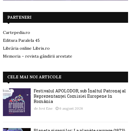
PARTENERI
Cartepedia.ro
Editura Paralela 45
Librăria online Libris.ro
Memoria – revista gândirii arestate
CELE MAI NOI ARTICOLE
Festivalul APOLODOR, sub Înaltul Patronaj al
Reprezentanței Comisiei Europene în
România
de
Jovi Ene
6 august 2026
Planeta giganților: La planète sauvage (1973)