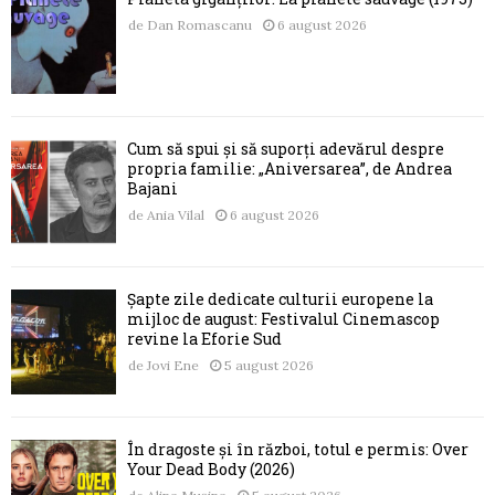
de
Dan Romascanu
6 august 2026
Cum să spui și să suporți adevărul despre
propria familie: „Aniversarea”, de Andrea
Bajani
de
Ania Vilal
6 august 2026
Șapte zile dedicate culturii europene la
mijloc de august: Festivalul Cinemascop
revine la Eforie Sud
de
Jovi Ene
5 august 2026
În dragoste și în război, totul e permis: Over
Your Dead Body (2026)