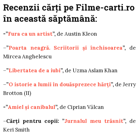
Recenzii cărţi pe Filme-carti.ro
în această săptămână:
-”
Fura ca un artist
”,
de Austin Kleon
–
”
Poarta neagră. Scriitorii și închisoarea
”,
de
Mircea Anghelescu
–
”
Libertatea de a iubi
”,
de Uzma Aslam Khan
–
”
O istorie a lumii în douăsprezece hărți
”,
de Jerry
Brotton (II)
-”
Amiel și canibalul
”,
de Ciprian Vălcan
–
Cărți pentru copii: ”
Jurnalul meu trăsnit
”,
de
Keri Smith