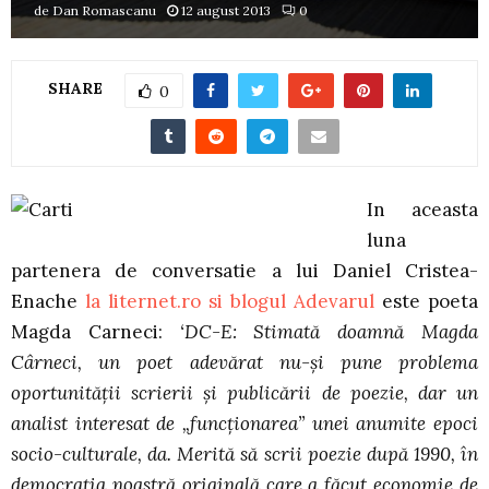
de
Dan Romascanu
12 august 2013
0
SHARE
0
In aceasta
luna
partenera de conversatie a lui Daniel Cristea-
Enache
la liternet.ro si blogul Adevarul
este poeta
Magda Carneci:
‘DC-E: Stimată doamnă Magda
Cârneci, un poet adevărat nu-şi pune problema
oportunităţii scrierii şi publicării de poezie, dar un
analist interesat de „funcţionarea” unei anumite epoci
socio-culturale, da. Merită să scrii poezie după 1990, în
democraţia noastră originală care a făcut economie de