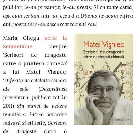
felul lor, le-au presimţit, le-au prezis. Şi cu toate astea,
aşa cum scriam într-un eseu din Dilema de acum cîţiva
ani, poeţii nu s-au descurcat tocmai rău.’
Maria Ghegu
scrie la
SemneBune
despre
‘Scrisori de dragoste
catre o printesa chineza’
a lui Matei Visniec:
‘Diferită de celelalte scrieri
ale sale (Dezordinea
preventivă, publicat tot în
2011) din punct de vedere
tematic şi într-o oarecare
măsură şi stilistic, Scrisori
de dragoste către o