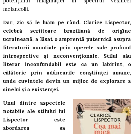
potențialul imaginației în spectrul veșnicei
melancolii.
Dar, zic să le luăm pe rând. Clarice Lispector,
celebră scriitoare braziliană de origine
ucraineană, a lăsat o amprentă puternică asupra
literaturii mondiale prin operele sale profund
introspective și neconvenționale. Stilul său
literar inconfundabil este ca un labirint, o
călătorie prin adâncurile conștiinței umane,
unde cuvintele devin un mijloc de explorare a
sinelui și a existenței.
Unul dintre aspectele
notabile ale stilului lui
Lispector este
abordarea sa