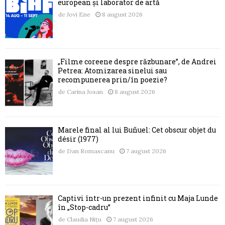
european și laborator de artă
de
Jovi Ene
8 august 2026
„Filme coreene despre răzbunare”, de Andrei
Petrea: Atomizarea sinelui sau
recompunerea prin/în poezie?
de
Carina Josan
8 august 2026
Marele final al lui Buñuel: Cet obscur objet du
désir (1977)
de
Dan Romascanu
7 august 2026
Captivi într-un prezent infinit cu Maja Lunde
în „Stop-cadru”
de
Claudia Nițu
7 august 2026