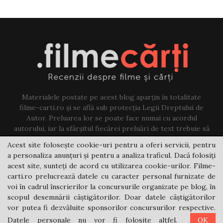
Materialele postate pe acest blog aparțin în totalitate
filme-carti.ro și se află sub protecția Legii Dreptului de
Autor. Preluarea lor se poate face numai cu acordul
autorului, iar la sfârșitul fiecărei preluări de text trebuie să
existe un link către acest blog.
Acest site folosește cookie-uri pentru a oferi servicii, pentru
a personaliza anunțuri și pentru a analiza traficul. Dacă folosiți
Contact us:
jovi@filme-carti.ro
acest site, sunteți de acord cu utilizarea cookie-urilor. Filme-
carti.ro prelucrează datele cu caracter personal furnizate de
voi în cadrul înscrierilor la concursurile organizate pe blog, în
scopul desemnării câștigătorilor. Doar datele câștigătorilor
vor putea fi dezvăluite sponsorilor concursurilor respective.
Datele personale nu vor fi folosite altfel.
OK