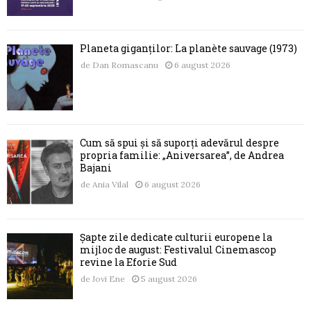
Planeta giganților: La planète sauvage (1973)
de
Dan Romascanu
6 august 2026
Cum să spui și să suporți adevărul despre
propria familie: „Aniversarea”, de Andrea
Bajani
de
Ania Vilal
6 august 2026
Șapte zile dedicate culturii europene la
mijloc de august: Festivalul Cinemascop
revine la Eforie Sud
de
Jovi Ene
5 august 2026