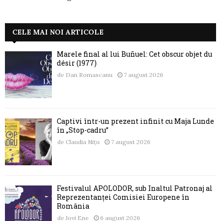
CELE MAI NOI ARTICOLE
Marele final al lui Buñuel: Cet obscur objet du
désir (1977)
de
Dan Romascanu
7 august 2026
Captivi într-un prezent infinit cu Maja Lunde
în „Stop-cadru”
de
Claudia Nițu
7 august 2026
Festivalul APOLODOR, sub Înaltul Patronaj al
Reprezentanței Comisiei Europene în
România
de
Jovi Ene
6 august 2026