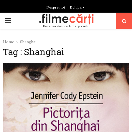
Despre noi
Echipa
PRIMARY
MENU
Home
Shanghai
Tag : Shanghai