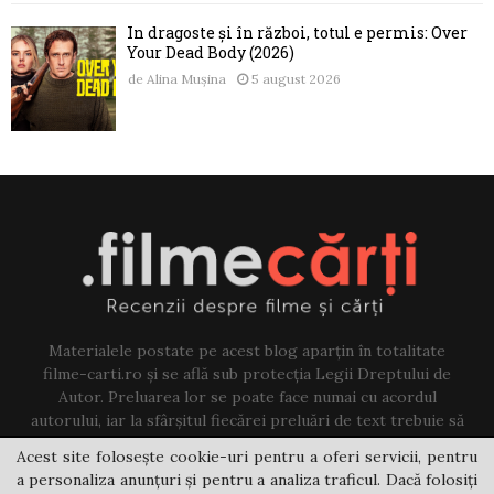
În dragoste și în război, totul e permis: Over
Your Dead Body (2026)
de
Alina Mușina
5 august 2026
Materialele postate pe acest blog aparțin în totalitate
filme-carti.ro și se află sub protecția Legii Dreptului de
Autor. Preluarea lor se poate face numai cu acordul
autorului, iar la sfârșitul fiecărei preluări de text trebuie să
existe un link către acest blog.
Acest site folosește cookie-uri pentru a oferi servicii, pentru
a personaliza anunțuri și pentru a analiza traficul. Dacă folosiți
Contact us:
jovi@filme-carti.ro