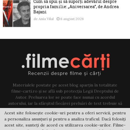
Cum să spui și să suporți adevărul despre
propria familie: „Aniversarea”, de Andrea
Bajani
de
Ania Vilal
6 august 2026
Materialele postate pe acest blog aparțin în totalitate
filme-carti.ro și se află sub protecția Legii Dreptului de
Autor. Preluarea lor se poate face numai cu acordul
autorului, iar la sfârșitul fiecărei preluări de text trebuie să
existe un link către acest blog.
Acest site folosește cookie-uri pentru a oferi servicii, pentru
a personaliza anunțuri și pentru a analiza traficul. Dacă folosiți
Contact us:
jovi@filme-carti.ro
acest site, sunteți de acord cu utilizarea cookie-urilor. Filme-