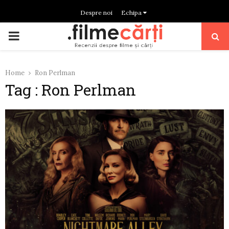
Despre noi
Echipa
PRIMARY
MENU
Home
Ron Perlman
Tag : Ron Perlman