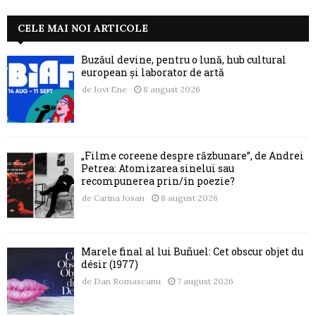
CELE MAI NOI ARTICOLE
Buzăul devine, pentru o lună, hub cultural
european și laborator de artă
de
Jovi Ene
8 august 2026
„Filme coreene despre răzbunare”, de Andrei
Petrea: Atomizarea sinelui sau
recompunerea prin/în poezie?
de
Carina Josan
8 august 2026
Marele final al lui Buñuel: Cet obscur objet du
désir (1977)
de
Dan Romascanu
7 august 2026