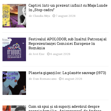
Captivi într-un prezent infinit cu Maja Lunde
în „Stop-cadru”
de
Claudia Nițu
7 august 2026
Festivalul APOLODOR, sub Înaltul Patronaj al
Reprezentanței Comisiei Europene în
România
de
Jovi Ene
6 august 2026
Planeta giganților: La planète sauvage (1973)
de
Dan Romascanu
6 august 2026
Cum să spui și să suporți adevărul despre
propria familie: „Aniversarea”, de Andrea