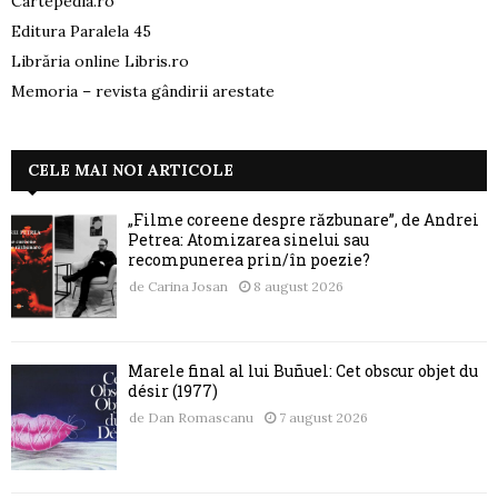
Cartepedia.ro
Editura Paralela 45
Librăria online Libris.ro
Memoria – revista gândirii arestate
CELE MAI NOI ARTICOLE
„Filme coreene despre răzbunare”, de Andrei
Petrea: Atomizarea sinelui sau
recompunerea prin/în poezie?
de
Carina Josan
8 august 2026
Marele final al lui Buñuel: Cet obscur objet du
désir (1977)
de
Dan Romascanu
7 august 2026