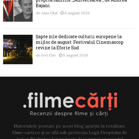
Bajani
de
Ania Vilal
6 august 2026
Șapte zile dedicate culturii europene la
mijloc de august: Festivalul Cinemascop
revine la Eforie Sud
de
Jovi Ene
5 august 2026
Materialele postate pe acest blog aparțin în totalitate
filme-carti.ro și se află sub protecția Legii Dreptului de