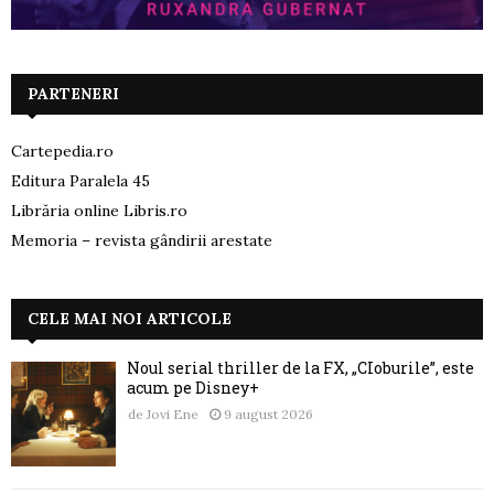
PARTENERI
Cartepedia.ro
Editura Paralela 45
Librăria online Libris.ro
Memoria – revista gândirii arestate
CELE MAI NOI ARTICOLE
Noul serial thriller de la FX, „CIoburile”, este
acum pe Disney+
de
Jovi Ene
9 august 2026