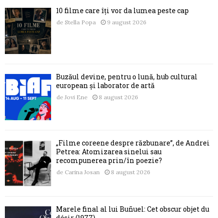
10 filme care îți vor da lumea peste cap
de
Stella Popa
9 august 2026
Buzăul devine, pentru o lună, hub cultural
european și laborator de artă
de
Jovi Ene
8 august 2026
„Filme coreene despre răzbunare”, de Andrei
Petrea: Atomizarea sinelui sau
recompunerea prin/în poezie?
de
Carina Josan
8 august 2026
Marele final al lui Buñuel: Cet obscur objet du
désir (1977)