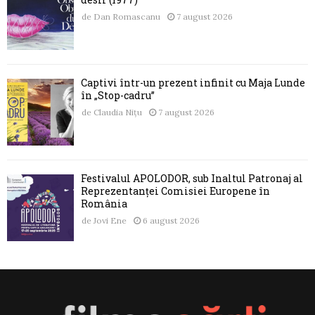
de
Dan Romascanu
7 august 2026
Captivi într-un prezent infinit cu Maja Lunde
în „Stop-cadru”
de
Claudia Nițu
7 august 2026
Festivalul APOLODOR, sub Înaltul Patronaj al
Reprezentanței Comisiei Europene în
România
de
Jovi Ene
6 august 2026