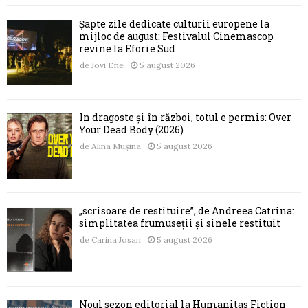
Șapte zile dedicate culturii europene la
mijloc de august: Festivalul Cinemascop
revine la Eforie Sud
de
Jovi Ene
5 august 2026
În dragoste și în război, totul e permis: Over
Your Dead Body (2026)
de
Alina Mușina
5 august 2026
„scrisoare de restituire”, de Andreea Catrina:
simplitatea frumuseții și sinele restituit
de
Carina Josan
5 august 2026
Noul sezon editorial la Humanitas Fiction