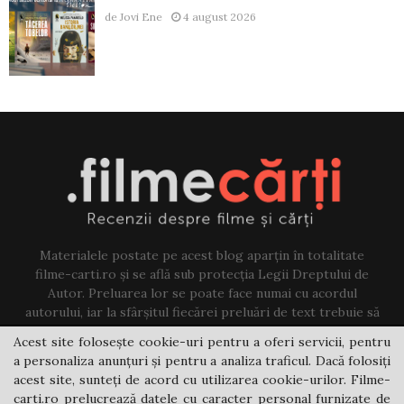
de
Jovi Ene
4 august 2026
Materialele postate pe acest blog aparțin în totalitate
filme-carti.ro și se află sub protecția Legii Dreptului de
Autor. Preluarea lor se poate face numai cu acordul
autorului, iar la sfârșitul fiecărei preluări de text trebuie să
existe un link către acest blog.
Acest site folosește cookie-uri pentru a oferi servicii, pentru
a personaliza anunțuri și pentru a analiza traficul. Dacă folosiți
Contact us:
jovi@filme-carti.ro
acest site, sunteți de acord cu utilizarea cookie-urilor. Filme-
carti.ro prelucrează datele cu caracter personal furnizate de