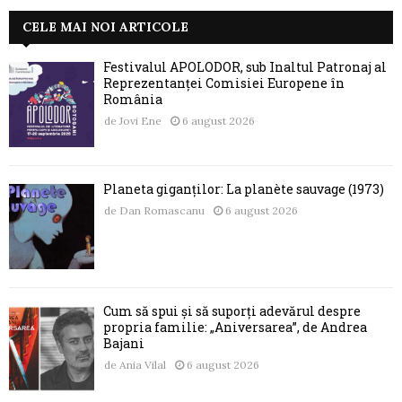
CELE MAI NOI ARTICOLE
Festivalul APOLODOR, sub Înaltul Patronaj al
Reprezentanței Comisiei Europene în
România
de
Jovi Ene
6 august 2026
Planeta giganților: La planète sauvage (1973)
de
Dan Romascanu
6 august 2026
Cum să spui și să suporți adevărul despre
propria familie: „Aniversarea”, de Andrea
Bajani
de
Ania Vilal
6 august 2026