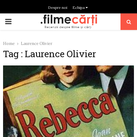
Despre noi
Echipa
PRIMARY
MENU
Home
Laurence Olivier
Tag : Laurence Olivier