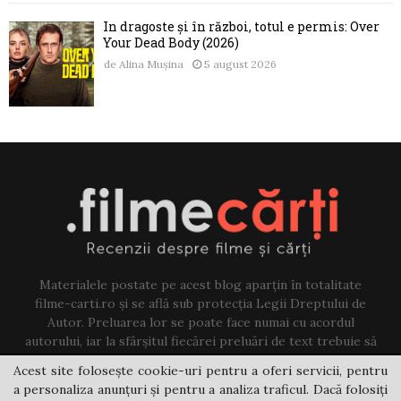
În dragoste și în război, totul e permis: Over
Your Dead Body (2026)
de
Alina Mușina
5 august 2026
Materialele postate pe acest blog aparțin în totalitate
filme-carti.ro și se află sub protecția Legii Dreptului de
Autor. Preluarea lor se poate face numai cu acordul
autorului, iar la sfârșitul fiecărei preluări de text trebuie să
existe un link către acest blog.
Acest site folosește cookie-uri pentru a oferi servicii, pentru
a personaliza anunțuri și pentru a analiza traficul. Dacă folosiți
Contact us:
jovi@filme-carti.ro