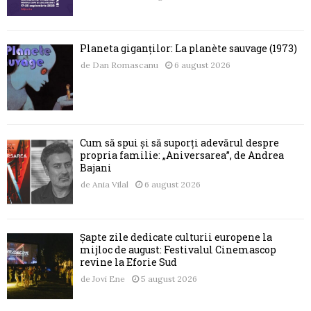
Planeta giganților: La planète sauvage (1973)
de
Dan Romascanu
6 august 2026
Cum să spui și să suporți adevărul despre
propria familie: „Aniversarea”, de Andrea
Bajani
de
Ania Vilal
6 august 2026
Șapte zile dedicate culturii europene la
mijloc de august: Festivalul Cinemascop
revine la Eforie Sud
de
Jovi Ene
5 august 2026