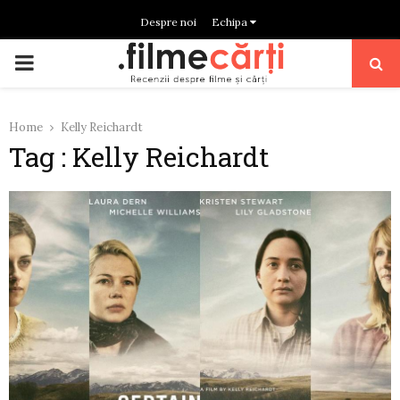
Despre noi
Echipa
PRIMARY
MENU
Home
Kelly Reichardt
Tag : Kelly Reichardt