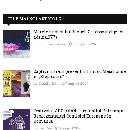
CELE MAI NOI ARTICOLE
Marele final al lui Buñuel: Cet obscur objet du
désir (1977)
de
Dan Romascanu
7 august 2026
Captivi într-un prezent infinit cu Maja Lunde
în „Stop-cadru”
de
Claudia Nițu
7 august 2026
Festivalul APOLODOR, sub Înaltul Patronaj al
Reprezentanței Comisiei Europene în
România
de
Jovi Ene
6 august 2026