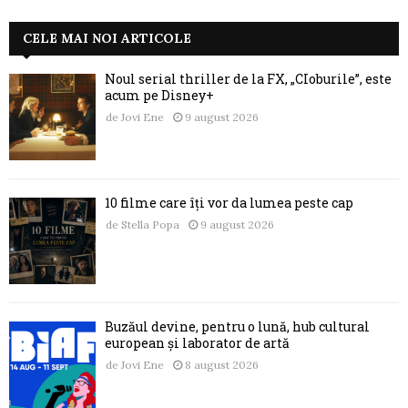
CELE MAI NOI ARTICOLE
Noul serial thriller de la FX, „CIoburile”, este
acum pe Disney+
de
Jovi Ene
9 august 2026
10 filme care îți vor da lumea peste cap
de
Stella Popa
9 august 2026
Buzăul devine, pentru o lună, hub cultural
european și laborator de artă
de
Jovi Ene
8 august 2026