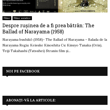
Filme
Filme asiatice
Despre rușinea de a fi prea bătrân: The
Ballad of Narayama (1958)
Narayama bushikô (1958)- The Ballad of Narayama – Balada de la
Narayama Regia: Keisuke Kinoshita Cu: Kinuyo Tanaka (Orin),
Teiji Takahashi (Tatsuhei) Straniu film și...
NOI PE FACEBOOK
ABONAȚI-VĂ LA ARTICOLE: