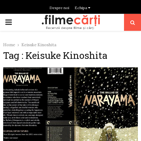
Despre noi
Echipa
PRIMARY
MENU
Home
Keisuke Kinoshita
Tag : Keisuke Kinoshita