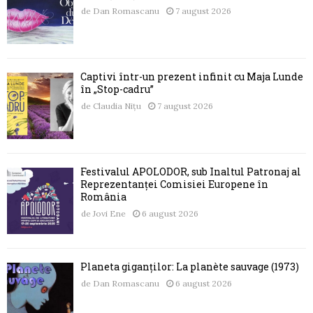
de
Dan Romascanu
7 august 2026
Captivi într-un prezent infinit cu Maja Lunde
în „Stop-cadru”
de
Claudia Nițu
7 august 2026
Festivalul APOLODOR, sub Înaltul Patronaj al
Reprezentanței Comisiei Europene în
România
de
Jovi Ene
6 august 2026
Planeta giganților: La planète sauvage (1973)
de
Dan Romascanu
6 august 2026