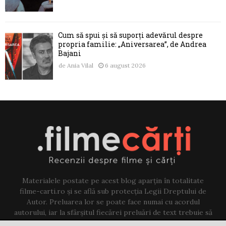
Cum să spui și să suporți adevărul despre
propria familie: „Aniversarea”, de Andrea
Bajani
de
Ania Vilal
6 august 2026
Materialele postate pe acest blog aparțin în totalitate
filme-carti.ro și se află sub protecția Legii Dreptului de
Autor. Preluarea lor se poate face numai cu acordul
autorului, iar la sfârșitul fiecărei preluări de text trebuie să
existe un link către acest blog.