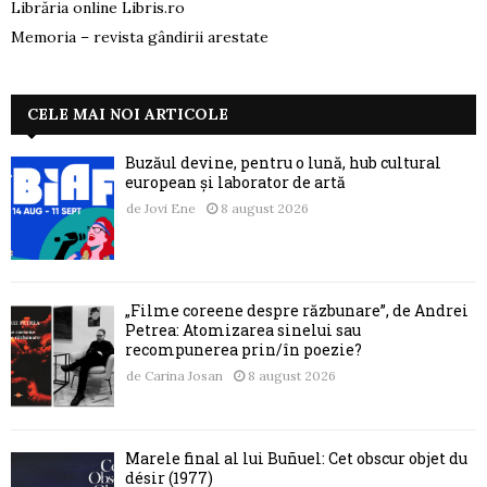
Librăria online Libris.ro
Memoria – revista gândirii arestate
CELE MAI NOI ARTICOLE
Buzăul devine, pentru o lună, hub cultural
european și laborator de artă
de
Jovi Ene
8 august 2026
„Filme coreene despre răzbunare”, de Andrei
Petrea: Atomizarea sinelui sau
recompunerea prin/în poezie?
de
Carina Josan
8 august 2026
Marele final al lui Buñuel: Cet obscur objet du
désir (1977)