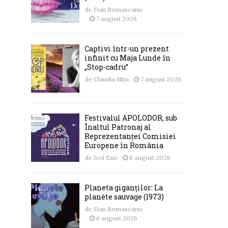
de
Dan Romascanu
7 august 2026
Captivi într-un prezent
infinit cu Maja Lunde în
„Stop-cadru”
de
Claudia Nițu
7 august 2026
Festivalul APOLODOR, sub
Înaltul Patronaj al
Reprezentanței Comisiei
Europene în România
de
Jovi Ene
6 august 2026
Planeta giganților: La
planète sauvage (1973)
de
Dan Romascanu
6 august 2026