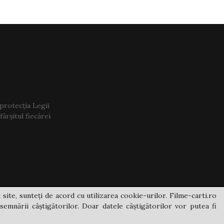
 protecția Legii
ârșitul fiecărei
 site, sunteți de acord cu utilizarea cookie-urilor. Filme-carti.ro
semnării câștigătorilor. Doar datele câștigătorilor vor putea fi