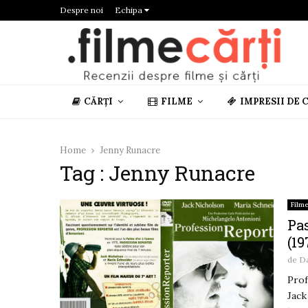
Despre noi
Echipa
CĂRȚI
FILME
IMPRESII DE 
Home
Jenny Runacre
Tag : Jenny Runacre
Film
Pas
(19
de
D
Prof
Jack