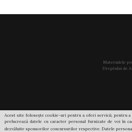
Materialele pos
Dreptului de Au
Acest site folosește cookie-uri pentru a oferi servicii, pentru a 
prelucrează datele cu caracter personal furnizate de voi în cad
dezvăluite sponsorilor concursurilor respective. Datele personale