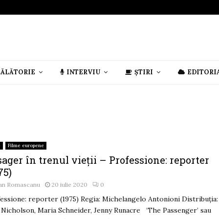
CĂLĂTORIE
INTERVIU
ȘTIRI
EDITORI
e
Filme europene
ager în trenul vieții – Professione: reporter
75)
an Romascanu
20 iulie 2020
0
essione: reporter (1975) Regia: Michelangelo Antonioni Distribuția:
 Nicholson, Maria Schneider, Jenny Runacre ‘The Passenger’ sau