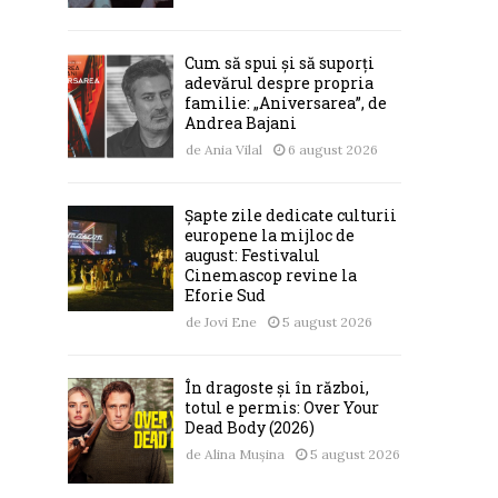
Cum să spui și să suporți
adevărul despre propria
familie: „Aniversarea”, de
Andrea Bajani
de
Ania Vilal
6 august 2026
Șapte zile dedicate culturii
europene la mijloc de
august: Festivalul
Cinemascop revine la
Eforie Sud
de
Jovi Ene
5 august 2026
În dragoste și în război,
totul e permis: Over Your
Dead Body (2026)
de
Alina Mușina
5 august 2026