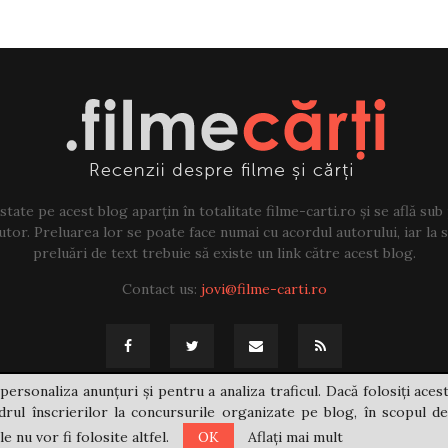
tate pe acest blog aparțin în totalitate filme-carti.ro și se află sub
tor. Preluarea lor se poate face numai cu acordul autorului, iar la sf
preluări de text trebuie să existe un link către acest blog.
Contact us:
jovi@filme-carti.ro
personaliza anunțuri și pentru a analiza traficul. Dacă folosiți acest
rul înscrierilor la concursurile organizate pe blog, în scopul de
 nu vor fi folosite altfel.
OK
Aflați mai mult
@2021 - filme-carti.ro