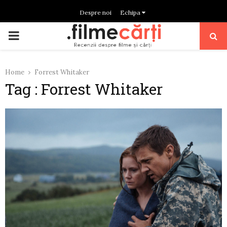
Despre noi
Echipa
PRIMARY
MENU
Home
Forrest Whitaker
Tag : Forrest Whitaker