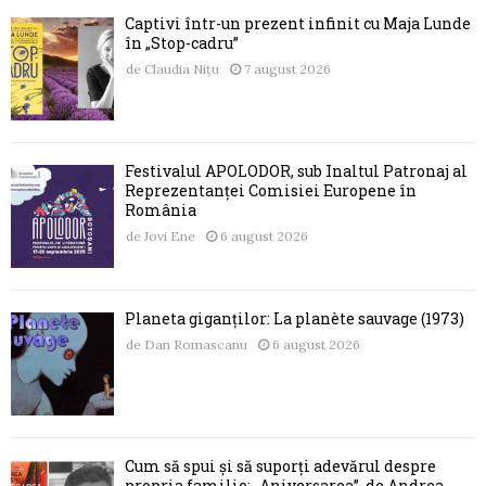
Captivi într-un prezent infinit cu Maja Lunde
în „Stop-cadru”
de
Claudia Nițu
7 august 2026
Festivalul APOLODOR, sub Înaltul Patronaj al
Reprezentanței Comisiei Europene în
România
de
Jovi Ene
6 august 2026
Planeta giganților: La planète sauvage (1973)
de
Dan Romascanu
6 august 2026
Cum să spui și să suporți adevărul despre
propria familie: „Aniversarea”, de Andrea