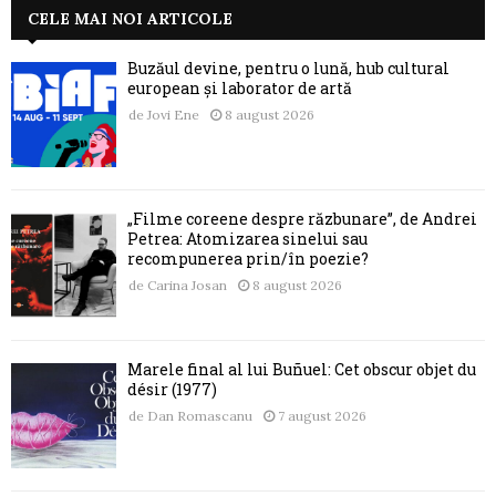
CELE MAI NOI ARTICOLE
Buzăul devine, pentru o lună, hub cultural
european și laborator de artă
de
Jovi Ene
8 august 2026
„Filme coreene despre răzbunare”, de Andrei
Petrea: Atomizarea sinelui sau
recompunerea prin/în poezie?
de
Carina Josan
8 august 2026
Marele final al lui Buñuel: Cet obscur objet du
désir (1977)
de
Dan Romascanu
7 august 2026