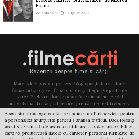
Bajani
de
Ania Vilal
6 august 2026
Materialele postate pe acest blog aparțin în totalitate
filme-carti.ro și se află sub protecția Legii Dreptului de
Autor. Preluarea lor se poate face numai cu acordul
autorului, iar la sfârșitul fiecărei preluări de text trebuie să
existe un link către acest blog.
Acest site folosește cookie-uri pentru a oferi servicii, pentru
a personaliza anunțuri și pentru a analiza traficul. Dacă folosiți
Contact us:
jovi@filme-carti.ro
acest site, sunteți de acord cu utilizarea cookie-urilor. Filme-
carti.ro prelucrează datele cu caracter personal furnizate de