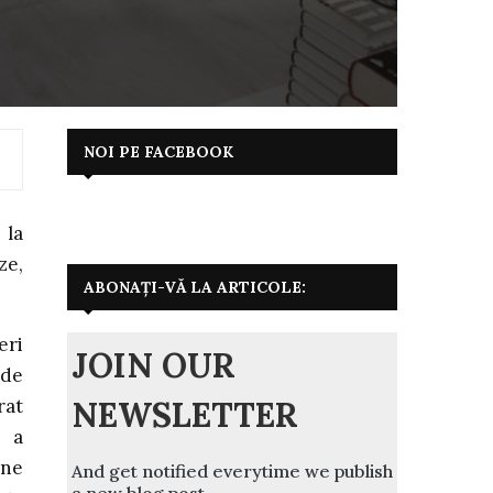
NOI PE FACEBOOK
 la
ze,
ABONAȚI-VĂ LA ARTICOLE:
eri
JOIN OUR
 de
NEWSLETTER
rat
ă a
ine
And get notified everytime we publish
a new blog post.