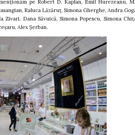
 îi menționăm pe Robert D. Kaplan, Emil Hurezeanu, M
asangian, Raluca Lăzăruț, Simona Gherghe, Andra Gog
la Zivari, Dana Săvuică, Simona Popescu, Simona Chiț
ceșaru, Alex Șerban.