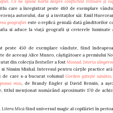
fiei. Ce ne spune harta despre conflictele viitoare și lu
itlu care a înregistrat peste 480 de exemplare vându
rezența autorului, dar și a invitaților săi: Emil Hurezea
ea geografiei
este o replică genială dată gânditorilor c
ia si aduce la viaţă geografii şi creierele luminate 
t peste 450 de exemplare vândute, fiind îndeapro
te de aceeași Alice Munro, câștigătoare a premiului
No
căutat din colecția
Bestseller
a fost
Mossad. Istoria sângero
 si Nissim Mishal
.
Interesul pentru cărțile practice ară
ii de care s-a bucurat volumul
Gordon gătește sănătos,
apeaua mea
, de Brandy Engler și David Rensin, a așe
te, titlul menționat numărând aproximativ 170 de achizi
,
Litera Mică
fiind universul magic al copilăriei în perio