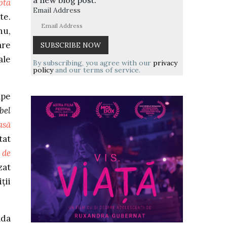
pta
Email Address
te.
nu,
are
ale
By subscribing, you agree with our
privacy
policy
and our terms of service.
ape
bel
asă
tat
 de
zat
ții
ada