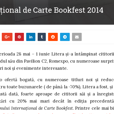
ațional de Carte Bookfest 2014
erioada 28 mai – 1 iunie Litera și-a întâmpinat cititorii
dul său din Pavilion C2, Romexpo, cu numeroase surpri
uri noi și evenimente interesante.
o ofertă bogată, cu numeroase titluri noi și reduc
ru toate buzunarele ( de până la -70%), Litera a fost, și
stă dată, foarte aproape de cititorii săi și a înregist
zări cu 20% mai mari decât în ediția precedent
nului Internațional de Carte Bookfest
. Printre cele mai b