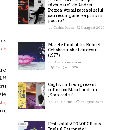
răzbunare”, de Andrei
Petrea: Atomizarea sinelui
sau recompunerea prin/în
poezie?
de
Carina Josan
8 august 2026
ens
Marele final al lui Buñuel:
 de
Cet obscur objet du désir
(1977)
de
Dan Romascanu
7 august 2026
tre
bii
Captivi într-un prezent
tru
infinit cu Maja Lunde în
ele
„Stop-cadru”
te,
de
Claudia Nițu
7 august 2026
ro
,
Festivalul APOLODOR, sub
Înaltul Patronaj al