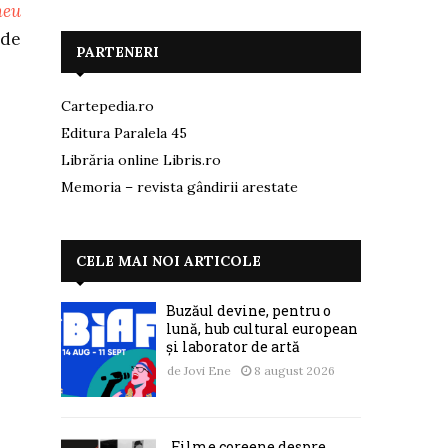
meu
 de
PARTENERI
Cartepedia.ro
Editura Paralela 45
Librăria online Libris.ro
Memoria – revista gândirii arestate
CELE MAI NOI ARTICOLE
Buzăul devine, pentru o
lună, hub cultural european
și laborator de artă
de
Jovi Ene
8 august 2026
„Filme coreene despre