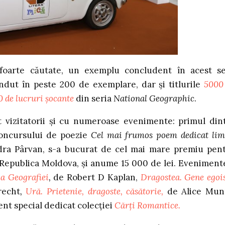
 foarte căutate, un exemplu concludent în acest s
vândut în peste 200 de exemplare, dar și titlurile
5000
0 de lucruri șocante
din seria
National Geographic
.
t vizitatorii și cu numeroase evenimente: primul din
 concursului de poezie
Cel mai frumos poem dedicat lim
ndra Pârvan, s-a bucurat de cel mai mare premiu pen
 Republica Moldova, și anume 15 000 de lei. Eveniment
a Geografiei
,
de Robert D Kaplan,
Dragostea. Gene egois
recht
,
Ură. Prietenie, dragoste, căsătorie,
de Alice Mun
nt special dedicat colecției
Cărți Romantice.