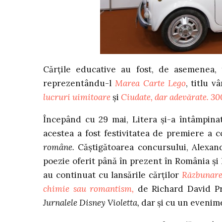
Cărțile educative au fost, de asemenea,
reprezentându-l
Marea Carte Lego
, titlu 
lucruri uimitoare
și
Ciudate, dar adevărate. 30
Începând cu 29 mai, Litera și-a întâmpina
acestea a fost festivitatea de premiere a
române.
Căștigătoarea concursului, Alexa
poezie oferit până în prezent în România și
au continuat cu lansările cărților
Răzbunare
chimie sau romantism,
de Richard David P
Jurnalele Disney Violetta,
dar și cu un evenime