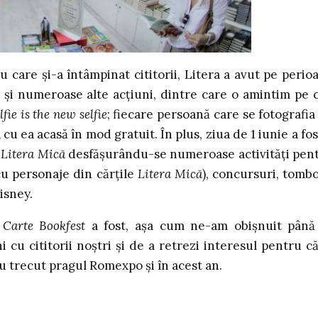
u care și-a întâmpinat cititorii, Litera a avut pe perio
și numeroase alte acțiuni, dintre care o amintim pe 
fie is the new selfie
; fiecare persoană care se fotografia
 cu ea acasă în mod gratuit. În plus, ziua de 1 iunie a fos
l
Litera Mică
desfășurându-se numeroase activități pen
 cu personaje din cărțile
Litera Mică
), concursuri, tombo
isney.
 Carte Bookfest
a fost, așa cum ne-am obișnuit până
 cu cititorii noștri și de a retrezi interesul pentru că
u trecut pragul Romexpo și în acest an.