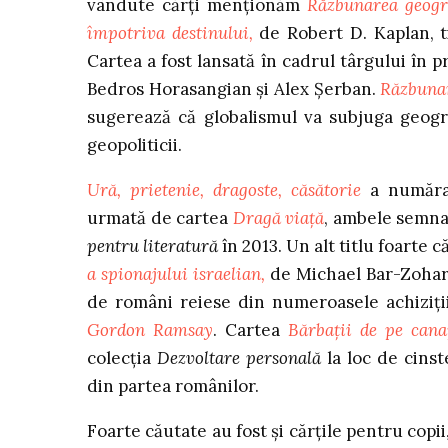
vândute cărți menționăm
Răzbunarea geogra
împotriva destinului,
de Robert D. Kaplan, t
Cartea a fost lansată în cadrul târgului în p
Bedros Horasangian și Alex Șerban.
Răzbunar
sugerează că globalismul va subjuga geograf
geopoliticii.
Ură, prietenie, dragoste, căsătorie
a număra
urmată de cartea
Dragă viață
, ambele semna
pentru literatură
în 2013. Un alt titlu foarte 
a spionajului israelian,
de Michael Bar-Zohar
de români reiese din numeroasele achiziț
Gordon Ramsay
. Cartea
Bărbații de pe can
colecția
Dezvoltare personală
la loc de cins
din partea românilor.
Foarte căutate au fost și cărțile pentru copii