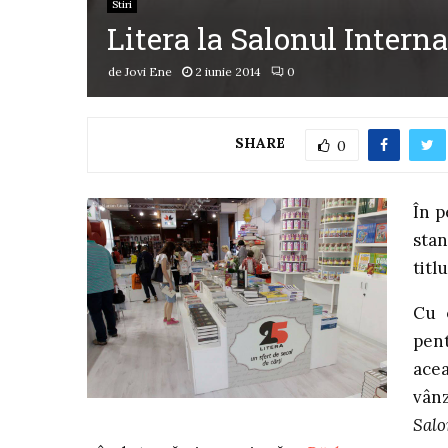
Stiri
Litera la Salonul Intern
de
Jovi Ene
2 iunie 2014
0
SHARE
0
În p
stan
titl
Cu 
pent
acea
vân
Salo