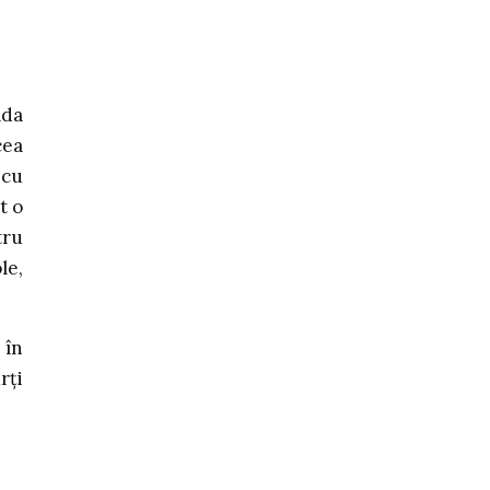
ada
cea
 cu
t o
tru
le,
 în
rți