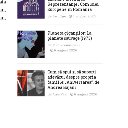
aia
Reprezentanței Comisiei
Europene în România
an,
de
Jovi Ene
6 august 2026
an,
Planeta giganților: La
planète sauvage (1973)
de
Dan Romascanu
6 august 2026
Cum să spui și să suporți
adevărul despre propria
familie: „Aniversarea”, de
Andrea Bajani
de
Ania Vilal
6 august 2026