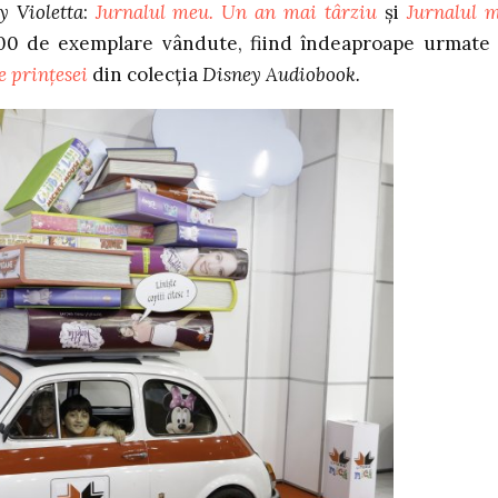
y Violetta
:
Jurnalul meu. Un an mai târziu
și
Jurnalul 
400 de exemplare vândute, fiind îndeaproape urmate
le prințesei
din colecția
Disney Audiobook.