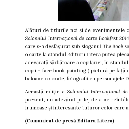
Alături de titlurile noi și de evenimentele c
Salonului Internațional de carte Bookfest 2014
care s-a desfășurat sub sloganul
The Book sel
o carte la standul Editurii Litera putea pleca
adevărată sărbătoare a copilăriei, în standu
copii – face book painting ( pictură pe față
baloane colorate, fotografii cu personajele D
Această ediție a
Salonului Internațional de
prezent, un adevărat prilej de a ne reîntâlni
frumoase și interesante tuturor celor care a
(Comunicat de presă Editura Litera)