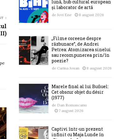
lună, hub cultural european
și laborator de artă
de
Jovi Ene
8 august 2026
ST
zul
II)
„Filme coreene despre
răzbunare”, de Andrei
Petrea: Atomizarea sinelui
sau recompunerea prin/în
poezie?
 pe
de
Carina Josan
8 august 2026
Marele final al lui Buñuel:
Cet obscur objet du désir
(1977)
de
Dan Romascanu
7 august 2026
Captivi într-un prezent
infinit cu Maja Lunde în