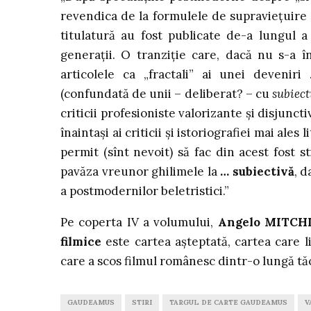
revendica de la formulele de supravieţuire 
titulatură au fost publicate de-a lungul a 
generaţii. O tranziţie care, dacă nu s-a î
articolele ca „fractali” ai unei devenir
(confundată de unii – deliberat? – cu
subiec
criticii profesioniste valorizante şi disjunct
înaintaşi ai criticii şi istoriografiei mai ales 
permit (sînt nevoit) să fac din acest fost s
pavăza vreunor ghilimele la
… subiectivă
, d
a postmodernilor beletristici.”
Pe coperta IV a volumului,
Angelo MITCH
filmice
este cartea aşteptată, cartea care li
care a scos filmul românesc dintr-o lungă tăc
GAUDEAMUS
STIRI
TARGUL DE CARTE GAUDEAMUS
V