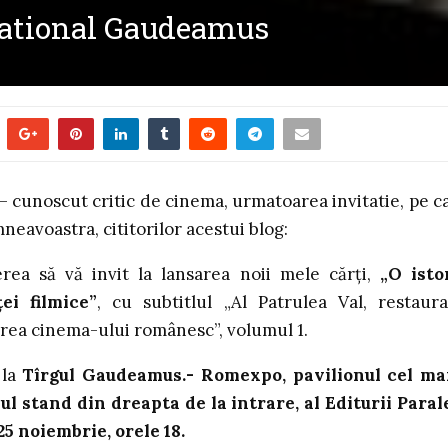
rnational Gaudeamus
– cunoscut critic de cinema, urmatoarea invitatie, pe c
eavoastra, cititorilor acestui blog:
rea să vă invit la lansarea noii mele cărţi,
„O isto
ei filmice”
, cu subtitlul „Al Patrulea Val, restaura
rea cinema-ului românesc”, volumul 1.
 la
Tîrgul Gaudeamus.- Romexpo, pavilionul cel ma
l stand din dreapta de la intrare, al Editurii Paral
 25 noiembrie, orele 18.