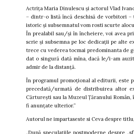
Actriţa Maria Dinulescu şi actorul Vlad Ivano
– dintr-o listă încă deschisă de vorbitori – t
istoric şi subsemnatul vom rosti scurte alocu
În prealabil sau/şi în încheiere, voi avea pr
scrie şi subsemna pe loc dedicaţii pe alte e
trece cu vederea tocmai predominanta de gen
dat o singură dată mîna, dacă le/i-am auzit
admir de la distanţă.
În programul promoţional al editurii, este 
precedată/urmată de distribuirea altor ex
Cărtureşti sau la Muzeul Ţăranului Român, în
fi anunţate ulterior.”
Autorul ne impartaseste si Ceva despre titlu
„După speculaţiile postmoderne despre „sfîrşi