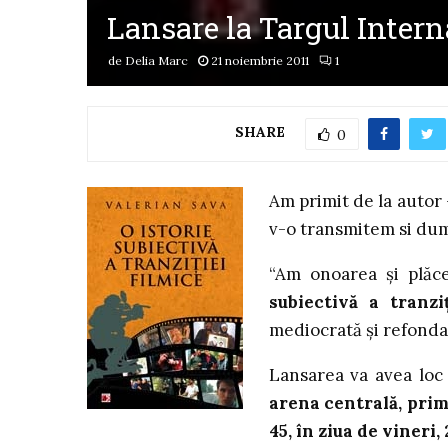
Lansare la Targul Inte
de
Delia Marc
21 noiembrie 2011
1
SHARE
0
Am primit de la autor 
v-o transmitem si dumn
“Am onoarea şi plăce
subiectivă a tranziţ
mediocrată şi refonda
Lansarea va avea loc
arena centrală, primu
45, în ziua de vineri,