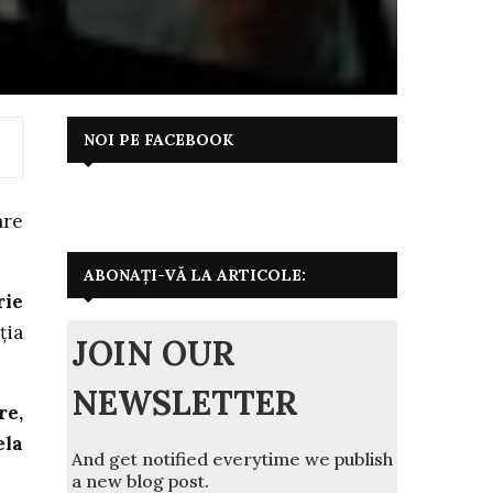
NOI PE FACEBOOK
are
ABONAȚI-VĂ LA ARTICOLE:
rie
ţia
JOIN OUR
NEWSLETTER
re,
ela
And get notified everytime we publish
a new blog post.