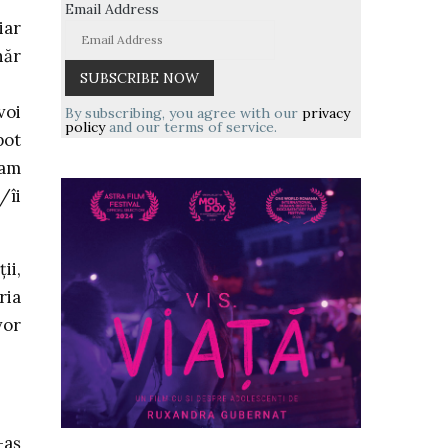
Email Address
iar
năr
voi
By subscribing, you agree with our
privacy
policy
and our terms of service.
pot
 am
/îi
ii,
ria
vor
-aş