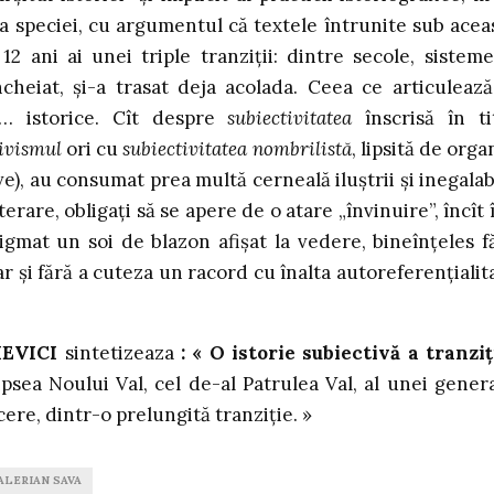
a speciei, cu argumentul că textele întrunite sub acea
12 ani ai unei triple tranziţii: dintre secole, sisteme
ncheiat, şi-a trasat deja acolada. Ceea ce articulează
i … istorice. Cît despre
subiectivitatea
înscrisă în ti
tivismul
ori cu
subiectivitatea nombrilistă
, lipsită de orga
ive), au consumat prea multă cerneală iluştrii şi inegalabi
literare, obligaţi să se apere de o atare „învinuire”, încît 
tigmat un soi de blazon afişat la vedere, bineînţeles f
ar şi fără a cuteza un racord cu înalta autoreferenţialit
IEVICI
sintetizeaza
: « O istorie subiectivă a tranziţ
psea Noului Val, cel de-al Patrulea Val, al unei genera
ere, dintr-o prelungită tranziţie. »
ALERIAN SAVA