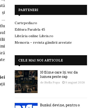
stă
PARTENERI
 şi
…
Cartepedia.ro
tlu
Editura Paralela 45
nul
Librăria online Libris.ro
lii
Memoria – revista gândirii arestate
îmi
ără
ate
CELE MAI NOI ARTICOLE
10 filme care îți vor da
lumea peste cap
iei
de
Stella Popa
9 august 2026
ţii
Buzăul devine, pentru o