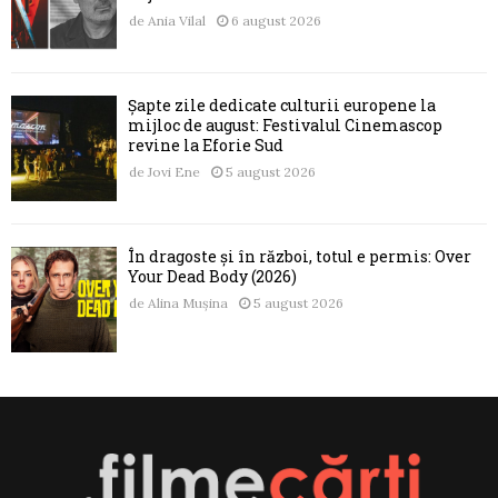
de
Ania Vilal
6 august 2026
Șapte zile dedicate culturii europene la
mijloc de august: Festivalul Cinemascop
revine la Eforie Sud
de
Jovi Ene
5 august 2026
În dragoste și în război, totul e permis: Over
Your Dead Body (2026)
de
Alina Mușina
5 august 2026