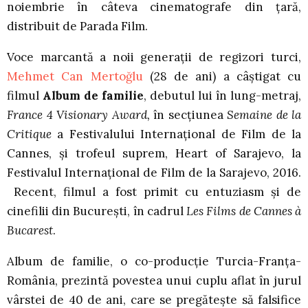
noiembrie în câteva cinematografe din țară,
distribuit de Parada Film.
Voce marcantă a noii generații de regizori turci,
Mehmet Can Mertoğlu
(28 de ani) a câştigat cu
filmul
Album de familie
, debutul lui în lung-metraj,
France 4 Visionary Award,
în secţiunea
Semaine de la
Critique
a Festivalului Internațional de Film de la
Cannes, și trofeul suprem, Heart of Sarajevo, la
Festivalul Internațional de Film de la Sarajevo, 2016.
Recent, filmul a fost primit cu entuziasm și de
cinefilii din București, în cadrul
Les Films de Cannes à
Bucarest
.
Album de familie, o co-producție Turcia-Franţa-
România, prezintă povestea unui cuplu aflat în jurul
vârstei de 40 de ani, care se pregătește să falsifice