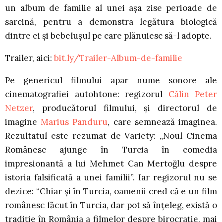
un album de familie al unei așa zise perioade de
sarcină, pentru a demonstra legătura biologică
dintre ei și bebelușul pe care plănuiesc să-l adopte.
Trailer, aici:
bit.ly/Trailer-Album-de-familie
Pe genericul filmului apar nume sonore ale
cinematografiei autohtone: regizorul
Călin Peter
Netzer
, producătorul filmului, și directorul de
imagine
Marius Panduru
, care semnează imaginea.
Rezultatul este rezumat de Variety: „Noul Cinema
Românesc ajunge în Turcia în comedia
impresionantă a lui Mehmet Can Mertoğlu despre
istoria falsificată a unei familii”. Iar regizorul nu se
dezice: “Chiar și în Turcia, oamenii cred că e un film
românesc făcut în Turcia, dar pot să înțeleg, există o
tradiție în România a filmelor despre birocrație, mai