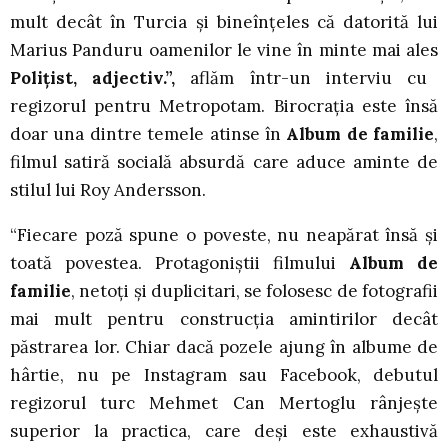
mult decât în Turcia și bineînțeles că datorită lui
Marius Panduru oamenilor le vine în minte mai ales
Polițist, adjectiv.”,
aflăm într-un interviu cu
regizorul pentru Metropotam. Birocrația este însă
doar una dintre temele atinse în
Album de familie
,
filmul satiră socială absurdă care aduce aminte de
stilul lui Roy Andersson.
“Fiecare poză spune o poveste, nu neapărat însă și
toată povestea. Protagoniștii filmului
Album de
familie
, netoți și duplicitari, se folosesc de fotografii
mai mult pentru construcția amintirilor decât
păstrarea lor. Chiar dacă pozele ajung în albume de
hârtie, nu pe Instagram sau Facebook, debutul
regizorul turc Mehmet Can Mertoglu rânjește
superior la practica, care deși este exhaustivă