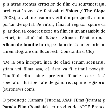
şi a atras atenția criticilor de film cu scurtmetrajul
proiectat în zeci de festivaluri
Yokus / The Slope
(2008), o viziune asupra vieții din perspectiva unui
portar de spital. Pe viitor, tânărul regizor spune că
și-ar dori să concretizeze un film cu un ansamblu de
actori, în stilul lui Robert Altman. Până atunci,
Album de familie
intră, pe data de 25 noiembrie, în
cinematografe din București, Constanța și Cluj
“De la bun început, încă de când scriam scenariul,
știam voi filma așa, că ăsta va fi ritmul poveștii.
Cinefilul din mine preferă filmele care lasă
spectatorului libertate de gândire.”, spune regizorul
(euronews.com).
O producție Kamara (Turcia), ASAP Films (Franța) și
Parada Film (România), co-produs de ARTE France