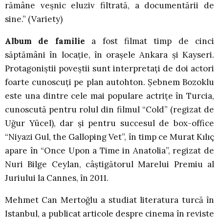
rămâne veșnic eluziv filtrată, a documentării de
sine.” (Variety)
Album de familie
a fost filmat timp de cinci
săptămâni în locație, în orașele Ankara și Kayseri.
Protagoniștii poveștii sunt interpretați de doi actori
foarte cunoscuți pe plan autohton. Şebnem Bozoklu
este una dintre cele mai populare actrițe în Turcia,
cunoscută pentru rolul din filmul “Cold” (regizat de
Uğur Yücel), dar și pentru succesul de box-office
“Niyazi Gul, the Galloping Vet”, în timp ce Murat Kılıç
apare în “Once Upon a Time in Anatolia”, regizat de
Nuri Bilge Ceylan, câștigătorul Marelui Premiu al
Juriului la Cannes, în 2011.
Mehmet Can Mertoğlu a studiat literatura turcă în
Istanbul, a publicat articole despre cinema în reviste