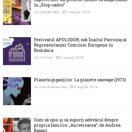
în „Stop-cadru”
de
Claudia Nițu
7 august 2026
Festivalul APOLODOR, sub Înaltul Patronaj al
Reprezentanței Comisiei Europene în
România
de
Jovi Ene
6 august 2026
Planeta giganților: La planète sauvage (1973)
de
Dan Romascanu
6 august 2026
Cum să spui și să suporți adevărul despre
propria familie: „Aniversarea”, de Andrea
Bajani