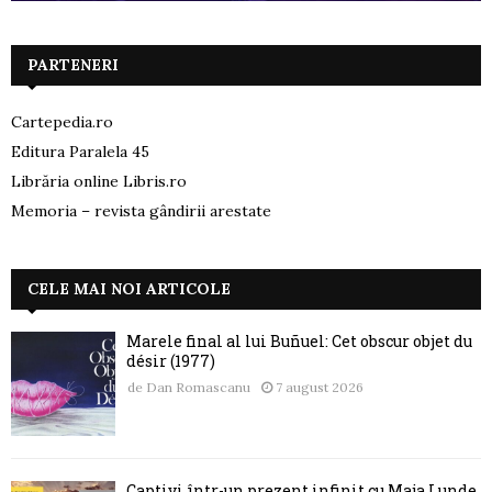
PARTENERI
Cartepedia.ro
Editura Paralela 45
Librăria online Libris.ro
Memoria – revista gândirii arestate
CELE MAI NOI ARTICOLE
Marele final al lui Buñuel: Cet obscur objet du
désir (1977)
de
Dan Romascanu
7 august 2026
Captivi într-un prezent infinit cu Maja Lunde