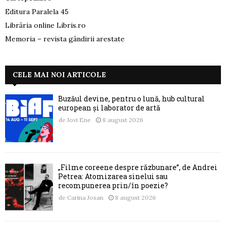
Editura Paralela 45
Librăria online Libris.ro
Memoria – revista gândirii arestate
CELE MAI NOI ARTICOLE
Buzăul devine, pentru o lună, hub cultural
european și laborator de artă
de
Jovi Ene
8 august 2026
„Filme coreene despre răzbunare”, de Andrei
Petrea: Atomizarea sinelui sau
recompunerea prin/în poezie?
de
Carina Josan
8 august 2026