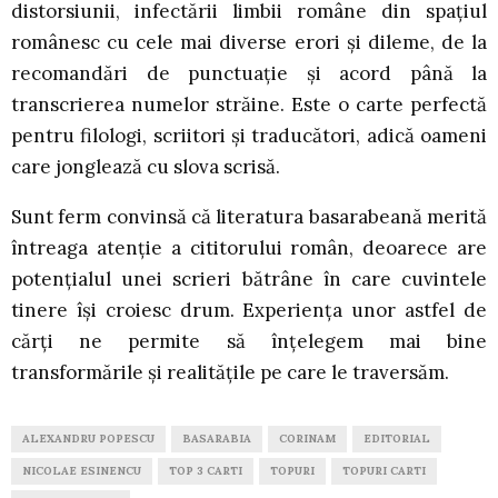
distorsiunii, infectării limbii române din spațiul
românesc cu cele mai diverse erori și dileme, de la
recomandări de punctuație și acord până la
transcrierea numelor străine. Este o carte perfectă
pentru filologi, scriitori și traducători, adică oameni
care jonglează cu slova scrisă.
Sunt ferm convinsă că literatura basarabeană merită
întreaga atenție a cititorului român, deoarece are
potențialul unei scrieri bătrâne în care cuvintele
tinere își croiesc drum. Experiența unor astfel de
cărți ne permite să înțelegem mai bine
transformările și realitățile pe care le traversăm.
ALEXANDRU POPESCU
BASARABIA
CORINAM
EDITORIAL
NICOLAE ESINENCU
TOP 3 CARTI
TOPURI
TOPURI CARTI