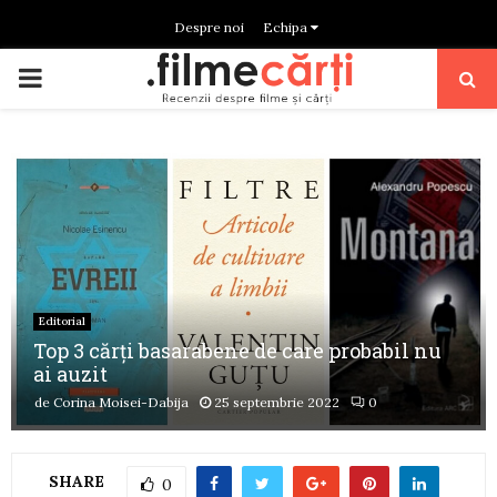
Despre noi
Echipa
PRIMARY
MENU
Editorial
Top 3 cărți basarabene de care probabil nu
ai auzit
de
Corina Moisei-Dabija
25 septembrie 2022
0
SHARE
0