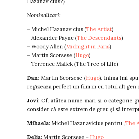
Hazanavicius?)
Nominalizari:
– Michel Hazanavicius (
The Artist
)
– Alexander Payne (
The Descendants
)
– Woody Allen (
Midnight in Paris
)
– Martin Scorsese (
Hugo
)
– Terrence Malick (The Tree of Life)
Dan
: Martin Scorsese (
Hugo
). Inima imi s
regizeaza perfect un film in cu totul alt gen 
Jovi
: Of, atâtea nume mari şi o categorie g
consider că este extrem de greu şi să interpr
Mihaela
: Michel Hazanavicius pentru „
The A
Delia
: Martin Scorsese –
Hugo