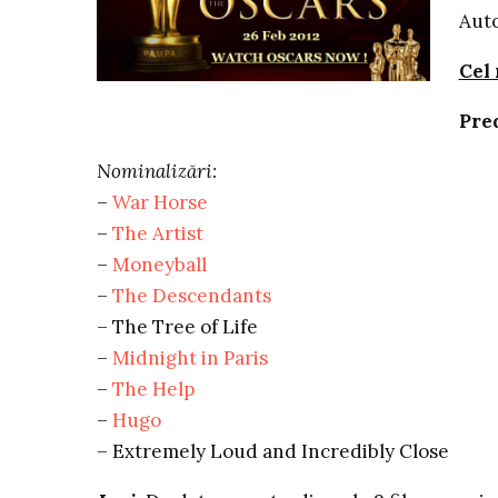
Auto
Cel 
Pred
Nominalizări:
–
War Horse
–
The Artist
–
Moneyball
–
The Descendants
– The Tree of Life
–
Midnight in Paris
–
The Help
–
Hugo
– Extremely Loud and Incredibly Close