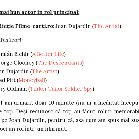
mai bun actor in rol principal:
icţie Filme-carti.ro
: Jean Dujardin (
The Artist
)
nalizari:
mián Bichir (
A Better Life
)
orge Clooney (
The Descendants
)
an Dujardin (
The Artist
)
ad Pitt (
Moneyball
)
ry Oldman (
Tinker Tailor Soldier Spy
)
 l-am urmarit doar 10 minute (nu m-a încântat începu
e toţi. Deşi recunosc că toţi au făcut roluri memorabi
g pe Jean Dujardin, pentru că, aşa cum am spus mai sus
oci un rol într-un film mut.