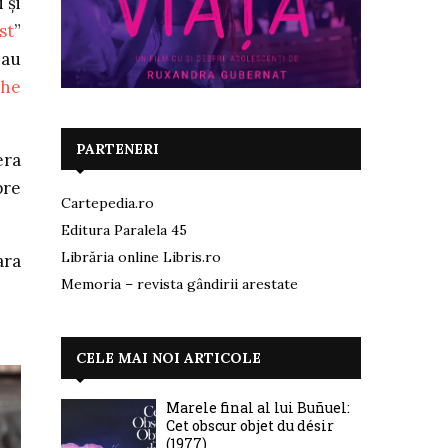
 şi
st
”
-au
he
PARTENERI
era
pre
Cartepedia.ro
Editura Paralela 45
Librăria online Libris.ro
ara
Memoria – revista gândirii arestate
CELE MAI NOI ARTICOLE
Marele final al lui Buñuel:
Cet obscur objet du désir
(1977)