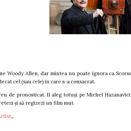
pune Woody Allen, dar mintea nu poate ignora ca Scors
decat cel (sau cele) in care s-a consacrat.
reu de pronosticat. Il aleg totuşi pe Michel Hazanavici
etezi şi să regizezi un film mut.
rtist
„.