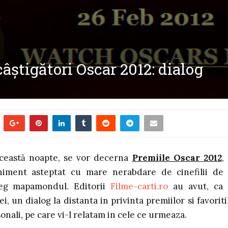
câştigători Oscar 2012: dialog
această noapte, se vor decerna
Premiile Oscar 2012
,
niment asteptat cu mare nerabdare de cinefilii de
reg mapamondul. Editorii
Filme-carti.ro
au avut, ca
ei, un dialog la distanta in privinta premiilor si favoriti
onali, pe care vi-l relatam in cele ce urmeaza.