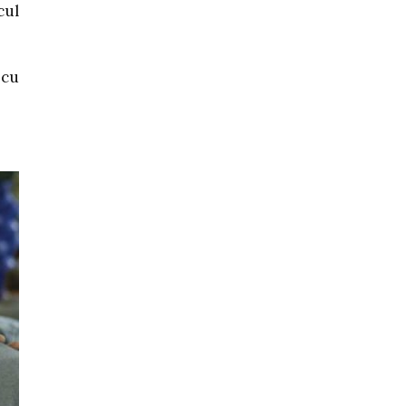
cul
 cu