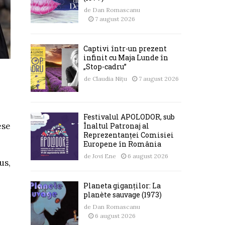
de
Dan Romascanu
7 august 2026
Captivi într-un prezent
infinit cu Maja Lunde în
„Stop-cadru”
de
Claudia Nițu
7 august 2026
Festivalul APOLODOR, sub
ese
Înaltul Patronaj al
Reprezentanței Comisiei
Europene în România
de
Jovi Ene
6 august 2026
us,
Planeta giganților: La
planète sauvage (1973)
de
Dan Romascanu
6 august 2026