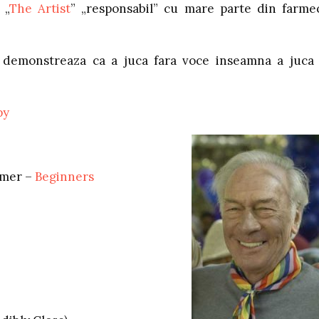
 „
The Artist
” „responsabil” cu mare parte din farme
n demonstreaza ca a juca fara voce inseamna a juca
py
mmer –
Beginners