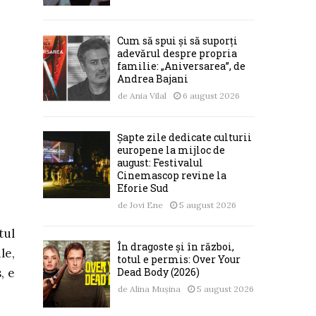
Cum să spui și să suporți
adevărul despre propria
familie: „Aniversarea”, de
Andrea Bajani
de
Ania Vilal
6 august 2026
Șapte zile dedicate culturii
europene la mijloc de
august: Festivalul
Cinemascop revine la
Eforie Sud
de
Jovi Ene
5 august 2026
tul
În dragoste și în război,
le,
totul e permis: Over Your
, e
Dead Body (2026)
de
Alina Mușina
5 august 2026