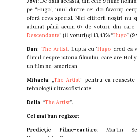
Jovi
: De data aceasta, din cele 9 filme nomin
pe “Hugo”, unul dintre cei doi favoriţi cer
oferă ceva special. Nici cititorii noştri nu
adunat până acum 67 de voturi, din care 3
Descendants
” (11 voturi) şi 13,43% “
Hugo
” (9
Dan
: ‘
The Artist
‘. Lupta cu ‘
Hugo
‘ cred ca 
filmul despre istoria filmului, care are Hol
un film ne-american.
Mihaela
: „
The Artist
” pentru ca reuseste 
tehnologii ultrasofisticate.
Delia
: “
The Artist
”.
Cel mai bun regizor:
Predicţie Filme-carti.ro
: Martin Sc