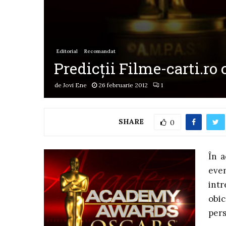
Editorial
Recomandat
Predicţii Filme-carti.ro 
de
Jovi Ene
26 februarie 2012
1
SHARE
0
În 
eve
int
obic
pers