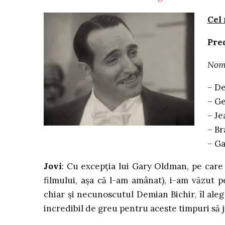
Cel 
Pred
Nomi
– De
– Ge
– Je
– Br
– Ga
Jovi
: Cu excepţia lui Gary Oldman, pe care
filmului, aşa că l-am amânat), i-am văzut p
chiar şi necunoscutul Demian Bichir, îl ale
incredibil de greu pentru aceste timpuri să j