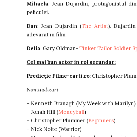
Mihaela
: Jean Dujardin, protagonistul din
peliculei.
Dan
: Jean Dujardin (
The Artist
). Dujardi
adevarat in film.
Delia
: Gary Oldman-
Tinker Tailor Soldier S
Cel mai bun actor in rol secundar:
Predicţie Filme-carti.ro
: Christopher Plu
Nominalizari:
– Kenneth Branagh (My Week with Marilyn)
– Jonah Hill (
Moneyball
)
– Christopher Plummer (
Beginners
)
– Nick Nolte (Warrior)