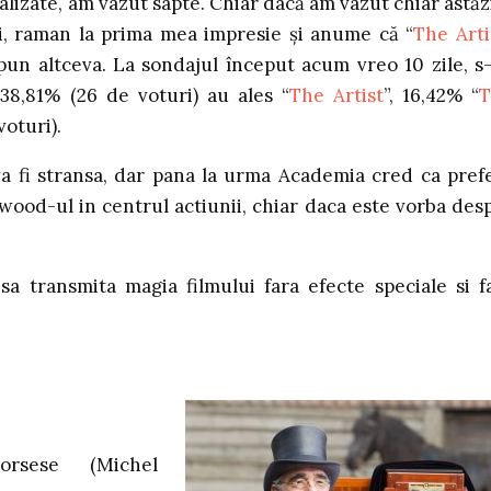
alizate, am vazut sapte. Chiar dacă am vazut chiar astăzi
ţi, raman la prima mea impresie şi anume că “
The Arti
 spun altceva. La sondajul început acum vreo 10 zile, s
8,81% (26 de voturi) au ales “
The Artist
”, 16,42% “
T
 voturi).
va fi stransa, dar pana la urma Academia cred ca pref
lywood-ul in centrul actiunii, chiar daca este vorba des
sa transmita magia filmului fara efecte speciale si f
orsese (Michel