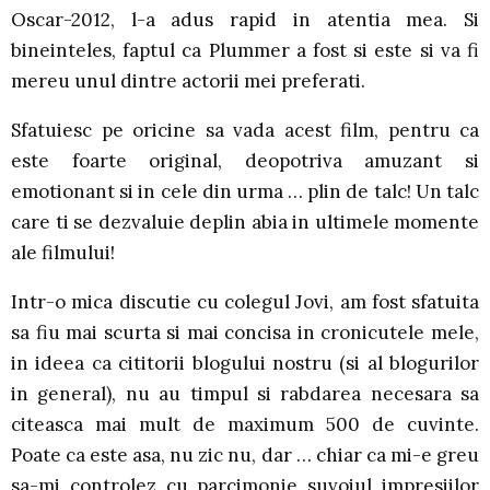
Oscar-2012, l-a adus rapid in atentia mea. Si
bineinteles, faptul ca Plummer a fost si este si va fi
mereu unul dintre actorii mei preferati.
Sfatuiesc pe oricine sa vada acest film, pentru ca
este foarte original, deopotriva amuzant si
emotionant si in cele din urma … plin de talc! Un talc
care ti se dezvaluie deplin abia in ultimele momente
ale filmului!
Intr-o mica discutie cu colegul Jovi, am fost sfatuita
sa fiu mai scurta si mai concisa in cronicutele mele,
in ideea ca cititorii blogului nostru (si al blogurilor
in general), nu au timpul si rabdarea necesara sa
citeasca mai mult de maximum 500 de cuvinte.
Poate ca este asa, nu zic nu, dar … chiar ca mi-e greu
sa-mi controlez cu parcimonie suvoiul impresiilor