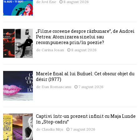
de
Jovi Ene
8 august 2026
„Filme coreene despre răzbunare”, de Andrei
Petrea: Atomizarea sinelui sau
recompunerea prin/în poezie?
de
Carina Josan
8 august 2026
Marele final al lui Buñuel: Cet obscur objet du
désir (1977)
de
Dan Romascanu
7 august 2026
Captivi într-un prezent infinit cu Maja Lunde
în „Stop-cadru”
de
Claudia Nițu
7 august 2026