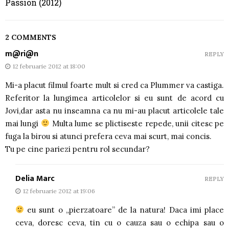
Passion (2012)
2 COMMENTS
m@ri@n
REPLY
12 februarie 2012 at 18:00
Mi-a placut filmul foarte mult si cred ca Plummer va castiga.
Referitor la lungimea articolelor si eu sunt de acord cu
Jovi,dar asta nu inseamna ca nu mi-au placut articolele tale
mai lungi
Multa lume se plictiseste repede, unii citesc pe
fuga la birou si atunci prefera ceva mai scurt, mai concis.
Tu pe cine pariezi pentru rol secundar?
Delia Marc
REPLY
12 februarie 2012 at 19:06
eu sunt o „pierzatoare” de la natura! Daca imi place
ceva, doresc ceva, tin cu o cauza sau o echipa sau o