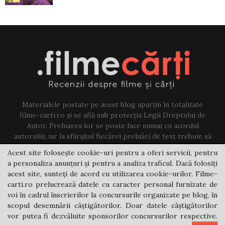
Materialele postate pe acest blog aparțin în totalitate
filme-carti.ro și se află sub protecția Legii Dreptului de
Autor. Preluarea lor se poate face numai cu acordul
autorului, iar la sfârșitul fiecărei preluări de text trebuie să
existe un link către acest blog.
Acest site folosește cookie-uri pentru a oferi servicii, pentru
a personaliza anunțuri și pentru a analiza traficul. Dacă folosiți
Contact us:
jovi@filme-carti.ro
acest site, sunteți de acord cu utilizarea cookie-urilor. Filme-
carti.ro prelucrează datele cu caracter personal furnizate de
voi în cadrul înscrierilor la concursurile organizate pe blog, în
scopul desemnării câștigătorilor. Doar datele câștigătorilor
vor putea fi dezvăluite sponsorilor concursurilor respective.