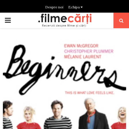
Despre noi
Echipa
PRIMARY
MENU