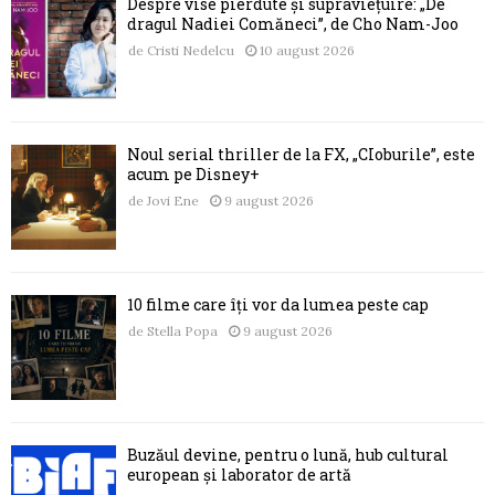
Despre vise pierdute și supraviețuire: „De
dragul Nadiei Comăneci”, de Cho Nam-Joo
de
Cristi Nedelcu
10 august 2026
Noul serial thriller de la FX, „CIoburile”, este
acum pe Disney+
de
Jovi Ene
9 august 2026
10 filme care îți vor da lumea peste cap
de
Stella Popa
9 august 2026
Buzăul devine, pentru o lună, hub cultural
european și laborator de artă