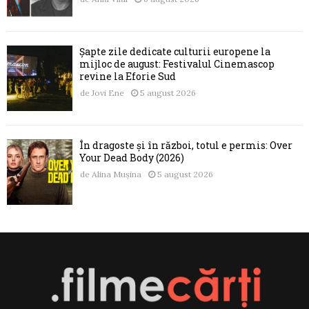
Șapte zile dedicate culturii europene la
mijloc de august: Festivalul Cinemascop
revine la Eforie Sud
de
Jovi Ene
5 august 2026
În dragoste și în război, totul e permis: Over
Your Dead Body (2026)
de
Alina Mușina
5 august 2026