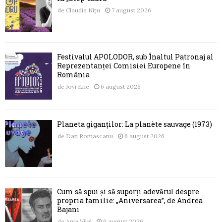
de
Claudia Nițu
7 august 2026
Festivalul APOLODOR, sub Înaltul Patronaj al
Reprezentanței Comisiei Europene în
România
de
Jovi Ene
6 august 2026
Planeta giganților: La planète sauvage (1973)
de
Dan Romascanu
6 august 2026
Cum să spui și să suporți adevărul despre
propria familie: „Aniversarea”, de Andrea
Bajani
de
Ania Vilal
6 august 2026