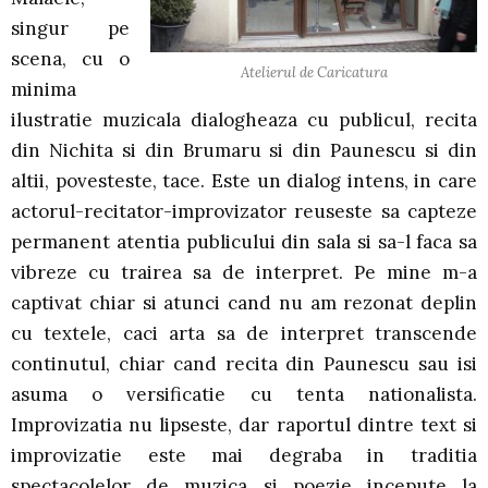
singur pe
scena, cu o
Atelierul de Caricatura
minima
ilustratie muzicala dialogheaza cu publicul, recita
din Nichita si din Brumaru si din Paunescu si din
altii, povesteste, tace. Este un dialog intens, in care
actorul-recitator-improvizator reuseste sa capteze
permanent atentia publicului din sala si sa-l faca sa
vibreze cu trairea sa de interpret. Pe mine m-a
captivat chiar si atunci cand nu am rezonat deplin
cu textele, caci arta sa de interpret transcende
continutul, chiar cand recita din Paunescu sau isi
asuma o versificatie cu tenta nationalista.
Improvizatia nu lipseste, dar raportul dintre text si
improvizatie este mai degraba in traditia
spectacolelor de muzica si poezie incepute la