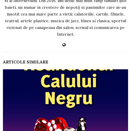
si al Internetului. Din 2016, imi dedic mai mult timp familiei (doi
baieti, un numar in crestere de nepoti) si pasiunilor care m-au
insotit cea mai mare parte a vietii: calatoriile, cartile, filmele,
teatrul, artele plastice, muzica de jazz, blues si clasica, sportul
vizionat de pe canapeaua din salon, scrisul si comunicarea pe
Internet.
ARTICOLE SIMILARE