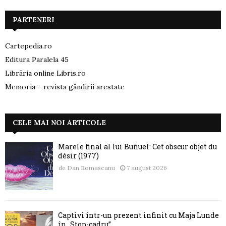
PARTENERI
Cartepedia.ro
Editura Paralela 45
Librăria online Libris.ro
Memoria – revista gândirii arestate
CELE MAI NOI ARTICOLE
Marele final al lui Buñuel: Cet obscur objet du
désir (1977)
de
Dan Romascanu
7 august 2026
Captivi într-un prezent infinit cu Maja Lunde
în „Stop-cadru”