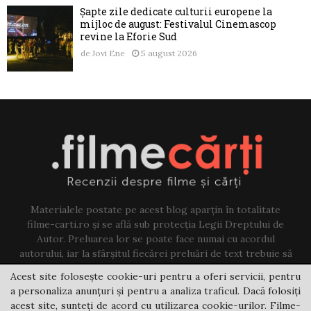
Șapte zile dedicate culturii europene la
mijloc de august: Festivalul Cinemascop
revine la Eforie Sud
de
Jovi Ene
5 august 2026
Materialele postate pe acest blog aparțin în totalitate
filme-carti.ro și se află sub protecția Legii Dreptului de
Autor. Preluarea lor se poate face numai cu acordul
autorului, iar la sfârșitul fiecărei preluări de text trebuie să
existe un link către acest blog.
Acest site folosește cookie-uri pentru a oferi servicii, pentru
a personaliza anunțuri și pentru a analiza traficul. Dacă folosiți
Contact us:
jovi@filme-carti.ro
acest site, sunteți de acord cu utilizarea cookie-urilor. Filme-