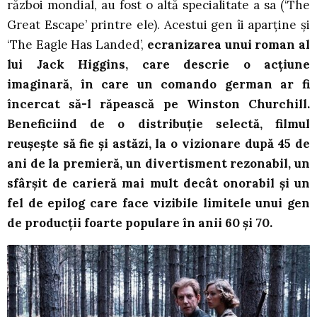
război mondial, au fost o altă specialitate a sa (‘The
Great Escape’ printre ele). Acestui gen îi aparține și
‘The Eagle Has Landed’,
ecranizarea unui roman al
lui Jack Higgins, care descrie o acțiune
imaginară, în care un comando german ar fi
încercat să-l răpească pe Winston Churchill.
Beneficiind de o distribuție selectă, filmul
reușește să fie și astăzi, la o vizionare după 45 de
ani de la premieră, un divertisment rezonabil, un
sfârșit de carieră mai mult decât onorabil și un
fel de epilog care face vizibile limitele unui gen
de producții foarte populare în anii 60 și 70.