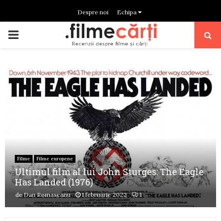
Despre noi
Echipa
PRIMARY
MENU
Filme
Filme europene
Ultimul film al lui John Sturges: The Eagle
Has Landed (1976)
de
Dan Romascanu
1 februarie 2022
1