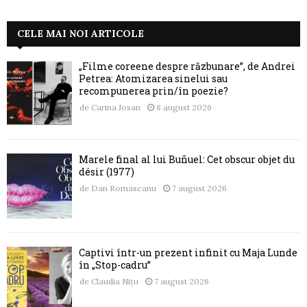
CELE MAI NOI ARTICOLE
„Filme coreene despre răzbunare”, de Andrei
Petrea: Atomizarea sinelui sau
recompunerea prin/în poezie?
de
Carina Josan
8 august 2026
Marele final al lui Buñuel: Cet obscur objet du
désir (1977)
de
Dan Romascanu
7 august 2026
Captivi într-un prezent infinit cu Maja Lunde
în „Stop-cadru”
de
Claudia Nițu
7 august 2026