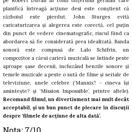
pe Robert Duvall în rolul ofițerului german care
planifică întreagă acțiune desi este conștient că
războiul este pierdut. John Sturges evită
caricaturizarea și alegerea este corectă, cel puțin
din punct de vedere cinematografic, riscul fiind ca
abordarea să fie considerată prea idealizată. Banda
sonoră este compusă de Lalo Schifrin, un
compozitor a cărui carieră muzicală se întinde peste
aproape șase decenii, incluzând benzile sonore și
temele muzicale a peste o sută de filme și seriale de
televiziune, unele celebre (‘Mannix’! – cineva își
amintește? și ‘Mission Impossible’, printre altele).
Recomand filmul, un divertisment mai mult decât
acceptabil, și un bun punct de plecare în discuții
despre ‘filmele de acțiune de alta dată’.
Nota: 7/10