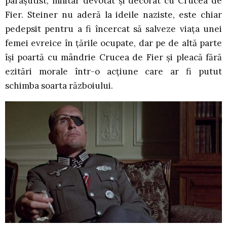
parașutist, militar devotat și decorat cu Crucea de
Fier. Steiner nu aderă la ideile naziste, este chiar
pedepsit pentru a fi încercat să salveze viața unei
femei evreice în țările ocupate, dar pe de altă parte
își poartă cu mândrie Crucea de Fier și pleacă fără
ezitări morale într-o acțiune care ar fi putut
schimba soarta războiului.