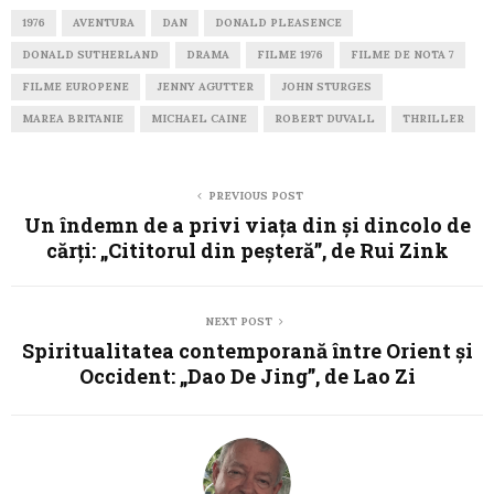
1976
AVENTURA
DAN
DONALD PLEASENCE
DONALD SUTHERLAND
DRAMA
FILME 1976
FILME DE NOTA 7
FILME EUROPENE
JENNY AGUTTER
JOHN STURGES
MAREA BRITANIE
MICHAEL CAINE
ROBERT DUVALL
THRILLER
PREVIOUS POST
Un îndemn de a privi viața din și dincolo de
cărți: „Cititorul din peşteră”, de Rui Zink
NEXT POST
Spiritualitatea contemporană între Orient și
Occident: „Dao De Jing”, de Lao Zi