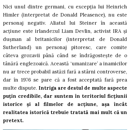
Nici unul dintre germani, cu excepția lui Heinrich
Himler (interpretat de Donald Pleasence), nu este
personaj negativ. Aliatul lui Steiner în această
acțiune este irlandezul Liam Devlin, activist IRA și
dușman al britanicilor (interpretat de Donald
Sutherland) un personaj pitoresc, care comite
câteva grozavii până când se îndrăgostește de o
tânără englezoaică. Această ‘umanizare’ a inamicilor
nu ar trece probabil astăzi fară a stârni controverse,
dar în 1976 se pare că a fost acceptată fară prea
multe dispute.
Intriga are destul de multe aspecte
puțin credibile, dar suntem în teritoriul ficțiunii
istorice și al filmelor de acțiune, așa încât
realitatea istorică trebuie tratată mai mult că un
pretext.