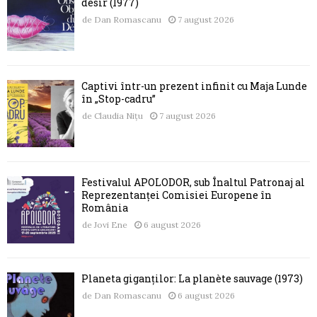
désir (1977)
de
Dan Romascanu
7 august 2026
Captivi într-un prezent infinit cu Maja Lunde
în „Stop-cadru”
de
Claudia Nițu
7 august 2026
Festivalul APOLODOR, sub Înaltul Patronaj al
Reprezentanței Comisiei Europene în
România
de
Jovi Ene
6 august 2026
Planeta giganților: La planète sauvage (1973)
de
Dan Romascanu
6 august 2026