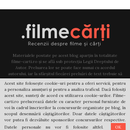
Materialele postate pe acest blog aparțin în totalitate
filme-carti.ro și se află sub protecția Legii Dreptului de
Autor. Preluarea lor se poate face numai cu acordul
autorului, iar la sfârșitul fiecărei preluări de text trebuie să
existe un link către acest blog.
Acest site folosește cookie-uri pentru a oferi servicii, pentru
a personaliza anunțuri și pentru a analiza traficul. Dacă folosiți
Contact us:
jovi@filme-carti.ro
acest site, sunteți de acord cu utilizarea cookie-urilor. Filme-
carti.ro prelucrează datele cu caracter personal furnizate de
voi în cadrul înscrierilor la concursurile organizate pe blog, în
scopul desemnării câștigătorilor. Doar datele câștigătorilor
vor putea fi dezvăluite sponsorilor concursurilor respective.
Datele personale nu vor fi folosite altfel.
OK