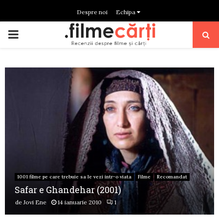
Despre noi
Echipa
PRIMARY
MENU
1001 filme pe care trebuie sa le vezi intr-o viata
Filme
Recomandat
Safar e Ghandehar (2001)
de
Jovi Ene
14 ianuarie 2010
1