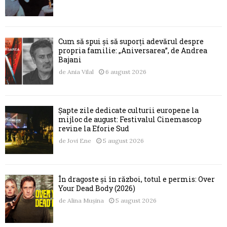
Cum să spui și să suporți adevărul despre
propria familie: „Aniversarea”, de Andrea
Bajani
de
Ania Vilal
6 august 2026
Șapte zile dedicate culturii europene la
mijloc de august: Festivalul Cinemascop
revine la Eforie Sud
de
Jovi Ene
5 august 2026
În dragoste și în război, totul e permis: Over
Your Dead Body (2026)
de
Alina Mușina
5 august 2026