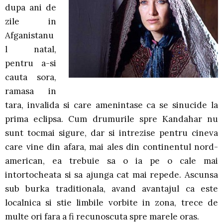
dupa ani de
zile in
Afganistanu
l natal,
pentru a-si
cauta sora,
ramasa in
tara, invalida si care amenintase ca se sinucide la
prima eclipsa. Cum drumurile spre Kandahar nu
sunt tocmai sigure, dar si intrezise pentru cineva
care vine din afara, mai ales din continentul nord-
american, ea trebuie sa o ia pe o cale mai
intortocheata si sa ajunga cat mai repede. Ascunsa
sub burka traditionala, avand avantajul ca este
localnica si stie limbile vorbite in zona, trece de
multe ori fara a fi recunoscuta spre marele oras.