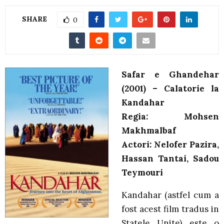
SHARE
0
Safar e Ghandehar
(2001) – Calatorie la
Kandahar
Regia: Mohsen
Makhmalbaf
Actori: Nelofer Pazira,
Hassan Tantai, Sadou
Teymouri
Kandahar (astfel cum a
fost acest film tradus in
Statele Unite) este o