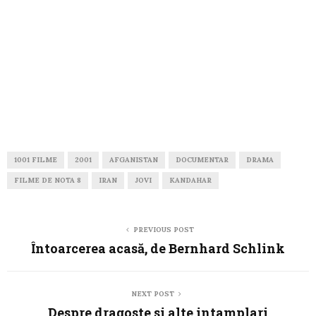
1001 FILME
2001
AFGANISTAN
DOCUMENTAR
DRAMA
FILME DE NOTA 8
IRAN
JOVI
KANDAHAR
PREVIOUS POST
Întoarcerea acasă, de Bernhard Schlink
NEXT POST
Despre dragoste si alte intamplari