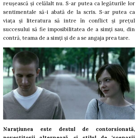
reușească și celălalt nu. S-ar putea ca legăturile lor
sentimentale să-i abată de la scris. S-ar putea ca
viața și literatura să intre în conflict și prețul
succesului să fie imposibilitatea de a simți sau, din
contră, teama de a simți și de a se angaja prea tare.
Narațiunea este destul de contorsionată,
povestitorii alternează, și stilul de ‘scenarii