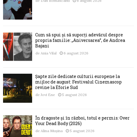
de
Dan Romascanu
6 august 2026
Cum să spui și să suporți adevărul despre
propria familie: „Aniversarea”, de Andrea
Bajani
de
Ania Vilal
6 august 2026
Șapte zile dedicate culturii europene la
mijloc de august: Festivalul Cinemascop
revine la Eforie Sud
de
Jovi Ene
5 august 2026
În dragoste și în război, totul e permis: Over
Your Dead Body (2026)
de
Alina Mușina
5 august 2026