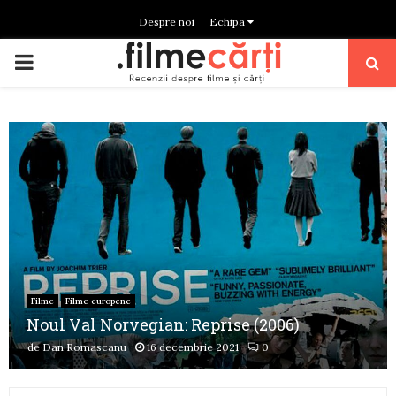
Despre noi
Echipa
PRIMARY
MENU
Filme
Filme europene
Noul Val Norvegian: Reprise (2006)
de
Dan Romascanu
16 decembrie 2021
0