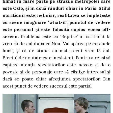
filmat în mare parte pe străzile metropolei care
este Oslo, și în două rânduri chiar în Paris. Stilul
narațiunii este neliniar, realitatea se împletește
cu scene imaginare ‘what-if’, punctul de vedere
este personal și este folosită copios vocea off-
screen.
Problema este că ‘Reprise’ a fost făcut la
vreo 45 de ani după ce Noul Val apărea pe ecranele
lumii, și că de atunci au mai trecut vreo 15 ani.
Efectul de noutate este inexistent. Pentru a reuși să
capteze atenția spectatorilor este nevoie și de o
poveste și de personaje care să câștige interesul și
dacă se poate chiar afecțiunea spectatorilor. Din
acest punct de vedere succesul este parțial.