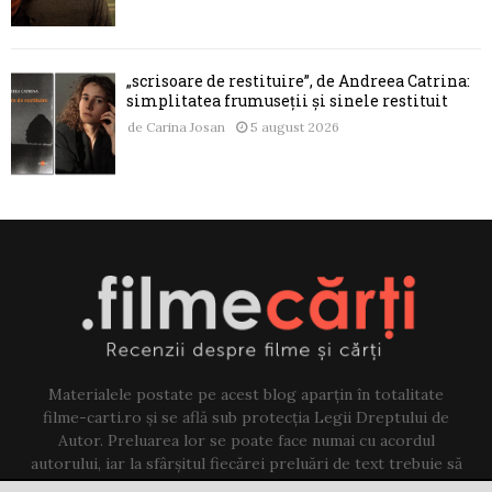
„scrisoare de restituire”, de Andreea Catrina:
simplitatea frumuseții și sinele restituit
de
Carina Josan
5 august 2026
Materialele postate pe acest blog aparțin în totalitate
filme-carti.ro și se află sub protecția Legii Dreptului de
Autor. Preluarea lor se poate face numai cu acordul
autorului, iar la sfârșitul fiecărei preluări de text trebuie să
existe un link către acest blog.