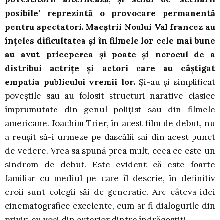
posibile’ reprezintă o provocare permanentă
pentru spectatori. Maeștrii Noului Val francez au
înțeles dificultatea și în filmele lor cele mai bune
au avut priceperea și poate și norocul de a
distribui actrițe și actori care au câștigat
empatia publicului vremii lor.
Și-au și simplificat
poveștile sau au folosit structuri narative clasice
împrumutate din genul polițist sau din filmele
americane. Joachim Trier, în acest film de debut, nu
a reușit să-i urmeze pe dascălii sai din acest punct
de vedere. Vrea sa spună prea mult, ceea ce este un
sindrom de debut. Este evident că este foarte
familiar cu mediul pe care îl descrie, în definitiv
eroii sunt colegii săi de generație. Are câteva idei
cinematografice excelente, cum ar fi dialogurile din
priviri cu voci din exterior dintre îndrăgostiți.