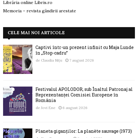
Librăria online Libris.ro
Memoria – revista gândirii arestate
CELE MAI NOI ARTICOLE
Captivi într-un prezent infinit cu Maja Lunde
în „Stop-cadru”
de
Claudia Nițu
7 august 2026
Festivalul APOLODOR, sub Înaltul Patronaj al
Reprezentanței Comisiei Europene în
România
de
Jovi Ene
6 august 2026
Planeta giganților: La planète sauvage (1973)