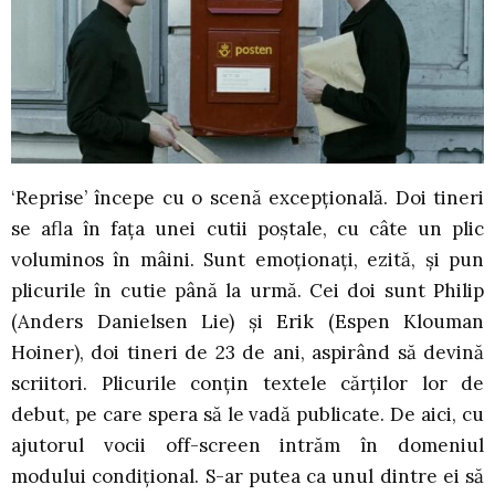
‘Reprise’ începe cu o scenă excepțională. Doi tineri
se afla în fața unei cutii poștale, cu câte un plic
voluminos în mâini. Sunt emoționați, ezită, și pun
plicurile în cutie până la urmă. Cei doi sunt Philip
(Anders Danielsen Lie) și Erik (Espen Klouman
Hoiner), doi tineri de 23 de ani, aspirând să devină
scriitori. Plicurile conțin textele cărților lor de
debut, pe care spera să le vadă publicate. De aici, cu
ajutorul vocii off-screen intrăm în domeniul
modului condițional. S-ar putea ca unul dintre ei să