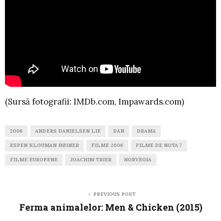
(Sursă fotografii: IMDb.com, Impawards.com)
2006
ANDERS DANIELSEN LIE
DAN
DRAMA
ESPEN KLOUMAN HØINER
FILME 2006
FILME DE NOTA 7
FILME EUROPENE
JOACHIM TRIER
NORVEGIA
PREVIOUS POST
Ferma animalelor: Men & Chicken (2015)