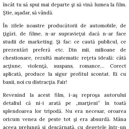
încât tu să spui mai departe şi să vină lumea la film.
Ştie, aşadar, să vândă.
În zilele noastre producătorii de automobile, de
ţigări, de filme, n-ar supravieţui dacă n-ar face
studii de marketing. Şi fac: ce caută publicul, ce
prezentări preferă etc. Din mii, milioane de
chestionare, rezultă matematic reţeta ideală: câtă
acţiune, violenţă, suspans, romance… Corect
aplicată, produce la sigur profitul scontat. Ei cu
banii, noi cu distracţia. Fair!
Revenind la acest film, i-aş reproşa autorului
detaliul că ni-i arată pe „marţieni” în toată
splendoarea lor tripodă. Nu era necesar, oroarea
oricum venea de peste tot şi era absurdă. Mâna
aceea prelungă şi descărnată, cu degetele într-un