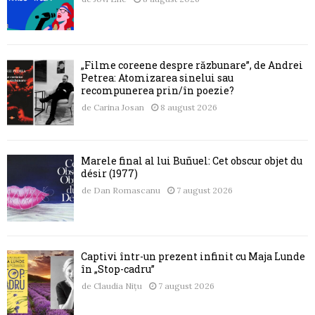
„Filme coreene despre răzbunare”, de Andrei
Petrea: Atomizarea sinelui sau
recompunerea prin/în poezie?
de
Carina Josan
8 august 2026
Marele final al lui Buñuel: Cet obscur objet du
désir (1977)
de
Dan Romascanu
7 august 2026
Captivi într-un prezent infinit cu Maja Lunde
în „Stop-cadru”
de
Claudia Nițu
7 august 2026