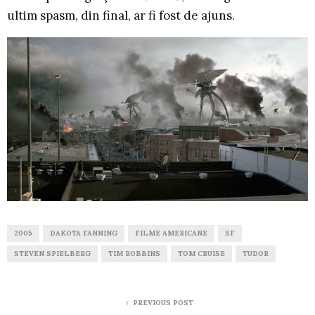
ultim spasm, din final, ar fi fost de ajuns.
2005
DAKOTA FANNING
FILME AMERICANE
SF
STEVEN SPIELBERG
TIM ROBBINS
TOM CRUISE
TUDOR
PREVIOUS POST