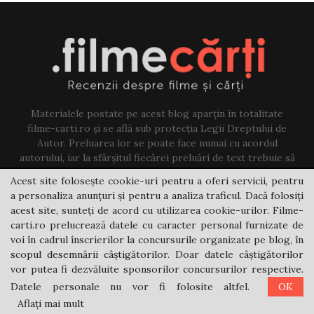
Materialele postate pe acest blog aparțin în totalitate
filme-carti.ro și se află sub protecția Legii Dreptului de
Autor. Preluarea lor se poate face numai cu acordul
autorului, iar la sfârșitul fiecărei preluări de text trebuie să
existe un link către acest blog.
Acest site folosește cookie-uri pentru a oferi servicii, pentru
a personaliza anunțuri și pentru a analiza traficul. Dacă folosiți
Contact us:
jovi@filme-carti.ro
acest site, sunteți de acord cu utilizarea cookie-urilor. Filme-
carti.ro prelucrează datele cu caracter personal furnizate de
voi în cadrul înscrierilor la concursurile organizate pe blog, în
scopul desemnării câștigătorilor. Doar datele câștigătorilor
vor putea fi dezvăluite sponsorilor concursurilor respective.
Datele personale nu vor fi folosite altfel.
OK
@2021 - filme-carti.ro
Aflați mai mult