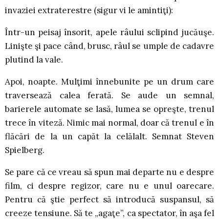
invaziei extraterestre (sigur vi le amintiţi):
Într-un peisaj însorit, apele râului sclipind jucăuşe.
Linişte şi pace când, brusc, râul se umple de cadavre
plutind la vale.
Apoi, noapte. Mulţimi înnebunite pe un drum care
traversează calea ferată. Se aude
un semnal,
barierele automate se lasă, lumea se opreşte, trenul
trece în viteză. Nimic mai normal, doar că trenul e în
flăcări de la un capăt la celălalt. Semnat Steven
Spielberg.
Se pare că ce vreau să spun mai departe nu e despre
film, ci despre regizor, care nu e unul oarecare.
Pentru că ştie perfect să introducă suspansul, să
creeze tensiune. Să te „agaţe”, ca spectator, în aşa fel