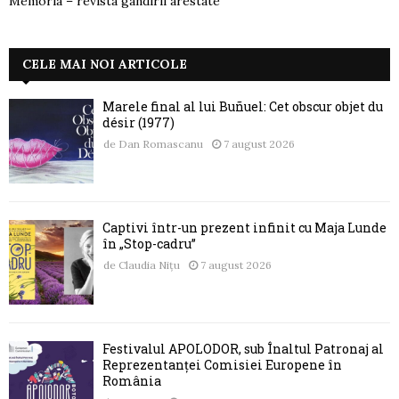
Memoria – revista gândirii arestate
CELE MAI NOI ARTICOLE
Marele final al lui Buñuel: Cet obscur objet du
désir (1977)
de
Dan Romascanu
7 august 2026
Captivi într-un prezent infinit cu Maja Lunde
în „Stop-cadru”
de
Claudia Nițu
7 august 2026
Festivalul APOLODOR, sub Înaltul Patronaj al
Reprezentanței Comisiei Europene în
România