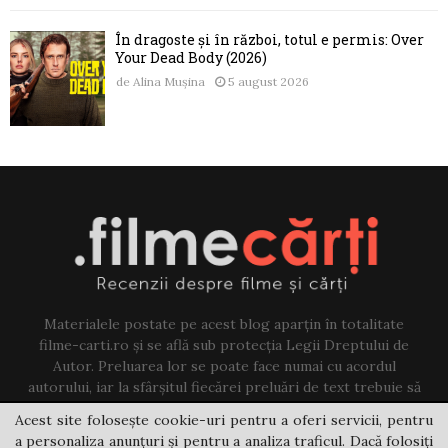
În dragoste și în război, totul e permis: Over
Your Dead Body (2026)
de
Alina Mușina
5 august 2026
Materialele postate pe acest blog aparțin în totalitate
filme-carti.ro și se află sub protecția Legii Dreptului de
Autor. Preluarea lor se poate face numai cu acordul
autorului, iar la sfârșitul fiecărei preluări de text trebuie să
existe un link către acest blog.
Acest site folosește cookie-uri pentru a oferi servicii, pentru
a personaliza anunțuri și pentru a analiza traficul. Dacă folosiți
Contact us:
jovi@filme-carti.ro