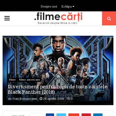
Despre noi
Echipa
PRIMARY
MENU
Filme
Filme americane
Divertisment pentru copii de toate vârstele:
Black Panther (2018)
de
Dan Romascanu
26 aprilie 2018
0