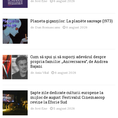
de
Jovi Ene
6 august 2026
Planeta giganților: La planète sauvage (1973)
de
Dan Romascanu
6 august 2026
Cum să spui și să suporți adevărul despre
propria familie: „Aniversarea”, de Andrea
Bajani
de
Ania Vilal
6 august 2026
Șapte zile dedicate culturii europene la
mijloc de august: Festivalul Cinemascop
revine la Eforie Sud
de
Jovi Ene
5 august 2026