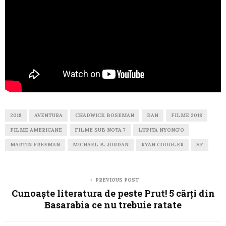
2018
AVENTURA
CHADWICK BOSEMAN
DAN
FILME 2018
FILME AMERICANE
FILME SUB NOTA 7
LUPITA NYONG’O
MARTIN FREEMAN
MICHAEL B. JORDAN
RYAN COOGLER
SF
PREVIOUS POST
Cunoaște literatura de peste Prut! 5 cărți din
Basarabia ce nu trebuie ratate