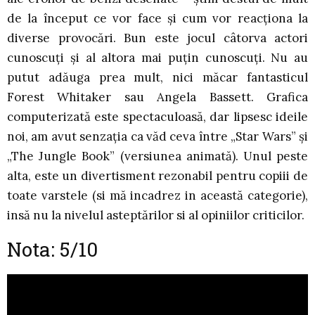
de la început ce vor face și cum vor reacționa la
diverse provocări. Bun este jocul câtorva actori
cunoscuți și al altora mai puțin cunoscuți. Nu au
putut adăuga prea mult, nici măcar fantasticul
Forest Whitaker sau Angela Bassett. Grafica
computerizată este spectaculoasă, dar lipsesc ideile
noi, am avut senzația ca văd ceva între „Star Wars” și
„The Jungle Book” (versiunea animată). Unul peste
alta, este un divertisment rezonabil pentru copiii de
toate varstele (si mă incadrez in această categorie),
insă nu la nivelul asteptărilor si al opiniilor criticilor.
Nota: 5/10