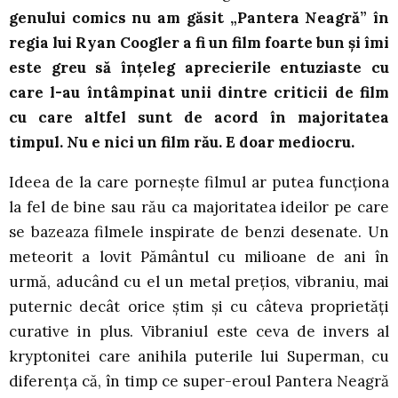
genului comics nu am găsit „Pantera Neagră” în
regia lui Ryan Coogler a fi un film foarte bun și îmi
este greu să înțeleg aprecierile entuziaste cu
care l-au întâmpinat unii dintre criticii de film
cu care altfel sunt de acord în majoritatea
timpul. Nu e nici un film rău. E doar mediocru.
Ideea de la care pornește filmul ar putea funcționa
la fel de bine sau rău ca majoritatea ideilor pe care
se bazeaza filmele inspirate de benzi desenate. Un
meteorit a lovit Pământul cu milioane de ani în
urmă, aducând cu el un metal prețios, vibraniu, mai
puternic decât orice știm și cu câteva proprietăți
curative in plus. Vibraniul este ceva de invers al
kryptonitei care anihila puterile lui Superman, cu
diferența că, în timp ce super-eroul Pantera Neagră