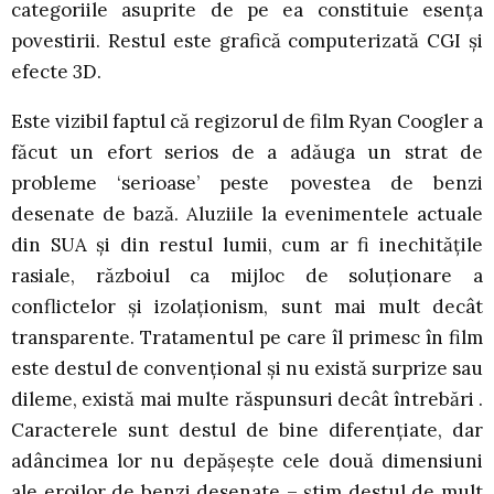
categoriile asuprite de pe ea constituie esența
povestirii. Restul este grafică computerizată CGI și
efecte 3D.
Este vizibil faptul că regizorul de film Ryan Coogler a
făcut un efort serios de a adăuga un strat de
probleme ‘serioase’ peste povestea de benzi
desenate de bază. Aluziile la evenimentele actuale
din SUA și din restul lumii, cum ar fi inechitățile
rasiale, războiul ca mijloc de soluționare a
conflictelor și izolaționism, sunt mai mult decât
transparente. Tratamentul pe care îl primesc în film
este destul de convențional și nu există surprize sau
dileme, există mai multe răspunsuri decât întrebări .
Caracterele sunt destul de bine diferențiate, dar
adâncimea lor nu depășește cele două dimensiuni
ale eroilor de benzi desenate – știm destul de mult