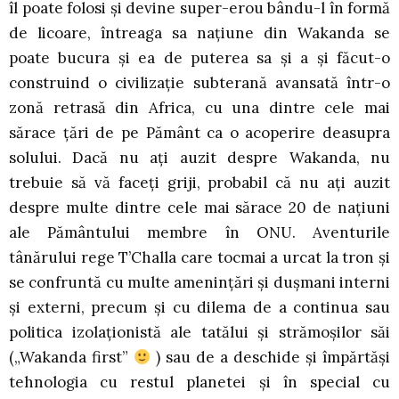
îl poate folosi și devine super-erou bându-l în formă
de licoare, întreaga sa națiune din Wakanda se
poate bucura și ea de puterea sa și a și făcut-o
construind o civilizație subterană avansată într-o
zonă retrasă din Africa, cu una dintre cele mai
sărace țări de pe Pământ ca o acoperire deasupra
solului. Dacă nu ați auzit despre Wakanda, nu
trebuie să vă faceți griji, probabil că nu ați auzit
despre multe dintre cele mai sărace 20 de națiuni
ale Pământului membre în ONU. Aventurile
tânărului rege T’Challa care tocmai a urcat la tron ​​și
se confruntă cu multe amenințări și dușmani interni
și externi, precum și cu dilema de a continua sau
politica izolaționistă ale tatălui și strămoșilor săi
(„Wakanda first”
) sau de a deschide și împărtăși
tehnologia cu restul planetei și în special cu