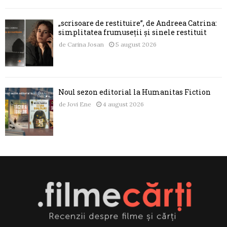
„scrisoare de restituire”, de Andreea Catrina:
simplitatea frumuseții și sinele restituit
de
Carina Josan
5 august 2026
Noul sezon editorial la Humanitas Fiction
de
Jovi Ene
4 august 2026