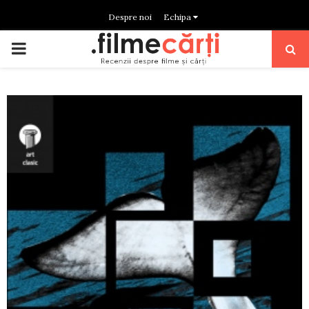
Despre noi
Echipa
PRIMARY
MENU