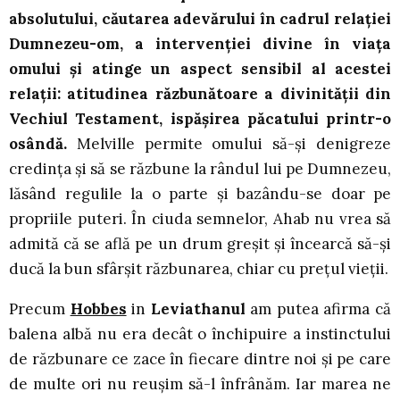
absolutului, căutarea adevărului în cadrul relației
Dumnezeu-om, a intervenției divine în viața
omului și atinge un aspect sensibil al acestei
relații: atitudinea răzbunătoare a divinității din
Vechiul Testament, ispășirea păcatului printr-o
osândă.
Melville permite omului să-și denigreze
credința și să se răzbune la rândul lui pe Dumnezeu,
lăsând regulile la o parte și bazându-se doar pe
propriile puteri. În ciuda semnelor, Ahab nu vrea să
admită că se află pe un drum greșit și încearcă să-și
ducă la bun sfârșit răzbunarea, chiar cu prețul vieții.
Precum
Hobbes
in
Leviathanul
am putea afirma că
balena albă nu era decât o închipuire a instinctului
de răzbunare ce zace în fiecare dintre noi și pe care
de multe ori nu reușim să-l înfrânăm. Iar marea ne