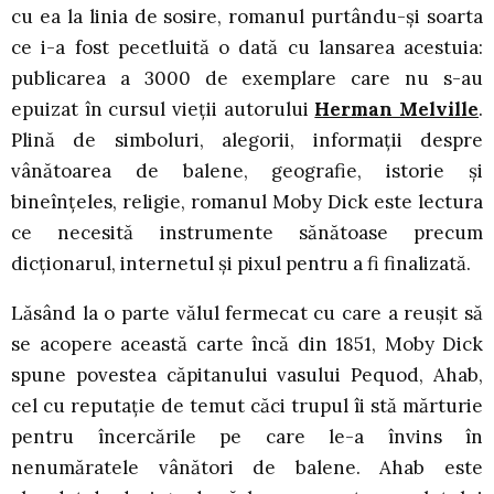
cu ea la linia de sosire, romanul purtându-și soarta
ce i-a fost pecetluită o dată cu lansarea acestuia:
publicarea a 3000 de exemplare care nu s-au
epuizat în cursul vieții autorului
Herman Melville
.
Plină de simboluri, alegorii, informații despre
vânătoarea de balene, geografie, istorie și
bineînțeles, religie, romanul Moby Dick este lectura
ce necesită instrumente sănătoase precum
dicționarul, internetul și pixul pentru a fi finalizată.
Lăsând la o parte vălul fermecat cu care a reușit să
se acopere această carte încă din 1851, Moby Dick
spune povestea căpitanului vasului Pequod, Ahab,
cel cu reputație de temut căci trupul îi stă mărturie
pentru încercările pe care le-a învins în
nenumăratele vânători de balene. Ahab este