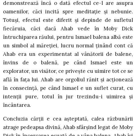
demonstrează încă o dată efectul ce-l are asupra
oamenilor, căci incită spre meditație și nebunie.
Totuși, efectul este diferit și depinde de sufletul
fiecăruia, căci dacă Ahab vede în Moby Dick
întruchiparea răului, pentru Ismael balena albă este
un simbol al măreției, lucru normal ținând cont că
Ahab era un experimentat al vânătorii de balene,
învins de o balenă, pe când Ismael este un
explorator, un visător, ce privește cu uimire tot ce se
află în fața lui. Ahab are orgoliul rănit și acționează
în consecință, pe când Ismael e un suflet curat, cu
intenții pure, totul în jur trezindu-i uimirea și
încântarea.
Concluzia cărții e cea așteptată, calea răzbunării
atrage pedeapsa divină, Ahab sfârșind legat de Moby
Dick în încercarea eșuată de a vâna balena. Ahab își