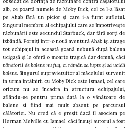
obsedat de dorința de răzbunare contra cașalotului
alb, ce poartă numele de Moby Dick, cel ce l-a lăsat
pe Ahab fără un picior și care i-a furat sufletul.
Singurul membru al echipajului care se împotrivește
răzbunării este secundul Starbuck, dar fără sorți de
izbândă. Porniți într-o nouă aventură Ahab își atrage
tot echipajul în această goană nebună după balena
ucigașă și le oferă o moarte tragică dar demnă, căci
vânătorii de balene nu fug, ci rămân să lupte și să ucidă
balene.
Singurul supraviețuitor al măcelului survenit
în urma întâlnirii cu Moby Dick este Ismael, cel care
oricum nu se încadra în structura echipajului,
aflându-se pentru prima dată la o vânătoare de
balene și fiind mai mult absent pe parcursul
călătoriei. Nu cred că e greșit dacă îl asociem pe
Herman Melville cu Ismael, căci însuși autorul a fost