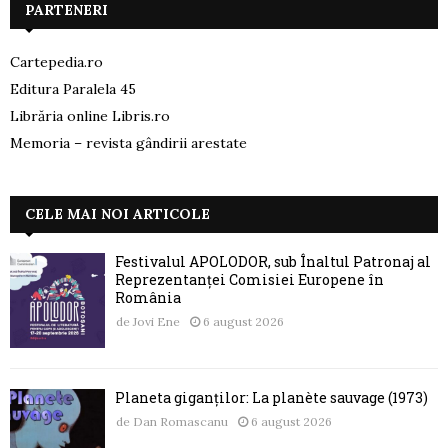
PARTENERI
Cartepedia.ro
Editura Paralela 45
Librăria online Libris.ro
Memoria – revista gândirii arestate
CELE MAI NOI ARTICOLE
Festivalul APOLODOR, sub Înaltul Patronaj al
Reprezentanței Comisiei Europene în
România
de
Jovi Ene
6 august 2026
Planeta giganților: La planète sauvage (1973)
de
Dan Romascanu
6 august 2026