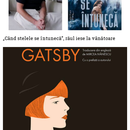
„Când stelele se întunecă”, răul iese la vânătoare