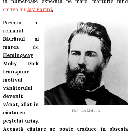
în numeroase expediții pe mare, mărturie fiind
cartea lui
Jay Parini
.
Precum în
romanul
Bătrânul și
marea
de
Hemingway
,
Moby Dick
transpune
motivul
vânătorului
devenit
vânat, aflat în
Herman Melville
căutarea
peștelui uriaș.
Această căutare se poate traduce în obsesia