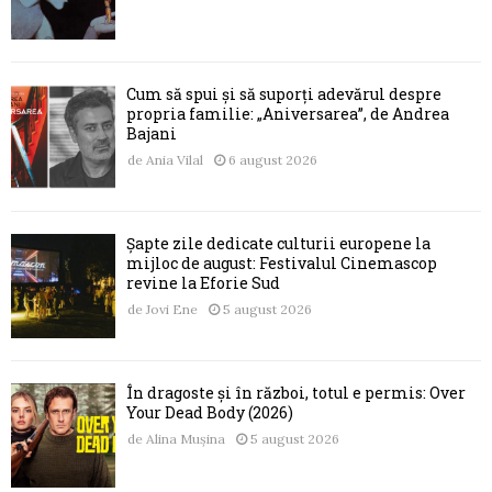
Cum să spui și să suporți adevărul despre
propria familie: „Aniversarea”, de Andrea
Bajani
de
Ania Vilal
6 august 2026
Șapte zile dedicate culturii europene la
mijloc de august: Festivalul Cinemascop
revine la Eforie Sud
de
Jovi Ene
5 august 2026
În dragoste și în război, totul e permis: Over
Your Dead Body (2026)
de
Alina Mușina
5 august 2026