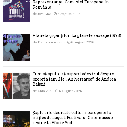
Reprezentanței Comisiei Europene în
România
de
Jovi Ene
6 august 2026
Planeta giganților: La planète sauvage (1973)
de
Dan Romascanu
6 august 2026
Cum să spui și să suporți adevărul despre
propria familie: „Aniversarea”, de Andrea
Bajani
de
Ania Vilal
6 august 2026
Șapte zile dedicate culturii europene la
mijloc de august: Festivalul Cinemascop
revine la Eforie Sud