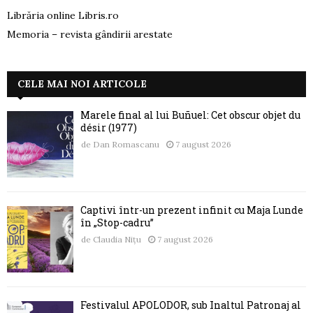
Librăria online Libris.ro
Memoria – revista gândirii arestate
CELE MAI NOI ARTICOLE
Marele final al lui Buñuel: Cet obscur objet du
désir (1977)
de
Dan Romascanu
7 august 2026
Captivi într-un prezent infinit cu Maja Lunde
în „Stop-cadru”
de
Claudia Nițu
7 august 2026
Festivalul APOLODOR, sub Înaltul Patronaj al