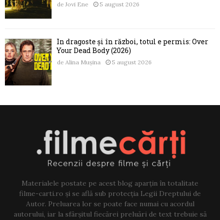
de
Jovi Ene
5 august 2026
În dragoste și în război, totul e permis: Over
Your Dead Body (2026)
de
Alina Mușina
5 august 2026
Materialele postate pe acest blog aparțin în totalitate
filme-carti.ro și se află sub protecția Legii Dreptului de
Autor. Preluarea lor se poate face numai cu acordul
autorului, iar la sfârșitul fiecărei preluări de text trebuie să